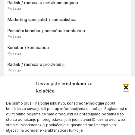
Radnik / radnica u metalnom pogonu
Požega
Marketing specijalist / specijalistica
Pomoćni konobar / pomoćna konobarica
Požega
Konobar / konobarica
Požega
Radnik / radnica u proizvodnji
Požega
Sezonski pomoćni radnik / sezonska pomoćna radnica
Upravljajte pristankom za
kolačiće
Pomoćni pekar / pomoćna pekarica
Požega
Da bismo pružili najbolje iskustvo, koristimo tehnologije poput
kolačića za čuvanje i/ili pristup informacijama o uređaju. Suglasnost s
Pekar / pekarica
ovim tehnologijama će nam omogućiti da obrađujemo podatke kao
Požega
što su ponašanje pri pregledavanju ili jedinstveni ID-ovi na ovoj web
stranici. Nepristanak ili povlačenje suglasnosti može negativno
Konobar / konobarica
utjecati na određene karakteristike i funkcije.
Požega