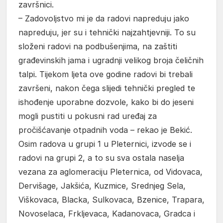
završnici.
– Zadovoljstvo mi je da radovi napreduju jako
napreduju, jer su i tehnički najzahtjevniji. To su
složeni radovi na podbušenjima, na zaštiti
građevinskih jama i ugradnji velikog broja čeličnih
talpi. Tijekom ljeta ove godine radovi bi trebali
završeni, nakon čega slijedi tehnički pregled te
ishođenje uporabne dozvole, kako bi do jeseni
mogli pustiti u pokusni rad uređaj za
pročišćavanje otpadnih voda – rekao je Bekić.
Osim radova u grupi 1 u Pleternici, izvode se i
radovi na grupi 2, a to su sva ostala naselja
vezana za aglomeraciju Pleternica, od Vidovaca,
Dervišage, Jakšića, Kuzmice, Srednjeg Sela,
Viškovaca, Blacka, Sulkovaca, Bzenice, Trapara,
Novoselaca, Frkljevaca, Kadanovaca, Gradca i