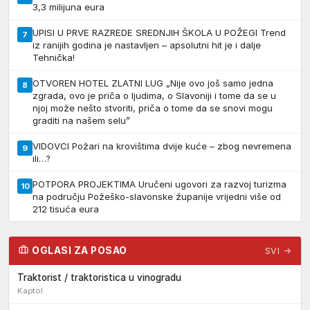
3,3 milijuna eura
UPISI U PRVE RAZREDE SREDNJIH ŠKOLA U POŽEGI Trend
7
iz ranijih godina je nastavljen – apsolutni hit je i dalje
Tehnička!
OTVOREN HOTEL ZLATNI LUG „Nije ovo još samo jedna
8
zgrada, ovo je priča o ljudima, o Slavoniji i tome da se u
njoj može nešto stvoriti, priča o tome da se snovi mogu
graditi na našem selu”
VIDOVCI Požari na krovištima dvije kuće – zbog nevremena
9
ili…?
POTPORA PROJEKTIMA Uručeni ugovori za razvoj turizma
10
na području Požeško-slavonske županije vrijedni više od
212 tisuća eura
OGLASI ZA POSAO
SVI →
Traktorist / traktoristica u vinogradu
Kaptol