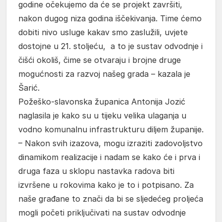
godine očekujemo da će se projekt završiti,
nakon dugog niza godina iščekivanja. Time ćemo
dobiti nivo usluge kakav smo zaslužili, uvjete
dostojne u 21. stoljeću, a to je sustav odvodnje i
čišći okoliš, čime se otvaraju i brojne druge
mogućnosti za razvoj našeg grada – kazala je
Šarić.
Požeško-slavonska županica Antonija Jozić
naglasila je kako su u tijeku velika ulaganja u
vodno komunalnu infrastrukturu diljem županije.
– Nakon svih izazova, mogu izraziti zadovoljstvo
dinamikom realizacije i nadam se kako će i prva i
druga faza u sklopu nastavka radova biti
izvršene u rokovima kako je to i potpisano. Za
naše građane to znači da bi se sljedećeg proljeća
mogli početi priključivati na sustav odvodnje