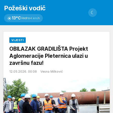
Požeški vodič
☾
☀
13°C
Vedro
4 km/h
VIJESTI
OBILAZAK GRADILIŠTA Projekt
Aglomeracije Pleternica ulazi u
završnu fazu!
12.05.2026. 00:08
Vesna Milković