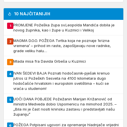
10 NAJČITANIJIH
PROMJENE Požeška župa sv.Leopolda Mandića dobila je
1
novog župnika, kao i župe u Kuzmici i Velikoj
MAGMA D.O.O. POŽEGA Tvrtka koja ne poznaje ‘krizna
2
vremena’ – prihod im raste, zapošljavaju nove radnike,
grade veliku halu…
Mlada misa fra Davida Grbeša u Kuzmici
3
IVAN ŠEDEVI BAJA Poznati hodočasnik-pješak krenuo
4
jutros iz Požeških Sesveta na 4100 kilometara dugo
hodočašće hrvatskim i europskim svetištima – kući se
vraća u studenom!
UOČI DANA POBJEDE Požežanin Marijan Križanović od
5
ministra Medveda dobio Uspomenicu na mimohod 2025. –
„Bila mi je čast nositi kninsku zastavu i predstavljati našu
županiju”
POŽEGA Potpisani ugovori za opremanje hladnjače vrijedni
6