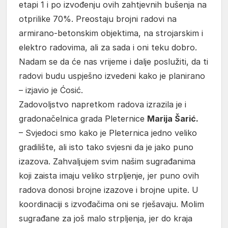
etapi 1 i po izvođenju ovih zahtjevnih bušenja na
otprilike 70%. Preostaju brojni radovi na
armirano-betonskim objektima, na strojarskim i
elektro radovima, ali za sada i oni teku dobro.
Nadam se da će nas vrijeme i dalje poslužiti, da ti
radovi budu uspješno izvedeni kako je planirano
– izjavio je Ćosić.
Zadovoljstvo napretkom radova izrazila je i
gradonačelnica grada Pleternice
Marija Šarić.
– Svjedoci smo kako je Pleternica jedno veliko
gradilište, ali isto tako svjesni da je jako puno
izazova. Zahvaljujem svim našim sugrađanima
koji zaista imaju veliko strpljenje, jer puno ovih
radova donosi brojne izazove i brojne upite. U
koordinaciji s izvođačima oni se rješavaju. Molim
sugrađane za još malo strpljenja, jer do kraja