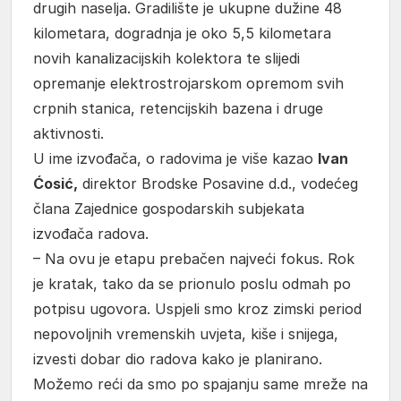
drugih naselja. Gradilište je ukupne dužine 48
kilometara, dogradnja je oko 5,5 kilometara
novih kanalizacijskih kolektora te slijedi
opremanje elektrostrojarskom opremom svih
crpnih stanica, retencijskih bazena i druge
aktivnosti.
U ime izvođača, o radovima je više kazao
Ivan
Ćosić,
direktor Brodske Posavine d.d., vodećeg
člana Zajednice gospodarskih subjekata
izvođača radova.
– Na ovu je etapu prebačen najveći fokus. Rok
je kratak, tako da se prionulo poslu odmah po
potpisu ugovora. Uspjeli smo kroz zimski period
nepovoljnih vremenskih uvjeta, kiše i snijega,
izvesti dobar dio radova kako je planirano.
Možemo reći da smo po spajanju same mreže na