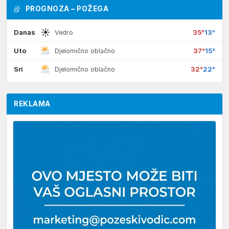
PROGNOZA – POŽEGA
☀
Danas
35°
13°
Vedro
Uto
37°
15°
Djelomično oblačno
Sri
32°
22°
Djelomično oblačno
REKLAMA