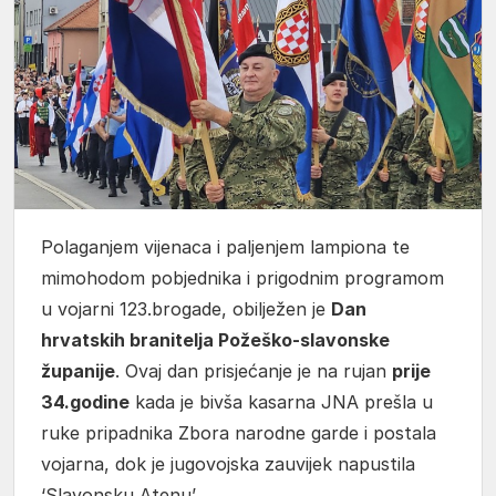
Polaganjem vijenaca i paljenjem lampiona te
mimohodom pobjednika i prigodnim programom
u vojarni 123.brogade, obilježen je
Dan
hrvatskih branitelja Požeško-slavonske
županije
. Ovaj dan prisjećanje je na rujan
prije
34.godine
kada je bivša kasarna JNA prešla u
ruke pripadnika Zbora narodne garde i postala
vojarna, dok je jugovojska zauvijek napustila
‘Slavonsku Atenu’.