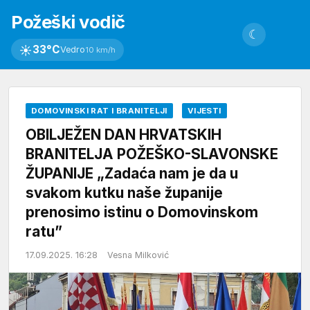
Požeški vodič
☾
☀
33°C
Vedro
10 km/h
DOMOVINSKI RAT I BRANITELJI
VIJESTI
OBILJEŽEN DAN HRVATSKIH
BRANITELJA POŽEŠKO-SLAVONSKE
ŽUPANIJE „Zadaća nam je da u
svakom kutku naše županije
prenosimo istinu o Domovinskom
ratu”
17.09.2025. 16:28
Vesna Milković