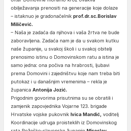
obilježavanja prenositi na generacije koje dolaze
– istaknuo je gradonačelnik
prof.dr.sc.Borislav
Miličević.
– Naša je zadaća da njihova i vaša žrtva ne bude
zaboravljena. Zadaća nam je da u svakom kutku
naše županije, u svakoj školi i u svakoj obitelji
prenosimo istinu o Domovinskom ratu a istina je
samo jedna: ona počiva na hrabrosti, ljubavi
prema Domovini i zajedništvu koje nam treba biti
putokaz i u današnjim vremenima – rekla je
županica
Antonija Jozić.
Prigodnim govorima prisutnima su se obratili i
zamjenik zapovjednika Vojarne 123. brigade
Hrvatske vojske pukovnik
Ivica Mandić,
voditelj
Koordinacije udruga proisteklih iz Domovinskog
rata Požeško-slavonske županije
Miroslav