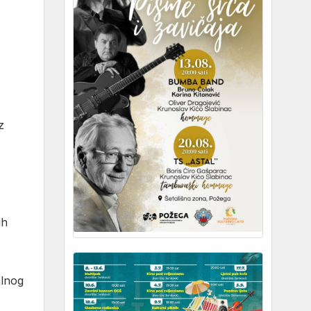
z
ih
alnog