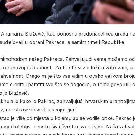
 Anamarija Blažević, kao ponosna gradonačelnica grada he
u sudjelovali u obrani Pakraca, a samim time i Republike
 mimohodom našeg Pakraca. Zahvaljujući vama možemo odg
 o njihovoj budućnosti. Za to ste vi zaslužni i zato vam, u
ahvalnost. Drago mi je što vas vidim u ovako velikom broju
mo cijeniti i pamtiti sve što se dogodilo, o tome govoriti i
a je Blažević.
nula je kako je Pakrac, zahvaljujući hrvatskim braniteljim
 neustrašiv i čvrst u svojoj vjeri.
stao je više od mjesta u kojemu su se vodile bitke. Pakrac j
nepokolebljiv, neustrašiv i čvrst u svojoj vjeri. Naša zahva