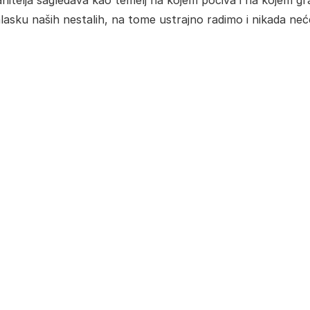
nitelja sagledava kao temelj na kojem počiva i na kojem gr
lasku naših nestalih, na tome ustrajno radimo i nikada ne