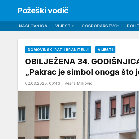
Požeški vodič
NASLOVNICA
VIJESTI
GOSPODARSTVO
POLIT
▾
▾
DOMOVINSKI RAT I BRANITELJI
VIJESTI
OBILJEŽENA 34. GODIŠNJI
„Pakrac je simbol onoga što j
02.03.2025. 00:43
Vesna Milković