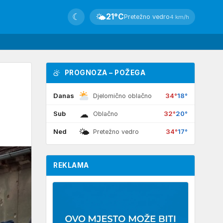
☾
🌤
21°C
Pretežno vedro
4 km/h
PROGNOZA – POŽEGA
Danas
34°
18°
Djelomično oblačno
☁
Sub
32°
20°
Oblačno
🌤
Ned
34°
17°
Pretežno vedro
REKLAMA