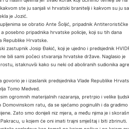
 i u našim djelima jer svaki korak koji učinimo temelji se na
om ste ju sanjali vi hrvatski branitelji i kakvom su ju san
ekla je Jozić.
upljenima se obratio Ante Šoljić, pripadnik Antiterorističke
, a posebno pripadnika hrvatske policije, koji su tih dana
a Republike Hrvatske.
ki zastupnik Josip Đakić, koji je ujedno i predsjednik HVID
ine bili sami počeci stvaranja hrvatske države. Naglasio je
prostu, istaknuvši kako su neki od aboliranih sudionika agre
govorio je i izaslanik predsjednika Vlade Republike Hrvats
telja Tomo Medved.
sim ogromnih materijalnih razaranja, pretrpio i velike ljuds
o Domovinskom ratu, da se sjećamo poginulih i da gradimo
ijene. Zato smo donijeli niz mjera, a među njima je i skorašn
akracu, u kojem će oni imati trajni smještaj i biti zbrinuti.