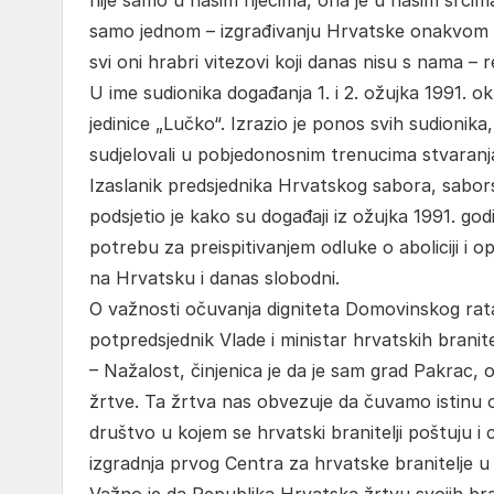
nije samo u našim riječima, ona je u našim srcima
samo jednom – izgrađivanju Hrvatske onakvom kakv
svi oni hrabri vitezovi koji danas nisu s nama – r
U ime sudionika događanja 1. i 2. ožujka 1991. ok
jedinice „Lučko“. Izrazio je ponos svih sudionika
sudjelovali u pobjedonosnim trenucima stvaranj
Izaslanik predsjednika Hrvatskog sabora, sabors
podsjetio je kako su događaji iz ožujka 1991. god
potrebu za preispitivanjem odluke o aboliciji i o
na Hrvatsku i danas slobodni.
O važnosti očuvanja digniteta Domovinskog rata 
potpredsjednik Vlade i ministar hrvatskih brani
– Nažalost, činjenica je da je sam grad Pakrac, o
žrtve. Ta žrtva nas obvezuje da čuvamo istinu 
društvo u kojem se hrvatski branitelji poštuju i c
izgradnja prvog Centra za hrvatske branitelje u P