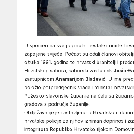
U spomen na sve poginule, nestale i umrle hrvats
zapaljene svijeće. Počast su odali članovi obitelji
ožujka 1991. godine te hrvatski branitelji i predst
Hrvatskog sabora, saborski zastupnik
Josip Đa
zastupnicom
Anamarijom
Blažević
. U ime pred
položio potpredsjednik Vlade i ministar hrvatski
Požeško-slavonske županije na čelu sa župan
gradova s područja županije.
Obilježavanje je nastavljeno u Hrvatskom domu
hrvatske policije za njihov izniman doprinos i za
integriteta Republike Hrvatske tijekom Domovins