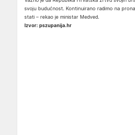
Važno je da Republika Hrvatska žrtvu svojih bra
svoju budućnost. Kontinuirano radimo na prona
stati – rekao je ministar Medved.
Izvor: pszupanija.hr