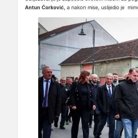
Antun
Ćorković
, a nakon mise, uslijedio je mi