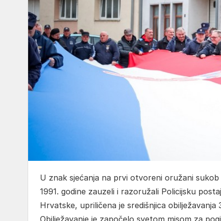
U znak sjećanja na prvi otvoreni oružani sukob 
1991. godine zauzeli i razoružali Policijsku pos
Hrvatske, upriličena je središnjica obilježavanj
Obilježavanje je započelo svetom misom za pogin