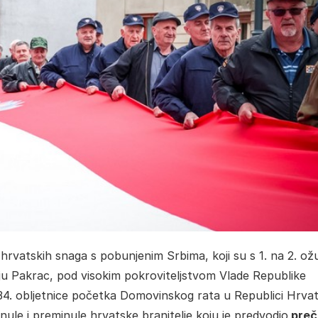
hrvatskih snaga s pobunjenim Srbima, koji su s 1. na 2. ož
taju Pakrac, pod visokim pokroviteljstvom Vlade Republike
a 34. obljetnice početka Domovinskog rata u Republici Hrvat
ule i preminule hrvatske branitelje koju je predvodio
preč