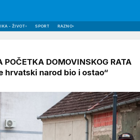
IKA - ŽIVOT
SPORT
RAZNO
▾
▾
CA POČETKA DOMOVINSKOG RATA
e hrvatski narod bio i ostao“