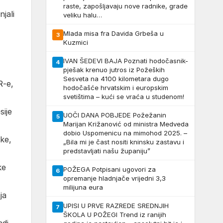
raste, zapošljavaju nove radnike, grade
jali
veliku halu…
Mlada misa fra Davida Grbeša u
3
Kuzmici
IVAN ŠEDEVI BAJA Poznati hodočasnik-
4
pješak krenuo jutros iz Požeških
Sesveta na 4100 kilometara dugo
R-e,
hodočašće hrvatskim i europskim
svetištima – kući se vraća u studenom!
sije
UOČI DANA POBJEDE Požežanin
5
Marijan Križanović od ministra Medveda
dobio Uspomenicu na mimohod 2025. –
ke,
„Bila mi je čast nositi kninsku zastavu i
predstavljati našu županiju”
ke
POŽEGA Potpisani ugovori za
6
opremanje hladnjače vrijedni 3,3
milijuna eura
ja
UPISI U PRVE RAZREDE SREDNJIH
7
ŠKOLA U POŽEGI Trend iz ranijih