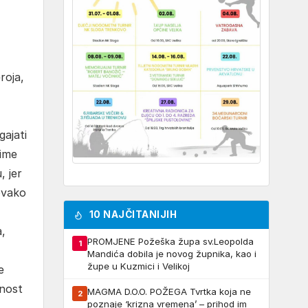
roja,
ajati
 ime
, jer
 ovako
10 NAJČITANIJIH
a,
PROMJENE Požeška župa sv.Leopolda
1
Mandića dobila je novog župnika, kao i
župe u Kuzmici i Velikoj
e
lnost
MAGMA D.O.O. POŽEGA Tvrtka koja ne
2
poznaje ‘krizna vremena’ – prihod im