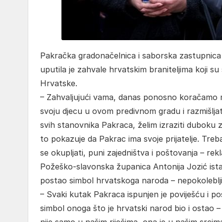
Pakračka gradonačelnica i saborska zastupnica
uputila je zahvale hrvatskim braniteljima koji s
Hrvatske.
– Zahvaljujući vama, danas ponosno koračamo
svoju djecu u ovom predivnom gradu i razmišljati
svih stanovnika Pakraca, želim izraziti duboku z
to pokazuje da Pakrac ima svoje prijatelje. Treba
se okupljati, puni zajedništva i poštovanja – rekl
Požeško-slavonska županica Antonija Jozić istak
postao simbol hrvatskoga naroda – nepokolebljiv,
– Svaki kutak Pakraca ispunjen je poviješću i po
simbol onoga što je hrvatski narod bio i ostao – 