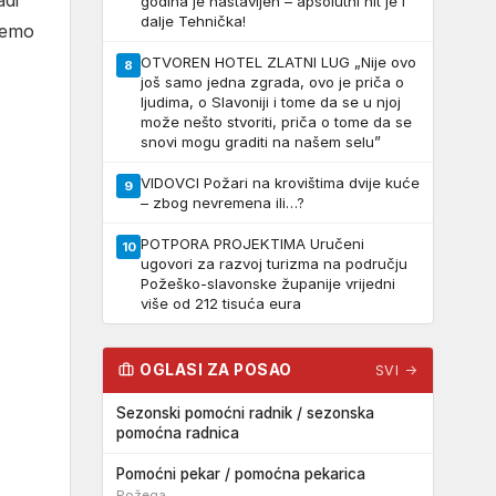
adi
godina je nastavljen – apsolutni hit je i
dalje Tehnička!
ćemo
OTVOREN HOTEL ZLATNI LUG „Nije ovo
8
još samo jedna zgrada, ovo je priča o
ljudima, o Slavoniji i tome da se u njoj
može nešto stvoriti, priča o tome da se
snovi mogu graditi na našem selu”
VIDOVCI Požari na krovištima dvije kuće
9
– zbog nevremena ili…?
POTPORA PROJEKTIMA Uručeni
10
ugovori za razvoj turizma na području
Požeško-slavonske županije vrijedni
više od 212 tisuća eura
OGLASI ZA POSAO
SVI →
Sezonski pomoćni radnik / sezonska
pomoćna radnica
Pomoćni pekar / pomoćna pekarica
Požega