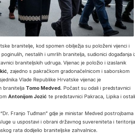
ke branitelje, kod spomen obilježja su položeni vijenci i
 poginulih, nestalih i umrlih branitelja, sudionici događanja i
avnici braniteljskih udruga. Vijenac je položio i izaslanik
kić
, zajedno s pakračkom gradonačelnicom i saborskom
sjednika Vlade Republike Hrvatske vijenac je
h branitelja
Tomo Medved.
Počast su odali i predstavnici
icom
Antonijom Jozić
te predstavnici Pakraca, Lipika i ostal
 “Dr. Franjo Tuđman” gdje je ministar Medved postrojbama
sluge u uspostavi i obrani državnog suvereniteta i teritorij
kog rata dodijelio braniteljske zahvalnice.