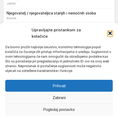
Jakšić
Njegovatelj / njegovateljica starijih i nemoćnih osoba
Resnik
Konobar / konobarica
Upravljajte pristankom za
Požega
kolačiće
Bravar / bravarica
Da bismo pružili najbolje iskustvo, koristimo tehnologije poput
Jakšić
kolačića za čuvanje i/ili pristup informacijama o uređaju. Suglasnost s
ovim tehnologijama će nam omogućiti da obrađujemo podatke kao
Vozač / vozačica teretnog vozila s poluprikolicom
što su ponašanje pri pregledavanju ili jedinstveni ID-ovi na ovoj web
Požega
stranici. Nepristanak ili povlačenje suglasnosti može negativno
utjecati na određene karakteristike i funkcije.
Pomoćnik/ica u nastavi
Prihvati
Zabrani
Uvjeti korištenja
Impressum
Politika kolačića (EU)
Pogledaj postavke
Pravila privatnosti