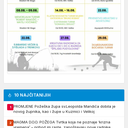
10 NAJČITANIJIH
PROMJENE Požeška župa sv.Leopolda Mandića dobila je
1
novog župnika, kao i župe u Kuzmici i Velikoj
MAGMA D.O.O. POŽEGA Tvrtka koja ne poznaje ‘krizna
2
vremena’ – prihod im raste, zapošljavaju nove radnike,