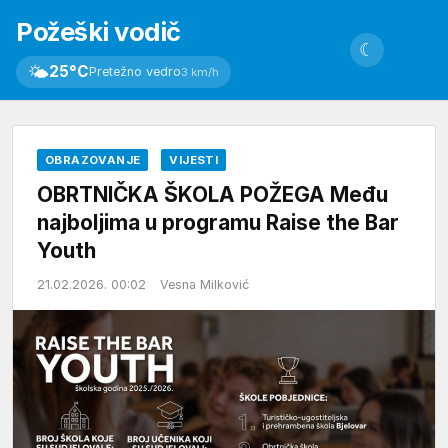
Požeški vodič
☾
🌤
25°C
Pretežno vedro
3 km/h
OBRAZOVANJE
VIJESTI
OBRTNIČKA ŠKOLA POŽEGA Među
najboljima u programu Raise the Bar
Youth
21.02.2026. 00:02
Vesna Milković