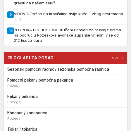
graditi na našem selu”
VIDOVCI Požari na krovištima dvije kuće – zbog nevremena
9
ili…?
POTPORA PROJEKTIMA Uručeni ugovori za razvoj turizma
10
na području Požeško-slavonske županije vrijedni više od
212 tisuća eura
OGLASI ZA POSAO
SVI →
Sezonski pomoćni radnik / sezonska pomoćna radnica
Pomoćni pekar / pomoćna pekarica
Požega
Pekar / pekarica
Požega
Konobar / konobarica
Požega
Tokar / tokarica