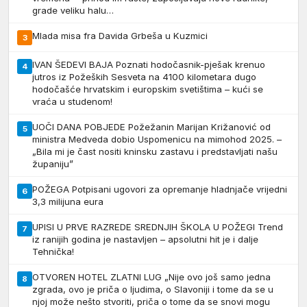
grade veliku halu…
Mlada misa fra Davida Grbeša u Kuzmici
3
IVAN ŠEDEVI BAJA Poznati hodočasnik-pješak krenuo
4
jutros iz Požeških Sesveta na 4100 kilometara dugo
hodočašće hrvatskim i europskim svetištima – kući se
vraća u studenom!
UOČI DANA POBJEDE Požežanin Marijan Križanović od
5
ministra Medveda dobio Uspomenicu na mimohod 2025. –
„Bila mi je čast nositi kninsku zastavu i predstavljati našu
županiju”
POŽEGA Potpisani ugovori za opremanje hladnjače vrijedni
6
3,3 milijuna eura
UPISI U PRVE RAZREDE SREDNJIH ŠKOLA U POŽEGI Trend
7
iz ranijih godina je nastavljen – apsolutni hit je i dalje
Tehnička!
OTVOREN HOTEL ZLATNI LUG „Nije ovo još samo jedna
8
zgrada, ovo je priča o ljudima, o Slavoniji i tome da se u
njoj može nešto stvoriti, priča o tome da se snovi mogu