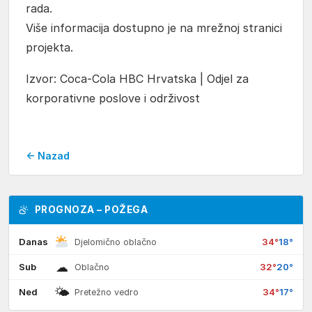
rada.
Više informacija dostupno je na mrežnoj stranici
projekta.
Izvor: Coca-Cola HBC Hrvatska | Odjel za
korporativne poslove i održivost
← Nazad
PROGNOZA – POŽEGA
Danas
34°
18°
Djelomično oblačno
☁
Sub
32°
20°
Oblačno
🌤
Ned
34°
17°
Pretežno vedro