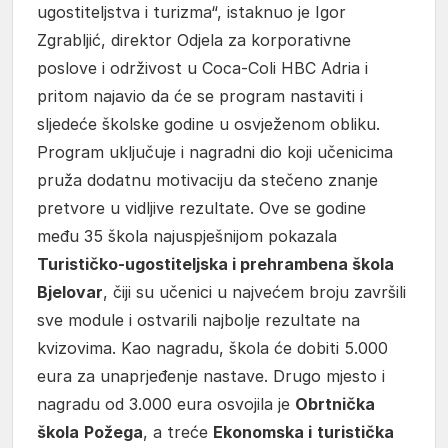
ugostiteljstva i turizma“, istaknuo je Igor
Zgrabljić, direktor Odjela za korporativne
poslove i održivost u Coca-Coli HBC Adria i
pritom najavio da će se program nastaviti i
sljedeće školske godine u osvježenom obliku.
Program uključuje i nagradni dio koji učenicima
pruža dodatnu motivaciju da stečeno znanje
pretvore u vidljive rezultate. Ove se godine
među 35 škola najuspješnijom pokazala
Turističko-ugostiteljska i prehrambena škola
Bjelovar
, čiji su učenici u najvećem broju završili
sve module i ostvarili najbolje rezultate na
kvizovima. Kao nagradu, škola će dobiti 5.000
eura za unaprjeđenje nastave. Drugo mjesto i
nagradu od 3.000 eura osvojila je
Obrtnička
škola
Požega
, a treće
Ekonomska i
turistička