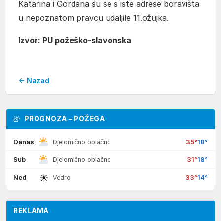
Katarina i Gordana su se s iste adrese boravišta
u nepoznatom pravcu udaljile 11.ožujka.
Izvor: PU požeško-slavonska
← Nazad
PROGNOZA – POŽEGA
Danas
35°
18°
Djelomično oblačno
Sub
31°
18°
Djelomično oblačno
☀
Ned
33°
14°
Vedro
REKLAMA