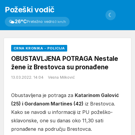
Požeški vodič
☾
🌤
26°C
Pretežno vedro
3 km/h
CRNA KRONIKA - POLICIJA
OBUSTAVLJENA POTRAGA Nestale
žene iz Brestovca su pronađene
13.03.2022. 14:04
Vesna Milković
Obustavljena je potraga za
Katarinom Galović
(25) i Gordanom Martines (42)
iz Brestovca.
Kako se navodi u informaciji iz PU požeško-
sklavonske, one su danas oko 11,30 sati
pronađene na području Brestovca.