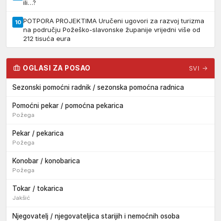
ili…?
POTPORA PROJEKTIMA Uručeni ugovori za razvoj turizma
10
na području Požeško-slavonske županije vrijedni više od
212 tisuća eura
OGLASI ZA POSAO
SVI →
Sezonski pomoćni radnik / sezonska pomoćna radnica
Pomoćni pekar / pomoćna pekarica
Požega
Pekar / pekarica
Požega
Konobar / konobarica
Požega
Tokar / tokarica
Jakšić
Njegovatelj / njegovateljica starijih i nemoćnih osoba