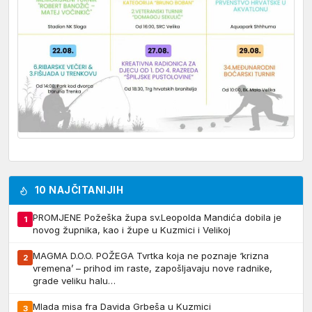
10 NAJČITANIJIH
PROMJENE Požeška župa sv.Leopolda Mandića dobila je
1
novog župnika, kao i župe u Kuzmici i Velikoj
MAGMA D.O.O. POŽEGA Tvrtka koja ne poznaje ‘krizna
2
vremena’ – prihod im raste, zapošljavaju nove radnike,
grade veliku halu…
Mlada misa fra Davida Grbeša u Kuzmici
3