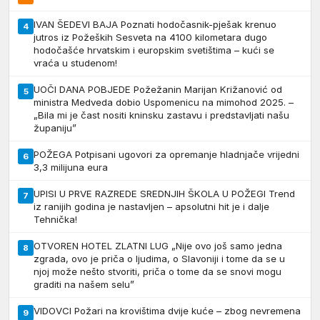
IVAN ŠEDEVI BAJA Poznati hodočasnik-pješak krenuo
4
jutros iz Požeških Sesveta na 4100 kilometara dugo
hodočašće hrvatskim i europskim svetištima – kući se
vraća u studenom!
UOČI DANA POBJEDE Požežanin Marijan Križanović od
5
ministra Medveda dobio Uspomenicu na mimohod 2025. –
„Bila mi je čast nositi kninsku zastavu i predstavljati našu
županiju”
POŽEGA Potpisani ugovori za opremanje hladnjače vrijedni
6
3,3 milijuna eura
UPISI U PRVE RAZREDE SREDNJIH ŠKOLA U POŽEGI Trend
7
iz ranijih godina je nastavljen – apsolutni hit je i dalje
Tehnička!
OTVOREN HOTEL ZLATNI LUG „Nije ovo još samo jedna
8
zgrada, ovo je priča o ljudima, o Slavoniji i tome da se u
njoj može nešto stvoriti, priča o tome da se snovi mogu
graditi na našem selu”
VIDOVCI Požari na krovištima dvije kuće – zbog nevremena
9