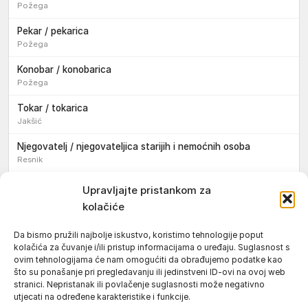
Požega
Pekar / pekarica
Požega
Konobar / konobarica
Požega
Tokar / tokarica
Jakšić
Njegovatelj / njegovateljica starijih i nemoćnih osoba
Resnik
Konobar / konobarica
Upravljajte pristankom za
Požega
kolačiće
Bravar / bravarica
Da bismo pružili najbolje iskustvo, koristimo tehnologije poput
Jakšić
kolačića za čuvanje i/ili pristup informacijama o uređaju. Suglasnost s
ovim tehnologijama će nam omogućiti da obrađujemo podatke kao
Vozač / vozačica teretnog vozila s poluprikolicom
što su ponašanje pri pregledavanju ili jedinstveni ID-ovi na ovoj web
Požega
stranici. Nepristanak ili povlačenje suglasnosti može negativno
utjecati na određene karakteristike i funkcije.
Pomoćnik/ica u nastavi