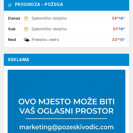
PROGNOZA – POŽEGA
Danas
34°
18°
Djelomično oblačno
Sub
31°
19°
Djelomično oblačno
🌤
Ned
33°
15°
Pretežno vedro
REKLAMA