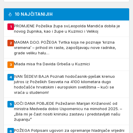
10 NAJČITANIJIH
PROMJENE Požeška župa sv.Leopolda Mandića dobila je
1
novog župnika, kao i župe u Kuzmici i Velikoj
MAGMA D.O.O. POŽEGA Tvrtka koja ne poznaje ‘krizna
2
vremena’ – prihod im raste, zapošljavaju nove radnike,
grade veliku halu…
Mlada misa fra Davida Grbeša u Kuzmici
3
IVAN ŠEDEVI BAJA Poznati hodočasnik-pješak krenuo
4
jutros iz Požeških Sesveta na 4100 kilometara dugo
hodočašće hrvatskim i europskim svetištima – kući se
vraća u studenom!
UOČI DANA POBJEDE Požežanin Marijan Križanović od
5
ministra Medveda dobio Uspomenicu na mimohod 2025. –
„Bila mi je čast nositi kninsku zastavu i predstavljati našu
županiju”
POŽEGA Potpisani ugovori za opremanje hladnjače vrijedni
6