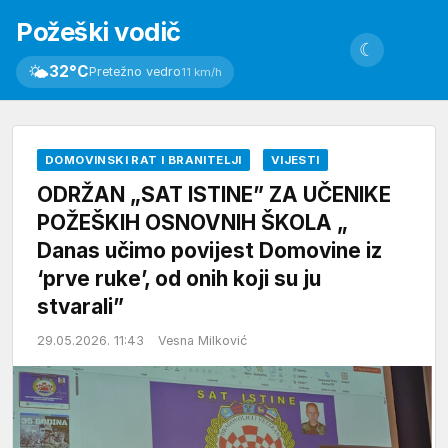
Požeški vodič
☾
🌤
32°C
Pretežno vedro
11 km/h
DOMOVINSKI RAT I BRANITELJI
VIJESTI
ODRŽAN „SAT ISTINE” ZA UČENIKE
POŽEŠKIH OSNOVNIH ŠKOLA „
Danas učimo povijest Domovine iz
‘prve ruke’, od onih koji su ju
stvarali”
29.05.2026. 11:43
Vesna Milković