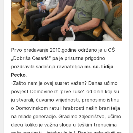
Prvo predavanje 2010.godine održano je u OŠ
„Dobriša Cesarić” pa je prisutne prigodno
pozdravila sadašnja ravnateljica
mr. sc. Lidija
Pecko.
-Zašto nam je ovaj susret važan? Danas učimo
povijest Domovine iz ‘prve ruke’, od onih koji su
ju stvarali, čuvamo vrijednosti, prenosimo istinu
o Domovinskom ratu i hrabrosti naših branitelja
na mlađe generacije. Gradimo zajedništvo, učimo
djecu koliko je važna sloga u teškim trenucima
naše povijesti – istaknula je L.Pecko zahvalivši se