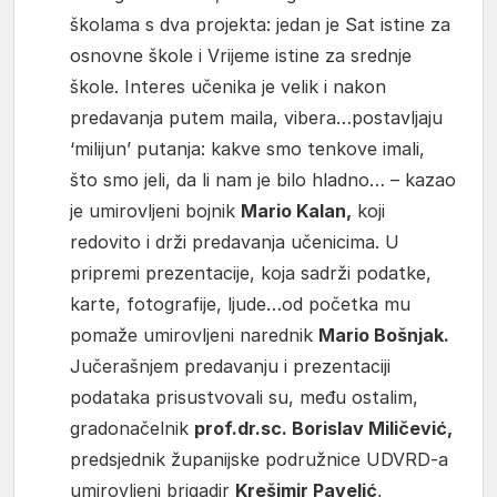
školama s dva projekta: jedan je Sat istine za
osnovne škole i Vrijeme istine za srednje
škole. Interes učenika je velik i nakon
predavanja putem maila, vibera…postavljaju
‘milijun’ putanja: kakve smo tenkove imali,
što smo jeli, da li nam je bilo hladno… – kazao
je umirovljeni bojnik
Mario Kalan,
koji
redovito i drži predavanja učenicima. U
pripremi prezentacije, koja sadrži podatke,
karte, fotografije, ljude…od početka mu
pomaže umirovljeni narednik
Mario Bošnjak.
Jučerašnjem predavanju i prezentaciji
podataka prisustvovali su, među ostalim,
gradonačelnik
prof.dr.sc. Borislav Miličević,
predsjednik županijske podružnice UDVRD-a
umirovljeni brigadir
Krešimir Pavelić
,