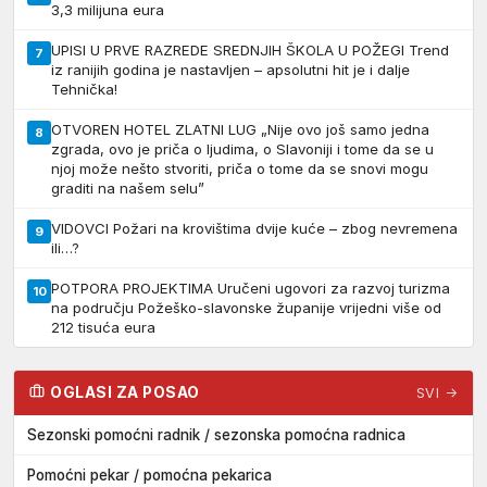
3,3 milijuna eura
UPISI U PRVE RAZREDE SREDNJIH ŠKOLA U POŽEGI Trend
7
iz ranijih godina je nastavljen – apsolutni hit je i dalje
Tehnička!
OTVOREN HOTEL ZLATNI LUG „Nije ovo još samo jedna
8
zgrada, ovo je priča o ljudima, o Slavoniji i tome da se u
njoj može nešto stvoriti, priča o tome da se snovi mogu
graditi na našem selu”
VIDOVCI Požari na krovištima dvije kuće – zbog nevremena
9
ili…?
POTPORA PROJEKTIMA Uručeni ugovori za razvoj turizma
10
na području Požeško-slavonske županije vrijedni više od
212 tisuća eura
OGLASI ZA POSAO
SVI →
Sezonski pomoćni radnik / sezonska pomoćna radnica
Pomoćni pekar / pomoćna pekarica