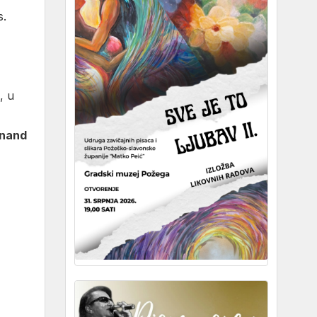
s.
, u
inand