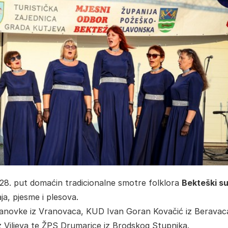
 28. put domaćin tradicionalne smotre folklora
Bekteški su
ja, pjesme i plesova.
ranovke iz Vranovaca, KUD Ivan Goran Kovačić iz Beravac
Viljeva te ŽPS Drumarice iz Brodskog Stupnika.