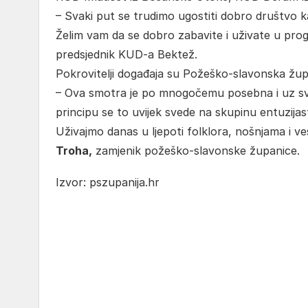
– Svaki put se trudimo ugostiti dobro društvo k
Želim vam da se dobro zabavite i uživate u prog
predsjednik KUD-a Bektež.
Pokrovitelji događaja su Požeško-slavonska župa
– Ova smotra je po mnogočemu posebna i uz sve o
principu se to uvijek svede na skupinu entuzijast
Uživajmo danas u ljepoti folklora, nošnjama i ves
Troha,
zamjenik požeško-slavonske županice.
Izvor: pszupanija.hr