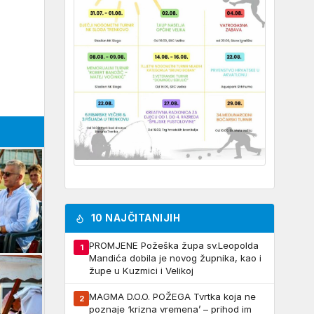
10 NAJČITANIJIH
PROMJENE Požeška župa sv.Leopolda
1
Mandića dobila je novog župnika, kao i
župe u Kuzmici i Velikoj
MAGMA D.O.O. POŽEGA Tvrtka koja ne
2
poznaje ‘krizna vremena’ – prihod im