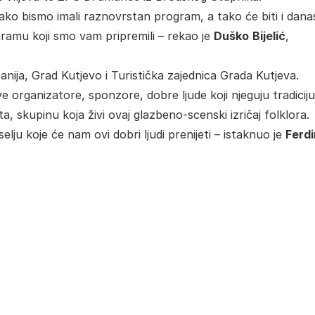
ako bismo imali raznovrstan program, a tako će biti i dana
ramu koji smo vam pripremili – rekao je
Duško
Bijelić
,
nija, Grad Kutjevo i Turistička zajednica Grada Kutjeva.
rganizatore, sponzore, dobre ljude koji njeguju tradiciju
a, skupinu koja živi ovaj glazbeno-scenski izričaj folklora.
elju koje će nam ovi dobri ljudi prenijeti – istaknuo je
Ferd