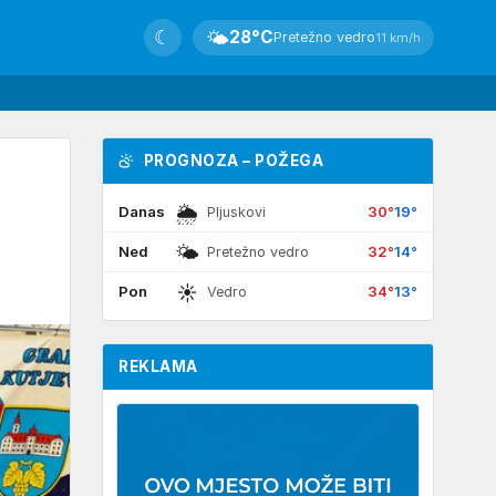
☾
🌤
28°C
Pretežno vedro
11 km/h
PROGNOZA – POŽEGA
🌦
Danas
30°
19°
Pljuskovi
🌤
Ned
32°
14°
Pretežno vedro
☀
Pon
34°
13°
Vedro
REKLAMA