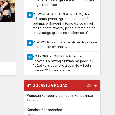
godina je nastavljen – apsolutni hit je i
dalje Tehnička!
OTVOREN HOTEL ZLATNI LUG „Nije ovo
8
još samo jedna zgrada, ovo je priča o
ljudima, o Slavoniji i tome da se u njoj
može nešto stvoriti, priča o tome da se
snovi mogu graditi na našem selu”
VIDOVCI Požari na krovištima dvije kuće
9
– zbog nevremena ili…?
POTPORA PROJEKTIMA Uručeni
10
ugovori za razvoj turizma na području
Požeško-slavonske županije vrijedni
više od 212 tisuća eura
OGLASI ZA POSAO
SVI →
Pomoćni konobar / pomoćna konobarica
Požega
Konobar / konobarica
Požega