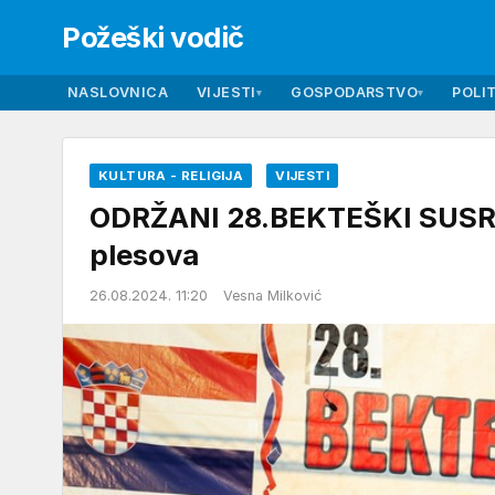
Požeški vodič
NASLOVNICA
VIJESTI
GOSPODARSTVO
POLIT
▾
▾
KULTURA - RELIGIJA
VIJESTI
ODRŽANI 28.BEKTEŠKI SUSRET
plesova
26.08.2024. 11:20
Vesna Milković