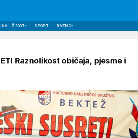
IKA - ŽIVOT
SPORT
RAZNO
▾
▾
I Raznolikost običaja, pjesme i