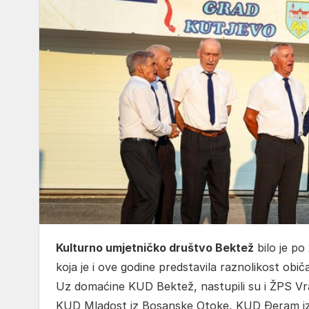
Kulturno umjetničko društvo Bektež
bilo je po
koja je i ove godine predstavila raznolikost običa
Uz domaćine KUD Bektež, nastupili su i ŽPS V
KUD Mladost iz Bosanske Otoke, KUD Đeram iz 