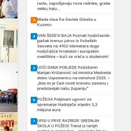
raste, zapošljavaju nove radnike, grade
veliku halu…
Mlada misa fra Davida Grbeša u
3
Kuzmici
IVAN ŠEDEVI BAJA Poznati hodočasnik-
4
pješak krenuo jutros iz Požeških
Sesveta na 4100 kilometara dugo
hodočašće hrvatskim i europskim
svetištima – kući se vraća u studenom!
UOČI DANA POBJEDE Požežanin
5
Marijan Križanović od ministra Medveda
dobio Uspomenicu na mimohod 2025. –
„Bila mi je čast nositi kninsku zastavu i
predstavljati našu županiju”
POŽEGA Potpisani ugovori za
6
opremanje hladnjače vrijedni 3,3
milijuna eura
UPISI U PRVE RAZREDE SREDNJIH
7
ŠKOLA U POŽEGI Trend iz ranijih