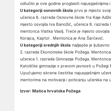
odlučilo je ove godine proglasiti najuspješnijima 
U kategoriji osnovnih škola
prvo je mjesto svoj
učenica 8. razreda Osnovne škole fra Kaje Adži
mjesto osvojila Iva Banožić, učenica 8. razreda
mentorica Vlatka Vasilj. Treće je mjesto osvojila 
Korajca, Kaptol . Mentorica je Ana Šarčević.
U kategoriji srednjih škola
najljepše je ljubavno
2. razreda Ekonomske škole Požega. Mentorica j
učenica 1. razreda Gimnazije Požega. Mentorica j
Katoličke gimnazije s pravom javnosti u Požegi 
Upućujemo iskrene čestitke najuspješnijim učeni
mentorima na motivaciji i poticanju učenika na uk
Izvor: Matica hrvatska Požega