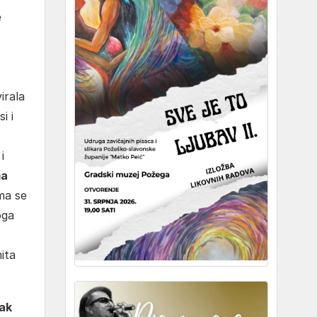
e
irala
i i
i
ma
ma se
oga
ita
žak