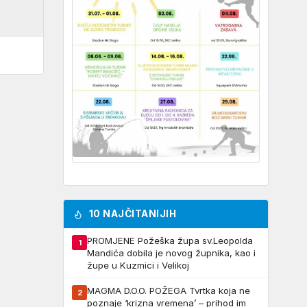
10 NAJČITANIJIH
PROMJENE Požeška župa sv.Leopolda
1
Mandića dobila je novog župnika, kao i
župe u Kuzmici i Velikoj
MAGMA D.O.O. POŽEGA Tvrtka koja ne
2
poznaje ‘krizna vremena’ – prihod im