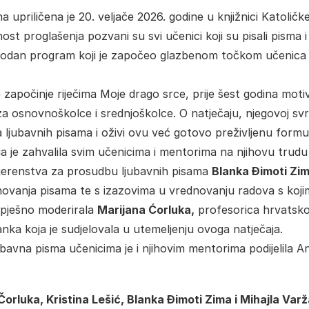
 upriličena je 20. veljače 2026. godine u knjižnici Katoličk
st proglašenja pozvani su svi učenici koji su pisali pisma i
prigodan program koji je započeo glazbenom točkom učenica
 započinje riječima Moje drago srce, prije šest godina motiv
a osnovnoškolce i srednjoškolce. O natječaju, njegovoj svrs
a ljubavnih pisama i oživi ovu već gotovo preživljenu formu
a je zahvalila svim učenicima i mentorima na njihovu trudu 
vjerenstva za prosudbu ljubavnih pisama
Blanka Đimoti Zi
novanja pisama te s izazovima u vrednovanju radova s koji
spješno moderirala
Marijana Ćorluka,
profesorica hrvatsk
anka koja je sudjelovala u utemeljenju ovoga natječaja.
ubavna pisma učenicima je i njihovim mentorima podijelila An
Čorluka, Kristina Lešić, Blanka Đimoti Zima i Mihajla Var