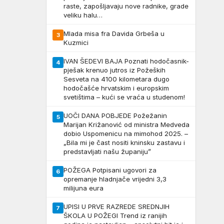
raste, zapošljavaju nove radnike, grade
veliku halu…
Mlada misa fra Davida Grbeša u
3
Kuzmici
IVAN ŠEDEVI BAJA Poznati hodočasnik-
4
pješak krenuo jutros iz Požeških
Sesveta na 4100 kilometara dugo
hodočašće hrvatskim i europskim
svetištima – kući se vraća u studenom!
UOČI DANA POBJEDE Požežanin
5
Marijan Križanović od ministra Medveda
dobio Uspomenicu na mimohod 2025. –
„Bila mi je čast nositi kninsku zastavu i
predstavljati našu županiju”
POŽEGA Potpisani ugovori za
6
opremanje hladnjače vrijedni 3,3
milijuna eura
UPISI U PRVE RAZREDE SREDNJIH
7
ŠKOLA U POŽEGI Trend iz ranijih