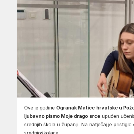
Ove je godine
Ogranak Matice
hrvatske u Pož
ljubavno pismo Moje drago
srce
upućen učenic
srednjih škola u županiji. Na natječaj je pristiglo
srednjoškolaca.