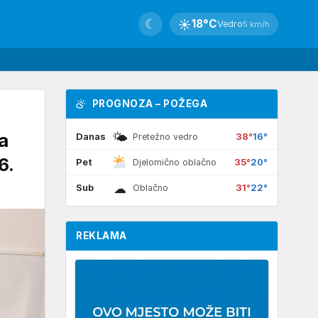
☾
☀
18°C
Vedro
5 km/h
PROGNOZA – POŽEGA
🌤
a
Danas
38°
16°
Pretežno vedro
6.
Pet
35°
20°
Djelomično oblačno
☁
Sub
31°
22°
Oblačno
REKLAMA