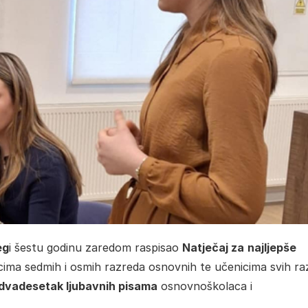
eg
i šestu godinu zaredom raspisao
Natječaj za
najljepše
ima sedmih i osmih razreda osnovnih te učenicima svih ra
dvadesetak ljubavnih pisama
osnovnoškolaca i