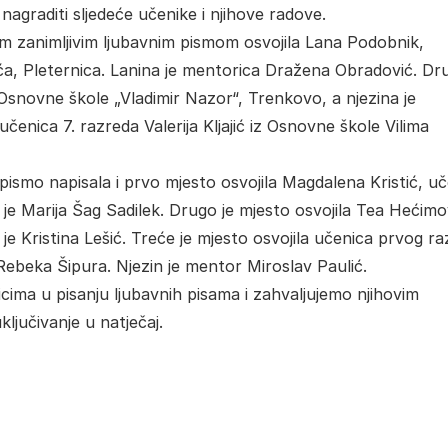
i nagraditi sljedeće učenike i njihove radove.
im zanimljivim ljubavnim pismom osvojila Lana Podobnik,
ća, Pleternica. Lanina je mentorica Dražena Obradović. Dru
 Osnovne škole „Vladimir Nazor“, Trenkovo, a njezina je
učenica 7. razreda Valerija Kljajić iz Osnovne škole Vilima
 pismo napisala i prvo mjesto osvojila Magdalena Kristić, u
e Marija Šag Sadilek. Drugo je mjesto osvojila Tea Hećimo
e Kristina Lešić. Treće je mjesto osvojila učenica prvog r
Rebeka Šipura. Njezin je mentor Miroslav Paulić.
cima u pisanju ljubavnih pisama i zahvaljujemo njihovim
ljučivanje u natječaj.