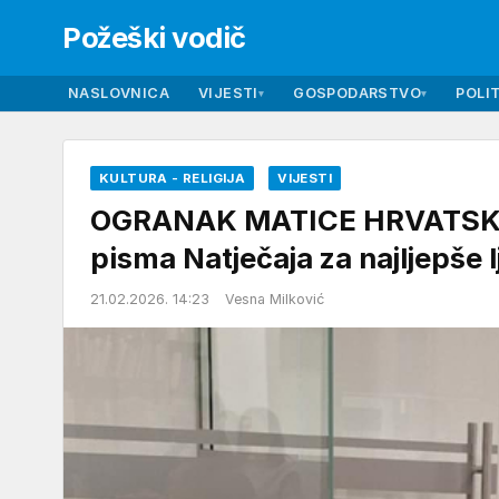
Požeški vodič
NASLOVNICA
VIJESTI
GOSPODARSTVO
POLIT
▾
▾
KULTURA - RELIGIJA
VIJESTI
OGRANAK MATICE HRVATSKE U
pisma Natječaja za najljepše
21.02.2026. 14:23
Vesna Milković