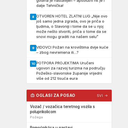
godina je nastavljen – apsolutni hit je i
dalje Tehnička!
OTVOREN HOTEL ZLATNI LUG „Nije ovo
8
još samo jedna zgrada, ovo je priča o
ljudima, o Slavoniji i tome da se u njoj
može nešto stvoriti, priča o tome da se
snovi mogu graditi na našem selu”
VIDOVCI Požari na krovištima dvije kuće
9
– zbog nevremena ili…?
POTPORA PROJEKTIMA Uručeni
10
ugovori za razvoj turizma na području
Požeško-slavonske županije vrijedni
više od 212 tisuća eura
OGLASI ZA POSAO
SVI →
Vozač / vozačica teretnog vozila s
poluprikolicom
Požega
Pomoćnik/ica u nastavi