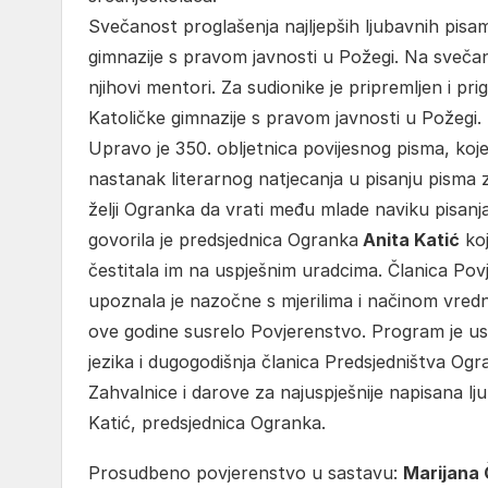
Svečanost proglašenja najljepših ljubavnih pisama
gimnazije s pravom javnosti u Požegi. Na svečano
njihovi mentori. Za sudionike je pripremljen i 
Katoličke gimnazije s pravom javnosti u Požegi.
Upravo je 350. obljetnica povijesnog pisma, koje
nastanak literarnog natjecanja u pisanju pisma z
želji Ogranka da vrati među mlade naviku pisanj
govorila je predsjednica Ogranka
Anita Katić
koj
čestitala im na uspješnim uradcima. Članica Po
upoznala je nazočne s mjerilima i načinom vred
ove godine susrelo Povjerenstvo. Program je u
jezika i dugogodišnja članica Predsjedništva Ogr
Zahvalnice i darove za najuspješnije napisana lj
Katić, predsjednica Ogranka.
Prosudbeno povjerenstvo u sastavu:
Marijana 