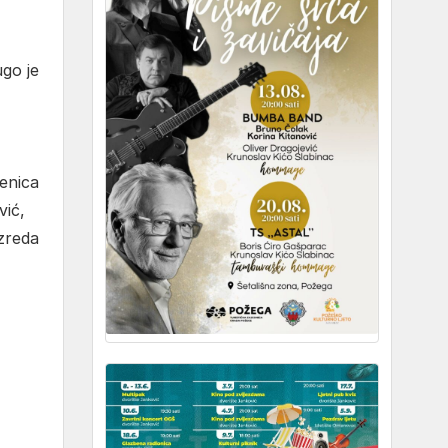
go je
čenica
vić,
azreda