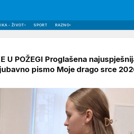
IKA - ŽIVOT
SPORT
RAZNO
▾
▾
 POŽEGI Proglašena najuspješnij
 ljubavno pismo Moje drago srce 202