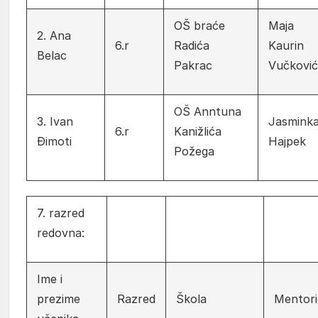
OŠ braće
Maja
2. Ana
6.r
Radića
Kaurin
Belac
Pakrac
Vučković
OŠ Anntuna
3. Ivan
Jasmink
6.r
Kanižlića
Đimoti
Hajpek
Požega
7. razred
redovna:
Ime i
prezime
Razred
Škola
Mentori