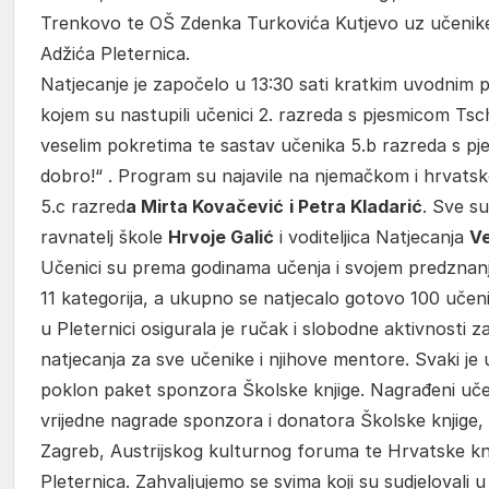
Trenkovo te OŠ Zdenka Turkovića Kutjevo uz učenike
Adžića Pleternica.
Natjecanje je započelo u 13:30 sati kratkim uvodni
kojem su nastupili učenici 2. razreda s pjesmicom Ts
veselim pokretima te sastav učenika 5.b razreda s pj
dobro!“ . Program su najavile na njemačkom i hrvats
5.c razred
a Mirta Kovačević
i Petra Kladarić
. Sve su
ravnatelj škole
Hrvoje Galić
i voditeljica Natjecanja
Ve
Učenici su prema godinama učenja i svojem predznanju 
11 kategorija, a ukupno se natjecalo gotovo 100 učen
u Pleternici osigurala je ručak i slobodne aktivnosti za
natjecanja za sve učenike i njihove mentore. Svaki je 
poklon paket sponzora Školske knjige. Nagrađeni učen
vrijedne nagrade sponzora i donatora Školske knjige,
Zagreb, Austrijskog kulturnog foruma te Hrvatske knji
Pleternica. Zahvaljujemo se svima koji su sudjelovali u