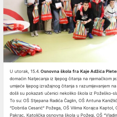
U utorak, 15.4.
Osnovna škola fra
Kaje Adžića Plete
domaćin Natjecanja iz lijepog čitanja na njemačkom jez
umijeće lijepog izražajnog čitanja s razumijevanjem n
došli su pokazati učenici nekoliko škola iz Požeško-s
To su: OŠ Stjepana Radića Čaglin, OŠ Antuna Kanižli
“Dobriša Cesarić“ Požega, OŠ Vilima Korajca Kaptol, 
Pakrac, Katolička osnovna škola u Požegi, OŠ “Vladi