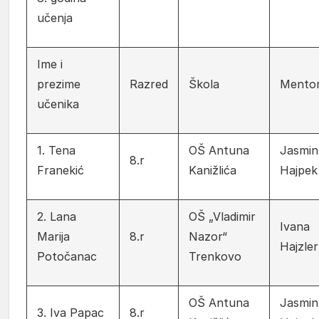
učenja
Ime i
prezime
Razred
Škola
Mentor
učenika
1. Tena
OŠ Antuna
Jasmin
8.r
Franekić
Kanižlića
Hajpek
2. Lana
OŠ „Vladimir
Ivana
Marija
8.r
Nazor“
Hajzler
Potočanac
Trenkovo
OŠ Antuna
Jasmin
3. Iva Papac
8.r