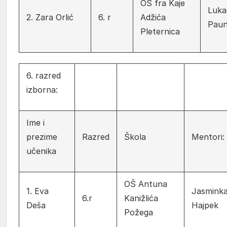
OŠ fra Kaje
Luka
2. Zara Orlić
6. r
Adžića
Pau
Pleternica
6. razred
izborna:
Ime i
prezime
Razred
Škola
Mentori:
učenika
OŠ Antuna
1. Eva
Jasmink
6.r
Kanižlića
Deša
Hajpek
Požega