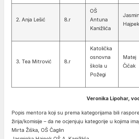
OŠ
Jasmi
2. Anja Lešić
8.r
Antuna
Hajpe
Kanižlića
Katolička
osnovna
Matej
3. Tea Mitrović
8.r
škola u
Čičak
Požegi
Veronika Lipohar, vod
Popis mentora koji su prema kategorijama bili raspor
žirija/komisije – da ne ocjenjuju kategorije u kojima im
Mirta Žiška, OŠ Čaglin
Jasminka Hajpek OŠ A. Kanižlića