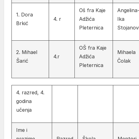
Oš fra Kaje
Angelina
1. Dora
4. r
Adžića
Ika
Brkić
Pleternica
Stojanov
OŠ fra Kaje
2. Mihael
Mihaela
4.r
Adžića
Šarić
Čolak
Pleternica
4. razred, 4.
godina
učenja
Ime i
prezime
Razred
Škola
Mentori