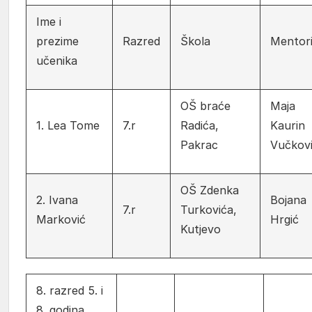
Ime i
prezime
Razred
Škola
Mentor
učenika
OŠ braće
Maja
1. Lea Tome
7.r
Radića,
Kaurin
Pakrac
Vučkov
OŠ Zdenka
2. Ivana
Bojana
7.r
Turkovića,
Marković
Hrgić
Kutjevo
8. razred 5. i
8. godina