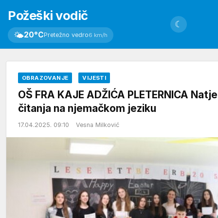
Požeški vodič
☾
🌤
20°C
Pretežno vedro
6 km/h
OBRAZOVANJE
VIJESTI
OŠ FRA KAJE ADŽIĆA PLETERNICA Natjeca
čitanja na njemačkom jeziku
17.04.2025. 09:10
Vesna Milković