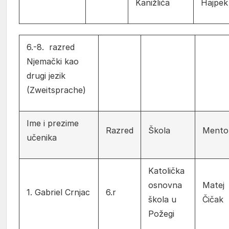
Kanižlića
Hajpek
6.-8. razred
Njemački kao
drugi jezik
(Zweitsprache)
Ime i prezime
Razred
Škola
Mento
učenika
Katolička
osnovna
Matej
1. Gabriel Crnjac
6.r
škola u
Čičak
Požegi