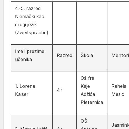
4.-5. razred
Njemački kao
drugi jezik
(Zweitsprache)
Ime i prezime
Razred
Škola
Mentori
učenika
Oš fra
1. Lorena
Kaje
Rahela
4.r
Kaiser
Adžića
Mesić
Pleternica
OŠ
Jasmin
2. Mateja Lešić
4.r
Antuna