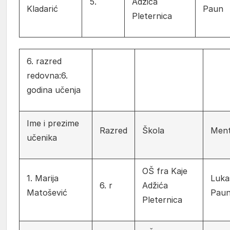
5.
Adžića
Kladarić
Paun
Pleternica
6. razred
redovna:6.
godina učenja
Ime i prezime
Razred
Škola
Men
učenika
OŠ fra Kaje
1. Marija
Luka
6. r
Adžića
Matošević
Pau
Pleternica