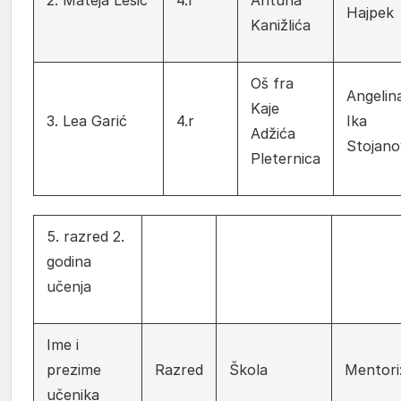
Hajpek
Kanižlića
Oš fra
Angelin
Kaje
3. Lea Garić
4.r
Ika
Adžića
Stojano
Pleternica
5. razred 2.
godina
učenja
Ime i
prezime
Razred
Škola
Mentori
učenika