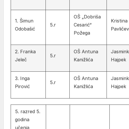
OŠ „Dobriša
1. Šimun
Kristina
5.r
Cesarić“
Odobašić
Pavličev
Požega
2. Franka
OŠ Antuna
Jasmink
5.r
Jeleč
Kanižlića
Hajpek
3. Inga
OŠ Antuna
Jasmink
5.r
Pirović
Kanižlića
Hajpek
5. razred 5.
godina
učenja