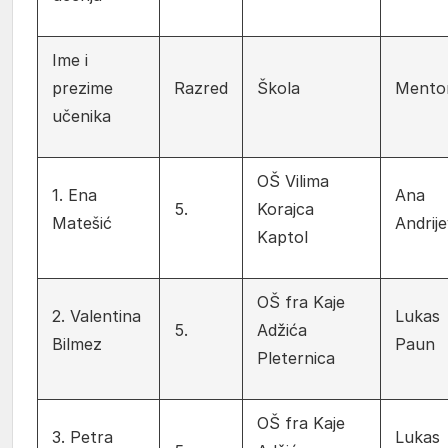
Ime i
prezime
Razred
Škola
Mentor
učenika
OŠ Vilima
1. Ena
Ana
5.
Korajca
Matešić
Andrije
Kaptol
OŠ fra Kaje
2. Valentina
Lukas
5.
Adžića
Bilmez
Paun
Pleternica
OŠ fra Kaje
3. Petra
Lukas