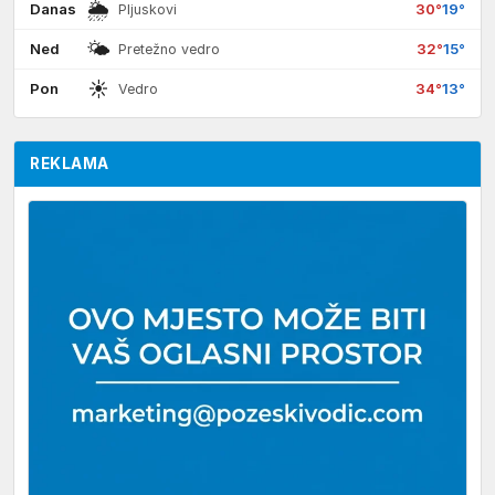
🌦
Danas
30°
19°
Pljuskovi
🌤
Ned
32°
15°
Pretežno vedro
☀
Pon
34°
13°
Vedro
REKLAMA