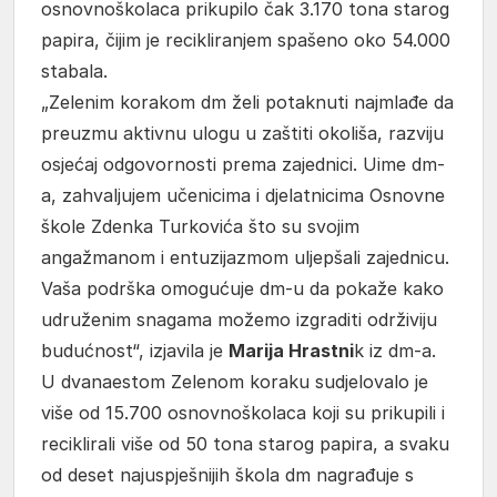
osnovnoškolaca prikupilo čak 3.170 tona starog
papira, čijim je recikliranjem spašeno oko 54.000
stabala.
„Zelenim korakom dm želi potaknuti najmlađe da
preuzmu aktivnu ulogu u zaštiti okoliša, razviju
osjećaj odgovornosti prema zajednici. Uime dm-
a, zahvaljujem učenicima i djelatnicima Osnovne
škole Zdenka Turkovića što su svojim
angažmanom i entuzijazmom uljepšali zajednicu.
Vaša podrška omogućuje dm-u da pokaže kako
udruženim snagama možemo izgraditi održiviju
budućnost“, izjavila je
Marija Hrastni
k iz dm-a.
U dvanaestom Zelenom koraku sudjelovalo je
više od 15.700 osnovnoškolaca koji su prikupili i
reciklirali više od 50 tona starog papira, a svaku
od deset najuspješnijih škola dm nagrađuje s