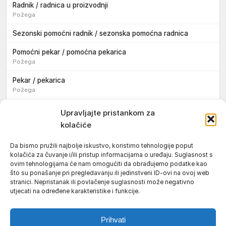
Radnik / radnica u proizvodnji
Požega
Sezonski pomoćni radnik / sezonska pomoćna radnica
Pomoćni pekar / pomoćna pekarica
Požega
Pekar / pekarica
Požega
Konobar / konobarica
Upravljajte pristankom za
Požega
kolačiće
Velika
Da bismo pružili najbolje iskustvo, koristimo tehnologije poput
kolačića za čuvanje i/ili pristup informacijama o uređaju. Suglasnost s
Tokar / tokarica
ovim tehnologijama će nam omogućiti da obrađujemo podatke kao
Jakšić
što su ponašanje pri pregledavanju ili jedinstveni ID-ovi na ovoj web
stranici. Nepristanak ili povlačenje suglasnosti može negativno
Njegovatelj / njegovateljica starijih i nemoćnih osoba
utjecati na određene karakteristike i funkcije.
Resnik
Prihvati