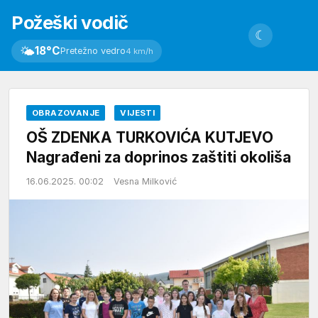
Požeški vodič
☾
🌤
18°C
Pretežno vedro
4 km/h
OBRAZOVANJE
VIJESTI
OŠ ZDENKA TURKOVIĆA KUTJEVO
Nagrađeni za doprinos zaštiti okoliša
16.06.2025. 00:02
Vesna Milković