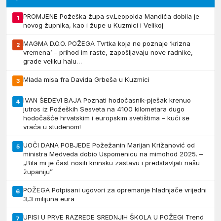
PROMJENE Požeška župa sv.Leopolda Mandića dobila je
1
novog župnika, kao i župe u Kuzmici i Velikoj
MAGMA D.O.O. POŽEGA Tvrtka koja ne poznaje ‘krizna
2
vremena’ – prihod im raste, zapošljavaju nove radnike,
grade veliku halu…
Mlada misa fra Davida Grbeša u Kuzmici
3
IVAN ŠEDEVI BAJA Poznati hodočasnik-pješak krenuo
4
jutros iz Požeških Sesveta na 4100 kilometara dugo
hodočašće hrvatskim i europskim svetištima – kući se
vraća u studenom!
UOČI DANA POBJEDE Požežanin Marijan Križanović od
5
ministra Medveda dobio Uspomenicu na mimohod 2025. –
„Bila mi je čast nositi kninsku zastavu i predstavljati našu
županiju”
POŽEGA Potpisani ugovori za opremanje hladnjače vrijedni
6
3,3 milijuna eura
UPISI U PRVE RAZREDE SREDNJIH ŠKOLA U POŽEGI Trend
7