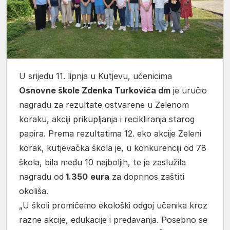
U srijedu 11. lipnja u Kutjevu, učenicima
Osnovne škole Zdenka Turkovića dm
je uručio
nagradu za rezultate ostvarene u Zelenom
koraku, akciji prikupljanja i recikliranja starog
papira. Prema rezultatima 12. eko akcije Zeleni
korak, kutjevačka škola je, u konkurenciji od 78
škola, bila među 10 najboljih, te je zaslužila
nagradu od
1.350
eura
za doprinos zaštiti
okoliša.
„U školi promičemo ekološki odgoj učenika kroz
razne akcije, edukacije i predavanja. Posebno se