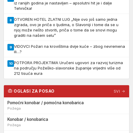
iz ranijih godina je nastavljen – apsolutni hit je i dalje
Tehnička!
OTVOREN HOTEL ZLATNI LUG „Nije ovo još samo jedna
8
zgrada, ovo je priča o ljudima, o Slavoniji i tome da se u
njoj može nešto stvoriti, priča o tome da se snovi mogu
graditi na našem selu”
VIDOVCI Požari na krovištima dvije kuće – zbog nevremena
9
ili…?
POTPORA PROJEKTIMA Uručeni ugovori za razvoj turizma
10
na području Požeško-slavonske županije vrijedni više od
212 tisuća eura
OGLASI ZA POSAO
SVI →
Pomoćni konobar / pomoćna konobarica
Požega
Konobar / konobarica
Požega