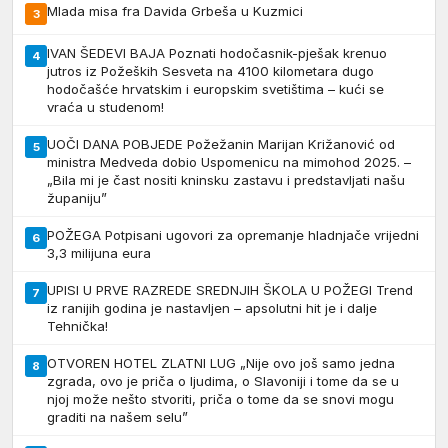
Mlada misa fra Davida Grbeša u Kuzmici
3
IVAN ŠEDEVI BAJA Poznati hodočasnik-pješak krenuo
4
jutros iz Požeških Sesveta na 4100 kilometara dugo
hodočašće hrvatskim i europskim svetištima – kući se
vraća u studenom!
UOČI DANA POBJEDE Požežanin Marijan Križanović od
5
ministra Medveda dobio Uspomenicu na mimohod 2025. –
„Bila mi je čast nositi kninsku zastavu i predstavljati našu
županiju”
POŽEGA Potpisani ugovori za opremanje hladnjače vrijedni
6
3,3 milijuna eura
UPISI U PRVE RAZREDE SREDNJIH ŠKOLA U POŽEGI Trend
7
iz ranijih godina je nastavljen – apsolutni hit je i dalje
Tehnička!
OTVOREN HOTEL ZLATNI LUG „Nije ovo još samo jedna
8
zgrada, ovo je priča o ljudima, o Slavoniji i tome da se u
njoj može nešto stvoriti, priča o tome da se snovi mogu
graditi na našem selu”