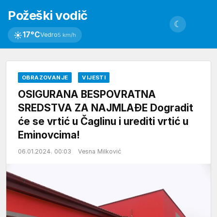
Požeški vodič
☾
☀
17°C
Vedro
5 km/h
OBRAZOVANJE
VIJESTI
OSIGURANA BESPOVRATNA
SREDSTVA ZA NAJMLAĐE Dogradit
će se vrtić u Čaglinu i urediti vrtić u
Eminovcima!
06.01.2024. 00:03
Vesna Milković