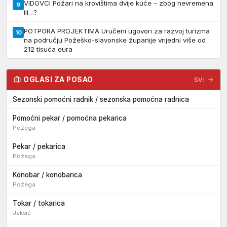
VIDOVCI Požari na krovištima dvije kuće – zbog nevremena
9
ili…?
POTPORA PROJEKTIMA Uručeni ugovori za razvoj turizma
10
na području Požeško-slavonske županije vrijedni više od
212 tisuća eura
OGLASI ZA POSAO
SVI →
Sezonski pomoćni radnik / sezonska pomoćna radnica
Pomoćni pekar / pomoćna pekarica
Požega
Pekar / pekarica
Požega
Konobar / konobarica
Požega
Tokar / tokarica
Jakšić