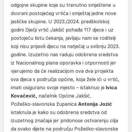
odgojne skupine koje su trenutno smještene u
dvorani postojećeg vrtića i smještaj jedne nove
jasličke skupine. U 2023./2024. predškolskoj
godini Dječji vrtić Jakšić pohađa 117 djece i uz
postojeću listu čekanja, javljaju nam se roditelji
koji nisu prijavili djecu na natječaj u svibnju 2023.
godine. Izuzetno nas raduju odobrena sredstva
iz Nacionalnog plana oporavka i otpornosti jer
vjerujemo da će realizacijom ova dva projekta
sva djeca s područja općine, koja žele ići u vrtić,
imati osigurano svoje mjesto – istaknuo je
Ivica
Kovačević,
načelnik Općine Jakšić.
Požeško-slavonska županica
Antonija
Jozić
istaknula je kako su odobrena sredstva od
izuzetnog značaja jer pridonose ostvarenju cilja
da svako dijete na području Požeško-slavonske