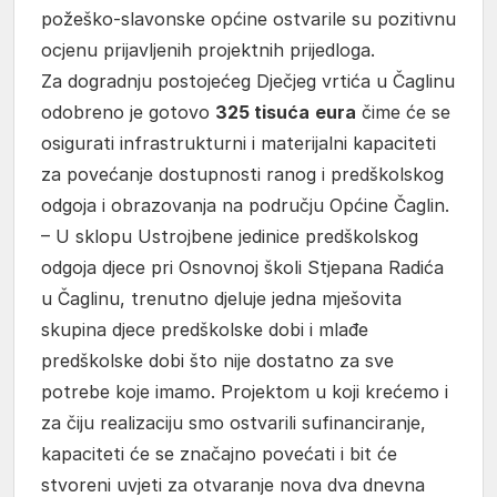
požeško-slavonske općine ostvarile su pozitivnu
ocjenu prijavljenih projektnih prijedloga.
Za dogradnju postojećeg Dječjeg vrtića u Čaglinu
odobreno je gotovo
325 tisuća
eura
čime će se
osigurati infrastrukturni i materijalni kapaciteti
za povećanje dostupnosti ranog i predškolskog
odgoja i obrazovanja na području Općine Čaglin.
– U sklopu Ustrojbene jedinice predškolskog
odgoja djece pri Osnovnoj školi Stjepana Radića
u Čaglinu, trenutno djeluje jedna mješovita
skupina djece predškolske dobi i mlađe
predškolske dobi što nije dostatno za sve
potrebe koje imamo. Projektom u koji krećemo i
za čiju realizaciju smo ostvarili sufinanciranje,
kapaciteti će se značajno povećati i bit će
stvoreni uvjeti za otvaranje nova dva dnevna