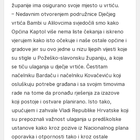
županije ima osigurano svoje mjesto u vrtiću.
– Nedavnim otvorenjem podružnice Dječjeg
vrtića Bambi u Alilovcima svjedočili smo kako
Općina Kaptol više nema liste čekanja i iskreno
vjerujem kako isto očekuje i naše ostale općine i
gradove jer su ovo jedne u nizu lijepih vijesti koje
su stigle u Požeško-slavonsku županiju, a koje
se tiču ulaganja u dječje vrtiće. Čestitam
načelniku Bardaču i načelniku Kovačeviću koji
osluškuju potrebe građana i sa svojim timovima
rade na tome da pronađu rješenja za izazove
koji postoje i ostvare planirano. Isto tako,
upućujem i zahvale Vladi Republike Hrvatske koji
su prepoznali važnost ulaganja u predškolske
ustanove kako kroz pozive iz Nacionalnog plana
oporavka i otpornosti tako i kroz ostale