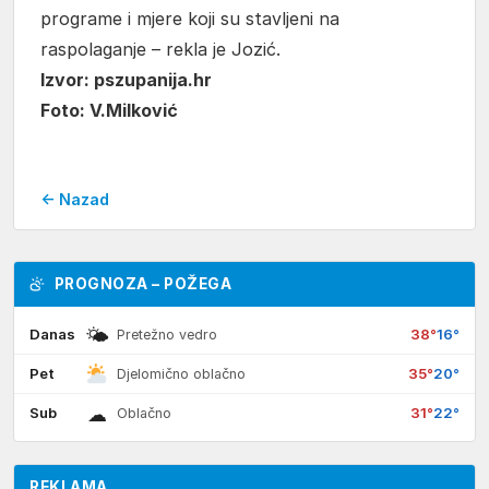
programe i mjere koji su stavljeni na
raspolaganje – rekla je Jozić.
Izvor: pszupanija.hr
Foto: V.Milković
← Nazad
PROGNOZA – POŽEGA
🌤
Danas
38°
16°
Pretežno vedro
Pet
35°
20°
Djelomično oblačno
☁
Sub
31°
22°
Oblačno
REKLAMA