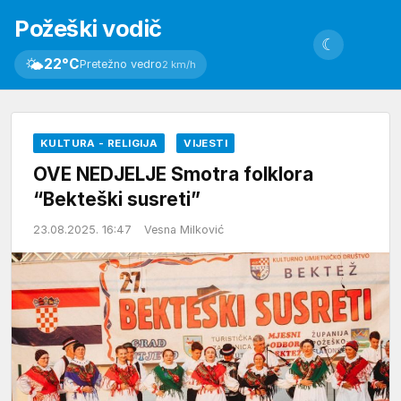
Požeški vodič
☾
🌤
22°C
Pretežno vedro
2 km/h
KULTURA - RELIGIJA
VIJESTI
OVE NEDJELJE Smotra folklora
“Bekteški susreti”
23.08.2025. 16:47
Vesna Milković