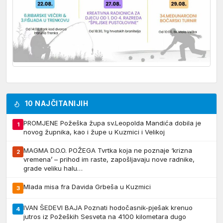
10 NAJČITANIJIH
PROMJENE Požeška župa sv.Leopolda Mandića dobila je
1
novog župnika, kao i župe u Kuzmici i Velikoj
MAGMA D.O.O. POŽEGA Tvrtka koja ne poznaje ‘krizna
2
vremena’ – prihod im raste, zapošljavaju nove radnike,
grade veliku halu…
Mlada misa fra Davida Grbeša u Kuzmici
3
IVAN ŠEDEVI BAJA Poznati hodočasnik-pješak krenuo
4
jutros iz Požeških Sesveta na 4100 kilometara dugo