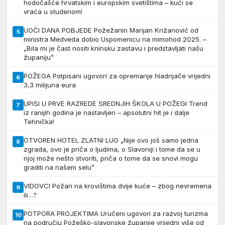
hodočašće hrvatskim i europskim svetištima – kući se
vraća u studenom!
UOČI DANA POBJEDE Požežanin Marijan Križanović od
5
ministra Medveda dobio Uspomenicu na mimohod 2025. –
„Bila mi je čast nositi kninsku zastavu i predstavljati našu
županiju”
POŽEGA Potpisani ugovori za opremanje hladnjače vrijedni
6
3,3 milijuna eura
UPISI U PRVE RAZREDE SREDNJIH ŠKOLA U POŽEGI Trend
7
iz ranijih godina je nastavljen – apsolutni hit je i dalje
Tehnička!
OTVOREN HOTEL ZLATNI LUG „Nije ovo još samo jedna
8
zgrada, ovo je priča o ljudima, o Slavoniji i tome da se u
njoj može nešto stvoriti, priča o tome da se snovi mogu
graditi na našem selu”
VIDOVCI Požari na krovištima dvije kuće – zbog nevremena
9
ili…?
POTPORA PROJEKTIMA Uručeni ugovori za razvoj turizma
10
na području Požeško-slavonske županije vrijedni više od