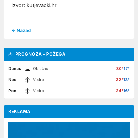
Izvor: kutjevacki.hr
← Nazad
PROGNOZA – POŽEGA
☁
Danas
30°
17°
Oblačno
☀
Ned
32°
13°
Vedro
☀
Pon
34°
16°
Vedro
REKLAMA