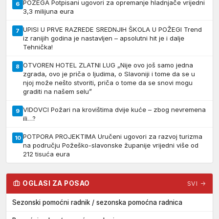
POŽEGA Potpisani ugovori za opremanje hladnjače vrijedni
6
3,3 milijuna eura
UPISI U PRVE RAZREDE SREDNJIH ŠKOLA U POŽEGI Trend
7
iz ranijih godina je nastavljen – apsolutni hit je i dalje
Tehnička!
OTVOREN HOTEL ZLATNI LUG „Nije ovo još samo jedna
8
zgrada, ovo je priča o ljudima, o Slavoniji i tome da se u
njoj može nešto stvoriti, priča o tome da se snovi mogu
graditi na našem selu”
VIDOVCI Požari na krovištima dvije kuće – zbog nevremena
9
ili…?
POTPORA PROJEKTIMA Uručeni ugovori za razvoj turizma
10
na području Požeško-slavonske županije vrijedni više od
212 tisuća eura
OGLASI ZA POSAO
SVI →
Sezonski pomoćni radnik / sezonska pomoćna radnica