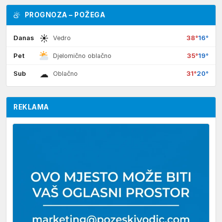
PROGNOZA – POŽEGA
☀
Danas
38°
16°
Vedro
Pet
35°
19°
Djelomično oblačno
☁
Sub
31°
20°
Oblačno
REKLAMA