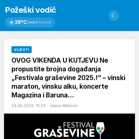
Požeški vodič
☾
☀
38°C
Vedro
13 km/h
VIJESTI
OVOG VIKENDA U KUTJEVU Ne
propustite brojna događanja
„Festivala graševine 2025.!” – vinski
maraton, vinsku alku, koncerte
Magazina i Baruna…
04.06.2025. 10:23
Vesna Milković