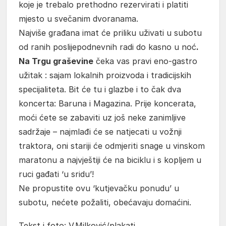
koje je trebalo prethodno rezervirati i platiti
mjesto u svečanim dvoranama.
Najviše građana imat će priliku uživati u subotu
od ranih poslijepodnevnih radi do kasno u noć
.
Na Trgu graševine
čeka vas pravi eno-gastro
užitak : sajam lokalnih proizvoda i tradicijskih
specijaliteta. Bit će tu i glazbe i to čak dva
koncerta: Baruna i Magazina. Prije koncerata,
moći ćete se zabaviti uz još neke zanimljive
sadržaje – najmlađi će se natjecati u vožnji
traktora, oni stariji će odmjeriti snage u vinskom
maratonu a najvještiji će na biciklu i s kopljem u
ruci gađati ‘u sridu’!
Ne propustite ovu ‘kutjevačku ponudu’ u
subotu, nećete požaliti, obećavaju domaćini.
Tekst i foto: V.Milković/plakati