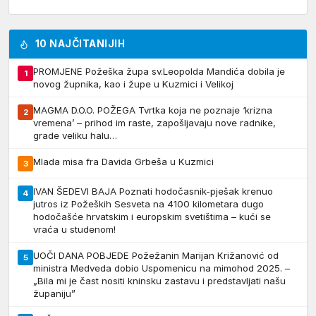
10 NAJČITANIJIH
PROMJENE Požeška župa sv.Leopolda Mandića dobila je
1
novog župnika, kao i župe u Kuzmici i Velikoj
MAGMA D.O.O. POŽEGA Tvrtka koja ne poznaje ‘krizna
2
vremena’ – prihod im raste, zapošljavaju nove radnike,
grade veliku halu…
Mlada misa fra Davida Grbeša u Kuzmici
3
IVAN ŠEDEVI BAJA Poznati hodočasnik-pješak krenuo
4
jutros iz Požeških Sesveta na 4100 kilometara dugo
hodočašće hrvatskim i europskim svetištima – kući se
vraća u studenom!
UOČI DANA POBJEDE Požežanin Marijan Križanović od
5
ministra Medveda dobio Uspomenicu na mimohod 2025. –
„Bila mi je čast nositi kninsku zastavu i predstavljati našu
županiju”