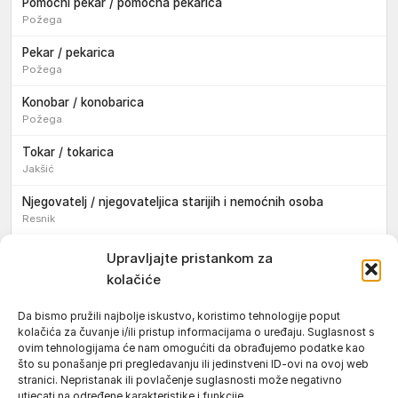
Pomoćni pekar / pomoćna pekarica
Požega
Pekar / pekarica
Požega
Konobar / konobarica
Požega
Tokar / tokarica
Jakšić
Njegovatelj / njegovateljica starijih i nemoćnih osoba
Resnik
Konobar / konobarica
Upravljajte pristankom za
Požega
kolačiće
Bravar / bravarica
Da bismo pružili najbolje iskustvo, koristimo tehnologije poput
Jakšić
kolačića za čuvanje i/ili pristup informacijama o uređaju. Suglasnost s
ovim tehnologijama će nam omogućiti da obrađujemo podatke kao
Vozač / vozačica teretnog vozila s poluprikolicom
što su ponašanje pri pregledavanju ili jedinstveni ID-ovi na ovoj web
Požega
stranici. Nepristanak ili povlačenje suglasnosti može negativno
utjecati na određene karakteristike i funkcije.