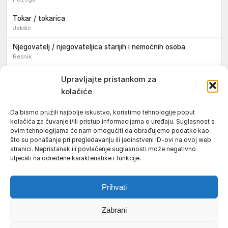
Tokar / tokarica
Jakšić
Njegovatelj / njegovateljica starijih i nemoćnih osoba
Resnik
Konobar / konobarica
Upravljajte pristankom za
Požega
kolačiće
Bravar / bravarica
Da bismo pružili najbolje iskustvo, koristimo tehnologije poput
Jakšić
kolačića za čuvanje i/ili pristup informacijama o uređaju. Suglasnost s
ovim tehnologijama će nam omogućiti da obrađujemo podatke kao
Vozač / vozačica teretnog vozila s poluprikolicom
što su ponašanje pri pregledavanju ili jedinstveni ID-ovi na ovoj web
Požega
stranici. Nepristanak ili povlačenje suglasnosti može negativno
utjecati na određene karakteristike i funkcije.
Pomoćnik/ica u nastavi
Prihvati
Zabrani
Uvjeti korištenja
Impressum
Politika kolačića (EU)