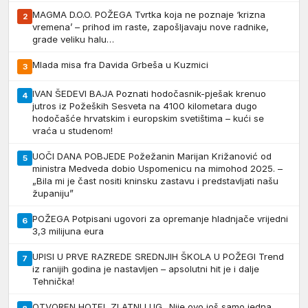
MAGMA D.O.O. POŽEGA Tvrtka koja ne poznaje ‘krizna
2
vremena’ – prihod im raste, zapošljavaju nove radnike,
grade veliku halu…
Mlada misa fra Davida Grbeša u Kuzmici
3
IVAN ŠEDEVI BAJA Poznati hodočasnik-pješak krenuo
4
jutros iz Požeških Sesveta na 4100 kilometara dugo
hodočašće hrvatskim i europskim svetištima – kući se
vraća u studenom!
UOČI DANA POBJEDE Požežanin Marijan Križanović od
5
ministra Medveda dobio Uspomenicu na mimohod 2025. –
„Bila mi je čast nositi kninsku zastavu i predstavljati našu
županiju”
POŽEGA Potpisani ugovori za opremanje hladnjače vrijedni
6
3,3 milijuna eura
UPISI U PRVE RAZREDE SREDNJIH ŠKOLA U POŽEGI Trend
7
iz ranijih godina je nastavljen – apsolutni hit je i dalje
Tehnička!
OTVOREN HOTEL ZLATNI LUG „Nije ovo još samo jedna