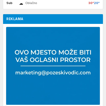
☁
Sub
30°
20°
Oblačno
REKLAMA