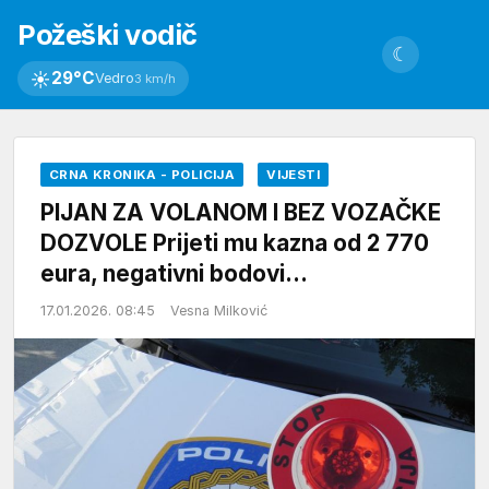
Požeški vodič
☾
☀
29°C
Vedro
3 km/h
CRNA KRONIKA - POLICIJA
VIJESTI
PIJAN ZA VOLANOM I BEZ VOZAČKE
DOZVOLE Prijeti mu kazna od 2 770
eura, negativni bodovi…
17.01.2026. 08:45
Vesna Milković