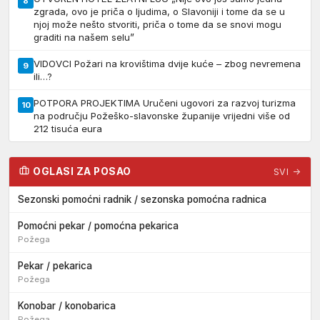
8
zgrada, ovo je priča o ljudima, o Slavoniji i tome da se u
njoj može nešto stvoriti, priča o tome da se snovi mogu
graditi na našem selu”
VIDOVCI Požari na krovištima dvije kuće – zbog nevremena
9
ili…?
POTPORA PROJEKTIMA Uručeni ugovori za razvoj turizma
10
na području Požeško-slavonske županije vrijedni više od
212 tisuća eura
OGLASI ZA POSAO
SVI →
Sezonski pomoćni radnik / sezonska pomoćna radnica
Pomoćni pekar / pomoćna pekarica
Požega
Pekar / pekarica
Požega
Konobar / konobarica
Požega