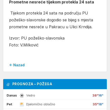
Prometne nesreće tijekom protekla 24 sata
Tijekom protekla 24 sata na području PU
požeško-slavonske dogodio se bijeg s mjesta
prometne nesreće u Pakracu u Ulici Krndija.
Izvor: PU požeško-slavonska
Foto: V.Milković
← Nazad
PROGNOZA – POŽEGA
☀
Danas
38°
16°
Vedro
Pet
35°
18°
Djelomično oblačno