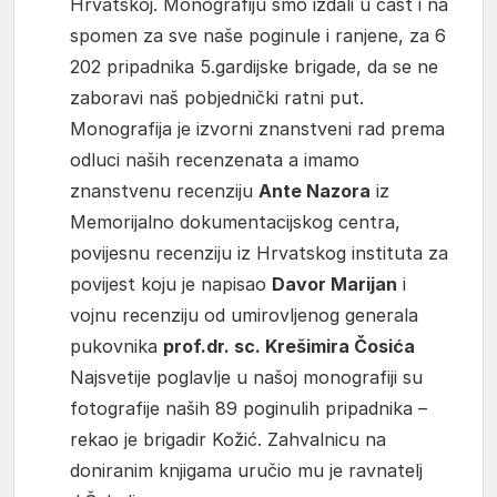
Hrvatskoj. Monografiju smo izdali u čast i na
spomen za sve naše poginule i ranjene, za 6
202 pripadnika 5.gardijske brigade, da se ne
zaboravi naš pobjednički ratni put.
Monografija je izvorni znanstveni rad prema
odluci naših recenzenata a imamo
znanstvenu recenziju
Ante Nazora
iz
Memorijalno dokumentacijskog centra,
povijesnu recenziju iz Hrvatskog instituta za
povijest koju je napisao
Davor Marijan
i
vojnu recenziju od umirovljenog generala
pukovnika
prof.dr. sc. Krešimira Čosića
Najsvetije poglavlje u našoj monografiji su
fotografije naših 89 poginulih pripadnika –
rekao je brigadir Kožić. Zahvalnicu na
doniranim knjigama uručio mu je ravnatelj