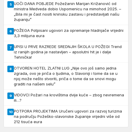
UOČI DANA POBJEDE Požežanin Marijan Križanović od
5
ministra Medveda dobio Uspomenicu na mimohod 2025. –
„Bila mi je čast nositi kninsku zastavu i predstavljati našu
županiju”
POŽEGA Potpisani ugovori za opremanje hladnjače vrijedni
6
3,3 milijuna eura
UPISI U PRVE RAZREDE SREDNJIH ŠKOLA U POŽEGI Trend
7
iz ranijih godina je nastavljen – apsolutni hit je i dalje
Tehnička!
OTVOREN HOTEL ZLATNI LUG „Nije ovo još samo jedna
8
zgrada, ovo je priča o ljudima, o Slavoniji i tome da se u
njoj može nešto stvoriti, priča o tome da se snovi mogu
graditi na našem selu”
VIDOVCI Požari na krovištima dvije kuće – zbog nevremena
9
ili…?
POTPORA PROJEKTIMA Uručeni ugovori za razvoj turizma
10
na području Požeško-slavonske županije vrijedni više od
212 tisuća eura