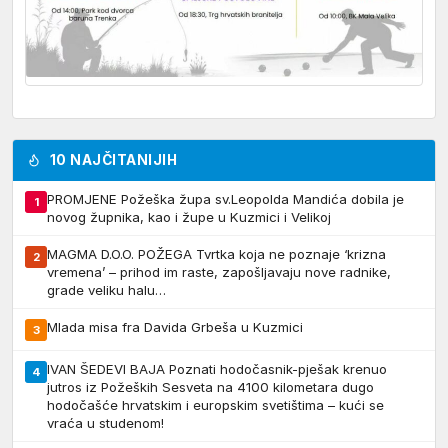
10 NAJČITANIJIH
PROMJENE Požeška župa sv.Leopolda Mandića dobila je
1
novog župnika, kao i župe u Kuzmici i Velikoj
MAGMA D.O.O. POŽEGA Tvrtka koja ne poznaje ‘krizna
2
vremena’ – prihod im raste, zapošljavaju nove radnike,
grade veliku halu…
Mlada misa fra Davida Grbeša u Kuzmici
3
IVAN ŠEDEVI BAJA Poznati hodočasnik-pješak krenuo
4
jutros iz Požeških Sesveta na 4100 kilometara dugo
hodočašće hrvatskim i europskim svetištima – kući se
vraća u studenom!