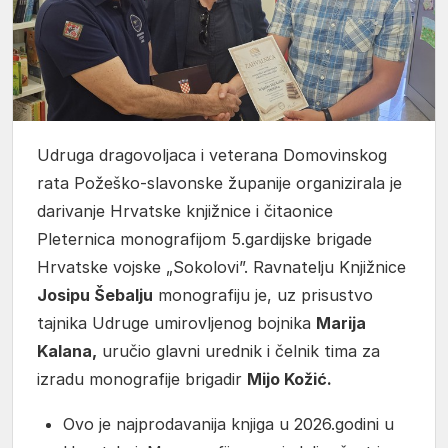
Udruga dragovoljaca i veterana Domovinskog
rata Požeško-slavonske županije organizirala je
darivanje Hrvatske knjižnice i čitaonice
Pleternica monografijom 5.gardijske brigade
Hrvatske vojske „Sokolovi”. Ravnatelju Knjižnice
Josipu Šebalju
monografiju je, uz prisustvo
tajnika Udruge umirovljenog bojnika
Marija
Kalana,
uručio glavni urednik i čelnik tima za
izradu monografije brigadir
Mijo Kožić.
Ovo je najprodavanija knjiga u 2026.godini u