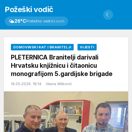
Požeški vodič
☾
🌤
26°C
Pretežno vedro
3 km/h
DOMOVINSKI RAT I BRANITELJI
VIJESTI
PLETERNICA Branitelji darivali
Hrvatsku knjižnicu i čitaonicu
monografijom 5.gardijske brigade
16.05.2026. 18:14
Vesna Milković