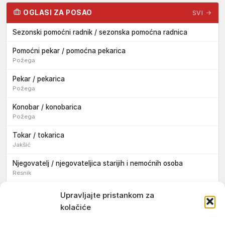
OGLASI ZA POSAO
SVI →
Sezonski pomoćni radnik / sezonska pomoćna radnica
Pomoćni pekar / pomoćna pekarica
Požega
Pekar / pekarica
Požega
Konobar / konobarica
Požega
Tokar / tokarica
Jakšić
Njegovatelj / njegovateljica starijih i nemoćnih osoba
Resnik
Konobar / konobarica
Upravljajte pristankom za
Požega
kolačiće
Bravar / bravarica