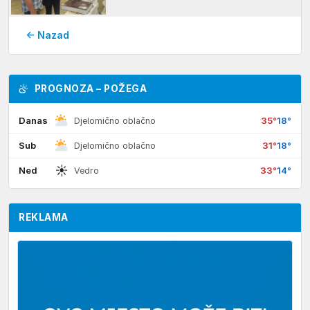
← Nazad
PROGNOZA – POŽEGA
Danas
35°
18°
Djelomično oblačno
Sub
31°
18°
Djelomično oblačno
☀
Ned
33°
14°
Vedro
REKLAMA