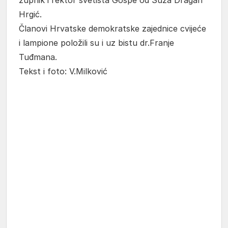
župnik i rektor svetišta Gospe od Suza Dragan
Hrgić.
Članovi Hrvatske demokratske zajednice cvijeće
i lampione položili su i uz bistu dr.Franje
Tuđmana.
Tekst i foto: V.Milković