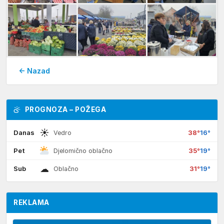
← Nazad
PROGNOZA – POŽEGA
☀
Danas
38°
16°
Vedro
Pet
35°
19°
Djelomično oblačno
☁
Sub
31°
19°
Oblačno
REKLAMA