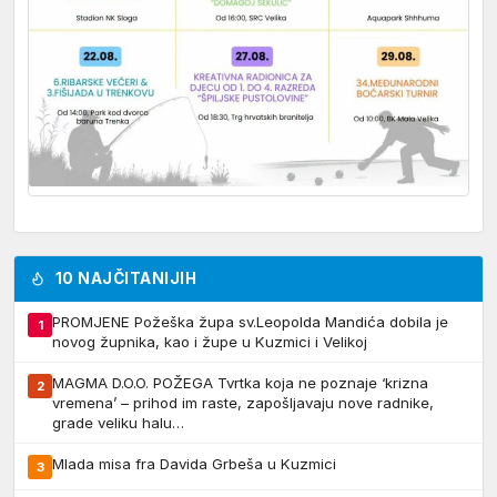
10 NAJČITANIJIH
PROMJENE Požeška župa sv.Leopolda Mandića dobila je
1
novog župnika, kao i župe u Kuzmici i Velikoj
MAGMA D.O.O. POŽEGA Tvrtka koja ne poznaje ‘krizna
2
vremena’ – prihod im raste, zapošljavaju nove radnike,
grade veliku halu…
Mlada misa fra Davida Grbeša u Kuzmici
3