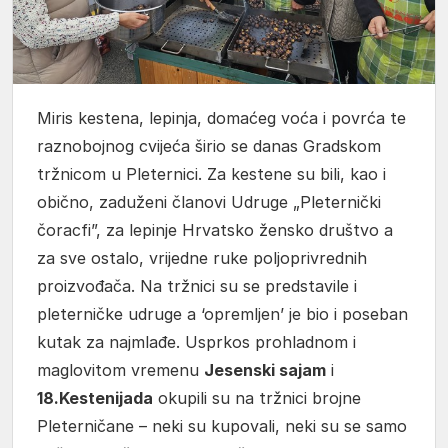
Miris kestena, lepinja, domaćeg voća i povrća te
raznobojnog cvijeća širio se danas Gradskom
tržnicom u Pleternici. Za kestene su bili, kao i
obično, zaduženi članovi Udruge „Pleternički
čoracfi”, za lepinje Hrvatsko žensko društvo a
za sve ostalo, vrijedne ruke poljoprivrednih
proizvođača. Na tržnici su se predstavile i
pleterničke udruge a ‘opremljen’ je bio i poseban
kutak za najmlađe. Usprkos prohladnom i
maglovitom vremenu
Jesenski sajam
i
18.Kestenijada
okupili su na tržnici brojne
Pleterničane – neki su kupovali, neki su se samo