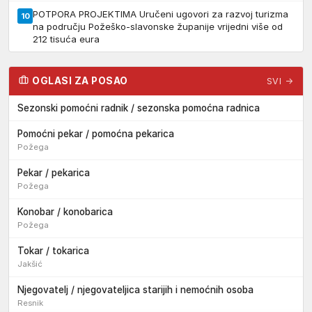
POTPORA PROJEKTIMA Uručeni ugovori za razvoj turizma
10
na području Požeško-slavonske županije vrijedni više od
212 tisuća eura
OGLASI ZA POSAO
SVI →
Sezonski pomoćni radnik / sezonska pomoćna radnica
Pomoćni pekar / pomoćna pekarica
Požega
Pekar / pekarica
Požega
Konobar / konobarica
Požega
Tokar / tokarica
Jakšić
Njegovatelj / njegovateljica starijih i nemoćnih osoba
Resnik