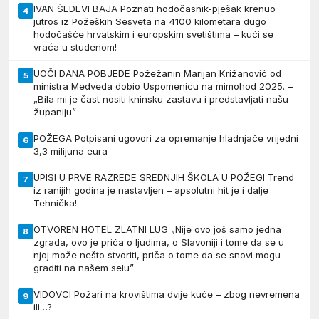
IVAN ŠEDEVI BAJA Poznati hodočasnik-pješak krenuo
4
jutros iz Požeških Sesveta na 4100 kilometara dugo
hodočašće hrvatskim i europskim svetištima – kući se
vraća u studenom!
UOČI DANA POBJEDE Požežanin Marijan Križanović od
5
ministra Medveda dobio Uspomenicu na mimohod 2025. –
„Bila mi je čast nositi kninsku zastavu i predstavljati našu
županiju”
POŽEGA Potpisani ugovori za opremanje hladnjače vrijedni
6
3,3 milijuna eura
UPISI U PRVE RAZREDE SREDNJIH ŠKOLA U POŽEGI Trend
7
iz ranijih godina je nastavljen – apsolutni hit je i dalje
Tehnička!
OTVOREN HOTEL ZLATNI LUG „Nije ovo još samo jedna
8
zgrada, ovo je priča o ljudima, o Slavoniji i tome da se u
njoj može nešto stvoriti, priča o tome da se snovi mogu
graditi na našem selu”
VIDOVCI Požari na krovištima dvije kuće – zbog nevremena
9
ili…?