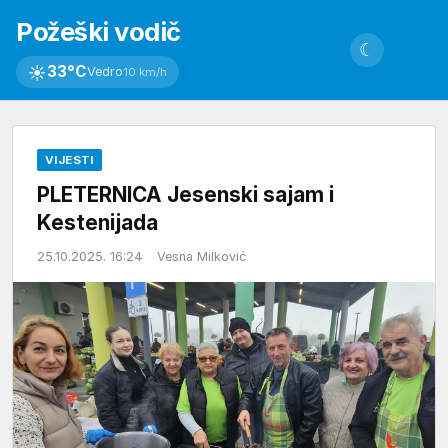
Požeški vodič
☾
☀
33°C
Vedro
10 km/h
VIJESTI
PLETERNICA Jesenski sajam i
Kestenijada
25.10.2025. 16:24
Vesna Milković