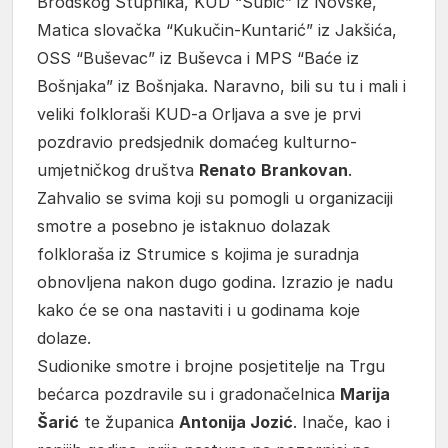
Brodskog Stupnika, KUD “Šubić” iz Novske,
Matica slovačka “Kukučin-Kuntarić” iz Jakšića,
OSS “Buševac” iz Buševca i MPS “Baće iz
Bošnjaka” iz Bošnjaka. Naravno, bili su tu i mali i
veliki folkloraši KUD-a Orljava a sve je prvi
pozdravio predsjednik domaćeg kulturno-
umjetničkog društva
Renato
Brankovan
.
Zahvalio se svima koji su pomogli u organizaciji
smotre a posebno je istaknuo dolazak
folkloraša iz Strumice s kojima je suradnja
obnovljena nakon dugo godina. Izrazio je nadu
kako će se ona nastaviti i u godinama koje
dolaze.
Sudionike smotre i brojne posjetitelje na Trgu
bećarca pozdravile su i gradonačelnica
Marija
Šarić
te županica
Antonija Jozić
. Inače, kao i