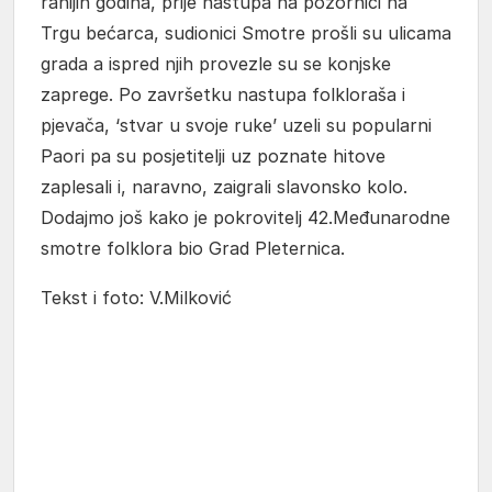
ranijih godina, prije nastupa na pozornici na
Trgu bećarca, sudionici Smotre prošli su ulicama
grada a ispred njih provezle su se konjske
zaprege. Po završetku nastupa folkloraša i
pjevača, ‘stvar u svoje ruke’ uzeli su popularni
Paori pa su posjetitelji uz poznate hitove
zaplesali i, naravno, zaigrali slavonsko kolo.
Dodajmo još kako je pokrovitelj 42.Međunarodne
smotre folklora bio Grad Pleternica.
Tekst i foto: V.Milković