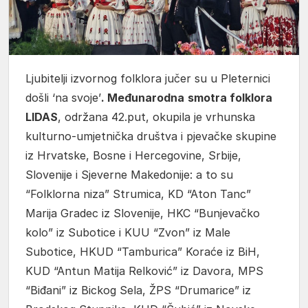
Ljubitelji izvornog folklora jučer su u Pleternici
došli ‘na svoje’
. Međunarodna
smotra folklora
LIDAS
, održana 42.put, okupila je vrhunska
kulturno-umjetnička društva i pjevačke skupine
iz Hrvatske, Bosne i Hercegovine, Srbije,
Slovenije i Sjeverne Makedonije: a to su
“Folklorna niza” Strumica, KD “Aton Tanc”
Marija Gradec iz Slovenije, HKC “Bunjevačko
kolo” iz Subotice i KUU “Zvon” iz Male
Subotice, HKUD “Tamburica” Koraće iz BiH,
KUD “Antun Matija Relković” iz Davora, MPS
“Biđani” iz Bickog Sela, ŽPS “Drumarice” iz