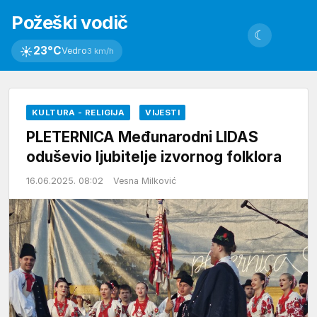
Požeški vodič
☾
☀
23°C
Vedro
3 km/h
KULTURA - RELIGIJA
VIJESTI
PLETERNICA Međunarodni LIDAS
oduševio ljubitelje izvornog folklora
16.06.2025. 08:02
Vesna Milković