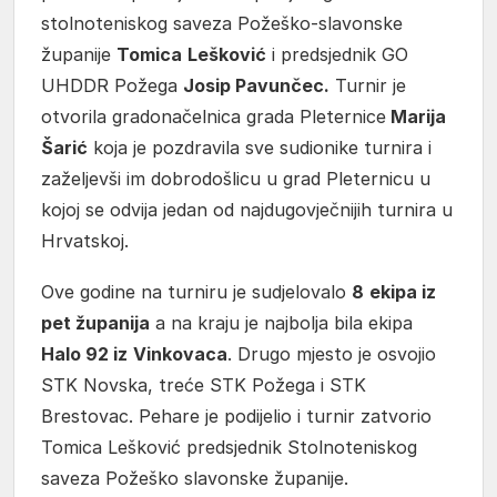
stolnoteniskog saveza Požeško-slavonske
županije
Tomica
Lešković
i predsjednik GO
UHDDR Požega
Josip Pavunčec.
Turnir je
otvorila gradonačelnica grada Pleternice
Marija
Šarić
koja je pozdravila sve sudionike turnira i
zaželjevši im dobrodošlicu u grad Pleternicu u
kojoj se odvija jedan od najdugovječnijih turnira u
Hrvatskoj.
Ove godine na turniru je sudjelovalo
8
ekipa iz
pet županija
a na kraju je najbolja bila ekipa
Halo 92 iz
Vinkovaca
. Drugo mjesto je osvojio
STK Novska, treće STK Požega i STK
Brestovac. Pehare je podijelio i turnir zatvorio
Tomica Lešković predsjednik Stolnoteniskog
saveza Požeško slavonske županije.