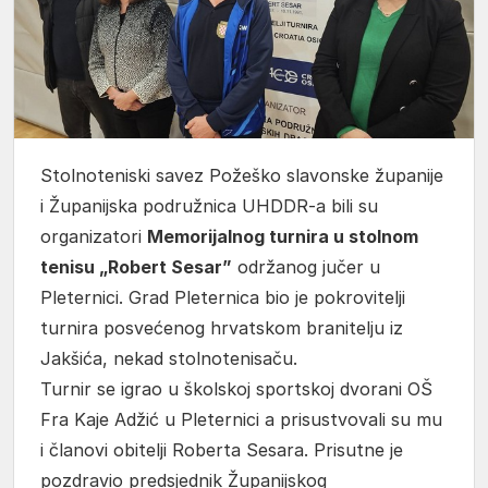
Stolnoteniski savez Požeško slavonske županije
i Županijska podružnica UHDDR-a bili su
organizatori
Memorijalnog turnira u stolnom
tenisu „Robert Sesar”
održanog jučer u
Pleternici. Grad Pleternica bio je pokrovitelji
turnira posvećenog hrvatskom branitelju iz
Jakšića, nekad stolnotenisaču.
Turnir se igrao u školskoj sportskoj dvorani OŠ
Fra Kaje Adžić u Pleternici a prisustvovali su mu
i članovi obitelji Roberta Sesara. Prisutne je
pozdravio predsjednik Županijskog