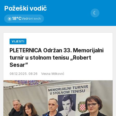
Požeški vodič
☾
☀
18°C
Vedro
4 km/h
VIJESTI
PLETERNICA Održan 33. Memorijalni
turnir u stolnom tenisu „Robert
Sesar”
08.12.2025. 08:26
Vesna Milković