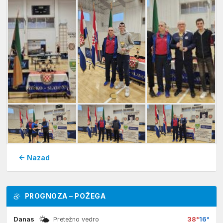
← Nazad
PROGNOZA – POŽEGA
🌤
Danas
38°
16°
Pretežno vedro