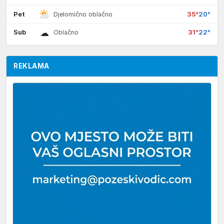
Pet
35°
20°
Djelomično oblačno
☁
Sub
31°
22°
Oblačno
REKLAMA