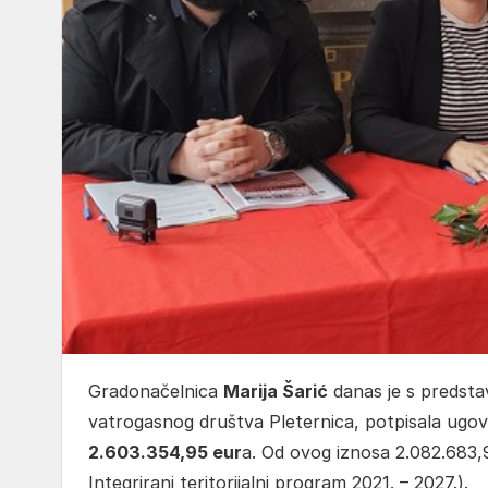
Gradonačelnica
Marija Šarić
danas je s predsta
vatrogasnog društva Pleternica, potpisala ugovo
2.603.354,95 eur
a. Od ovog iznosa 2.082.683,
Integrirani teritorijalni program 2021. – 2027.).