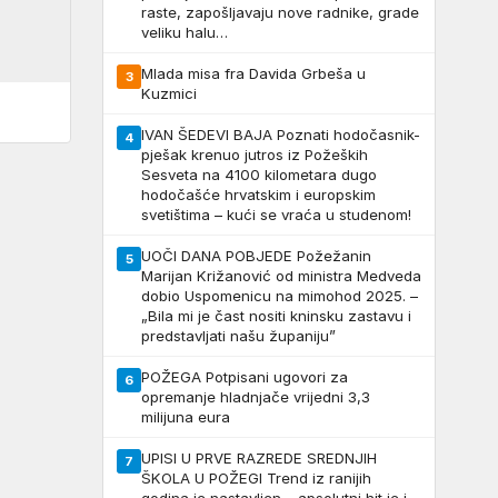
raste, zapošljavaju nove radnike, grade
veliku halu…
Mlada misa fra Davida Grbeša u
3
Kuzmici
IVAN ŠEDEVI BAJA Poznati hodočasnik-
4
pješak krenuo jutros iz Požeških
Sesveta na 4100 kilometara dugo
hodočašće hrvatskim i europskim
svetištima – kući se vraća u studenom!
UOČI DANA POBJEDE Požežanin
5
Marijan Križanović od ministra Medveda
dobio Uspomenicu na mimohod 2025. –
„Bila mi je čast nositi kninsku zastavu i
predstavljati našu županiju”
POŽEGA Potpisani ugovori za
6
opremanje hladnjače vrijedni 3,3
milijuna eura
UPISI U PRVE RAZREDE SREDNJIH
7
ŠKOLA U POŽEGI Trend iz ranijih