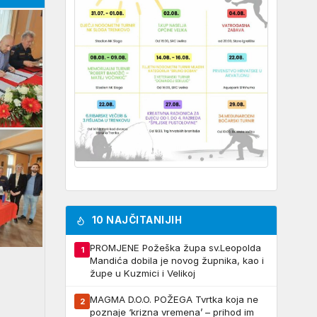
10 NAJČITANIJIH
PROMJENE Požeška župa sv.Leopolda
1
Mandića dobila je novog župnika, kao i
župe u Kuzmici i Velikoj
MAGMA D.O.O. POŽEGA Tvrtka koja ne
2
poznaje ‘krizna vremena’ – prihod im