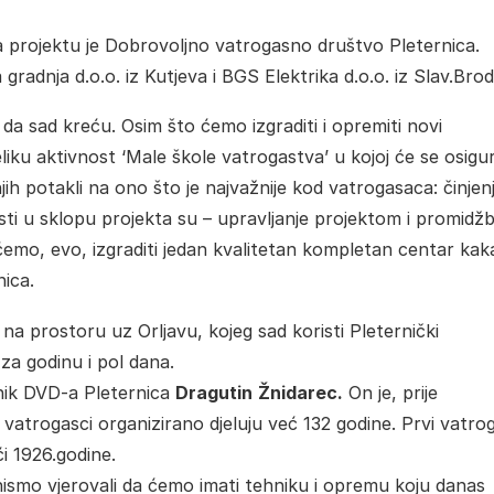
na projektu je Dobrovoljno vatrogasno društvo Pleternica.
gradnja d.o.o. iz Kutjeva i BGS Elektrika d.o.o. iz Slav.Brod
 da sad kreću. Osim što ćemo izgraditi i opremiti novi
iku aktivnost ‘Male škole vatrogastva’ u kojoj će se osigura
jih potakli na ono što je najvažnije kod vatrogasaca: činjen
ti u sklopu projekta su – upravljanje projektom i promidžb
emo, evo, izgraditi jedan kvalitetan kompletan centar kak
nica.
na prostoru uz Orljavu, kojeg sad koristi Pleternički
za godinu i pol dana.
dnik DVD-a Pleternica
Dragutin
Žnidarec.
On je, prije
 vatrogasci organizirano djeluju već 132 godine. Prvi vatro
ći 1926.godine.
ismo vjerovali da ćemo imati tehniku i opremu koju danas