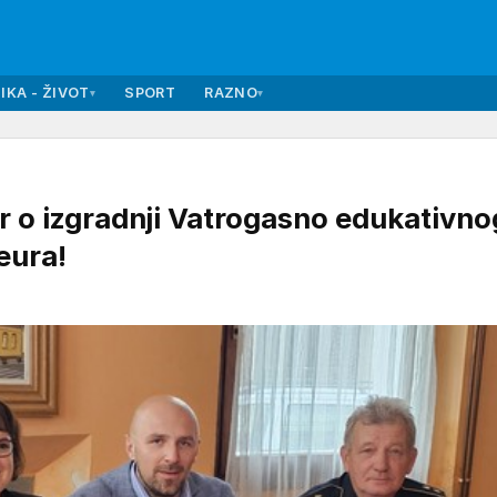
IKA - ŽIVOT
SPORT
RAZNO
▾
▾
o izgradnji Vatrogasno edukativno
eura!