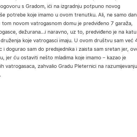
 dogovoru s Gradom, ići na izgradnju potpuno novog
aše potrebe koje imamo u ovom trenutku. Ali, ne samo dan
 u tom novom vatrogasnom domu je predviđeno 7 garaža,
trogasce, dežurana…i naravno, uz to, predviđeno je na katu
i druženja koje vatrogasci imaju. U ovom društvu sam već 4
 i dogurao sam do predsjednika i zaista sam sretan jer, ov
, jer ću ostaviti nešto mladima koje imamo – kazao je
svih vatrogasaca, zahvalio Gradu Pleternici na razumijevanju
.