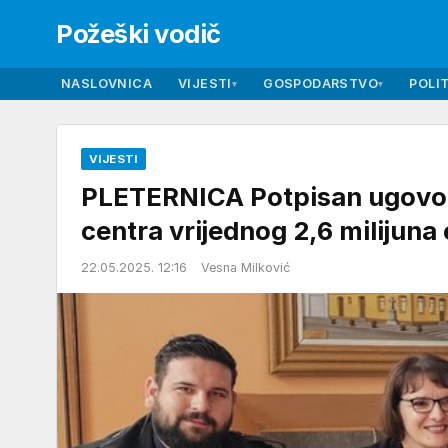
Požeški vodič
NASLOVNICA
VIJESTI
GOSPODARSTVO
POLIT
▾
▾
VIJESTI
PLETERNICA Potpisan ugovor 
centra vrijednog 2,6 milijuna 
22.05.2025. 12:16
Vesna Milković