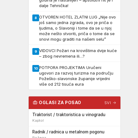
godina je nastavljen – apsolutni hit je i
dalje Tehnička!
OTVOREN HOTEL ZLATNI LUG „Nije ovo
8
još samo jedna zgrada, ovo je priča o
ljudima, o Slavoniji i tome da se u njoj
može nešto stvoriti, priča o tome da se
snovi mogu graditi na našem selu”
VIDOVCI Požari na krovištima dvije kuće
9
– zbog nevremena ili…?
POTPORA PROJEKTIMA Uručeni
10
ugovori za razvoj turizma na području
Požeško-slavonske županije vrijedni
više od 212 tisuća eura
OGLASI ZA POSAO
SVI →
Traktorist / traktoristica u vinogradu
Kaptol
Radnik / radnica u metalnom pogonu
Požega