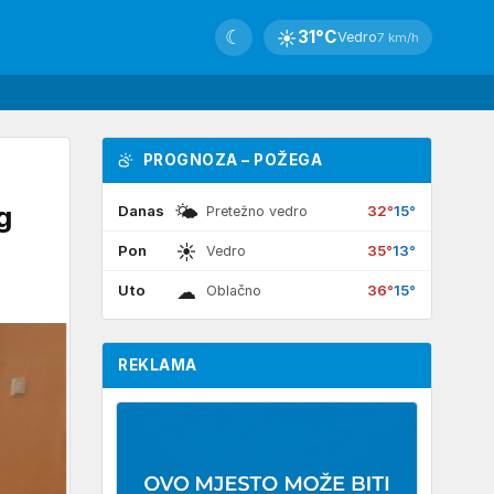
☾
☀
31°C
Vedro
7 km/h
PROGNOZA – POŽEGA
🌤
g
Danas
32°
15°
Pretežno vedro
☀
Pon
35°
13°
Vedro
☁
Uto
36°
15°
Oblačno
REKLAMA