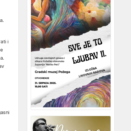
a.
ti i
je
a.
av
gasni