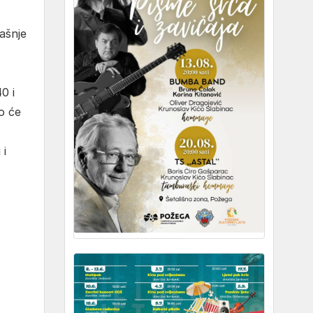
ašnje
0 i
o će
 i