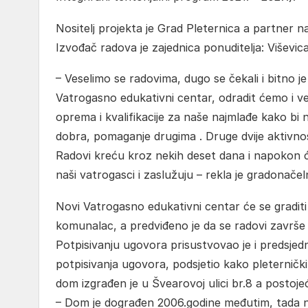
Nositelj projekta je Grad Pleternica a partner 
Izvođač radova je zajednica ponuditelja: Viševica 
– Veselimo se radovima, dugo se čekali i bitno je
Vatrogasno edukativni centar, odradit ćemo i vel
oprema i kvalifikacije za naše najmlađe kako bi n
dobra, pomaganje drugima . Druge dvije aktivnos
Radovi kreću kroz nekih deset dana i napokon ć
naši vatrogasci i zaslužuju – rekla je gradonačel
Novi Vatrogasno edukativni centar će se graditi 
komunalac, a predviđeno je da se radovi završe 
Potpisivanju ugovora prisustvovao je i predsje
potpisivanja ugovora, podsjetio kako pleternički
dom izgrađen je u Švearovoj ulici br.8 a postoje
– Dom je dograđen 2006.godine međutim, tada n