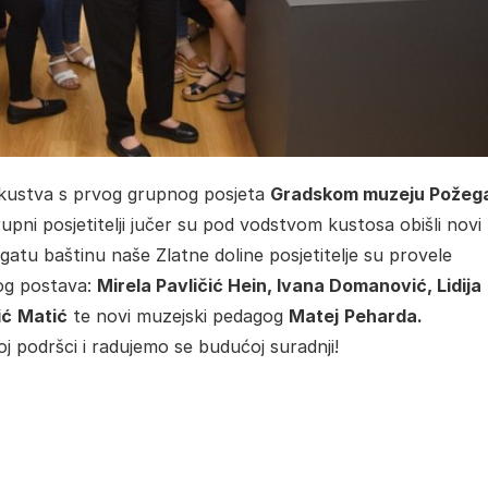
iskustva s prvog grupnog posjeta
Gradskom muzeju Požeg
upni posjetitelji jučer su pod vodstvom kustosa obišli novi
gatu baštinu naše Zlatne doline posjetitelje su provele
nog postava:
Mirela Pavličić Hein, Ivana Domanović, Lidija
ić
Matić
te novi muzejski pedagog
Matej
Peharda.
oj podršci i radujemo se budućoj suradnji!