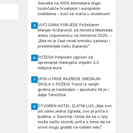
Sesveta na 4100 kilometara dugo
hodočašće hrvatskim i europskim
svetištima – kući se vraća u studenom!
UOČI DANA POBJEDE Požežanin
5
Marijan Križanović od ministra Medveda
dobio Uspomenicu na mimohod 2025. –
„Bila mi je čast nositi kninsku zastavu i
predstavljati našu županiju”
POŽEGA Potpisani ugovori za
6
opremanje hladnjače vrijedni 3,3
milijuna eura
UPISI U PRVE RAZREDE SREDNJIH
7
ŠKOLA U POŽEGI Trend iz ranijih
godina je nastavljen – apsolutni hit je i
dalje Tehnička!
OTVOREN HOTEL ZLATNI LUG „Nije ovo
8
još samo jedna zgrada, ovo je priča o
ljudima, o Slavoniji i tome da se u njoj
može nešto stvoriti, priča o tome da se
snovi mogu graditi na našem selu”