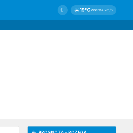
☾
☀
19°C
Vedro
4 km/h
PROGNOZA – POŽEGA