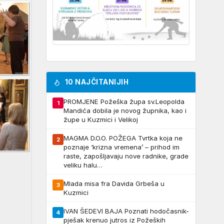
10 NAJČITANIJIH
PROMJENE Požeška župa sv.Leopolda
1
Mandića dobila je novog župnika, kao i
župe u Kuzmici i Velikoj
MAGMA D.O.O. POŽEGA Tvrtka koja ne
2
poznaje ‘krizna vremena’ – prihod im
raste, zapošljavaju nove radnike, grade
veliku halu…
Mlada misa fra Davida Grbeša u
3
Kuzmici
IVAN ŠEDEVI BAJA Poznati hodočasnik-
4
pješak krenuo jutros iz Požeških