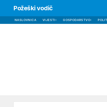
Požeški vodič
NASLOVNICA
VIJESTI
GOSPODARSTVO
POLIT
▾
▾