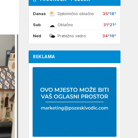
Danas
35°
18°
Djelomično oblačno
☁
Sub
31°
21°
Oblačno
🌤
Ned
34°
19°
Pretežno vedro
REKLAMA