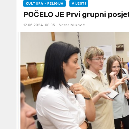
KULTURA - RELIGIJA
VIJESTI
POČELO JE Prvi grupni posj
12.06.2024. 08:05
Vesna Milković