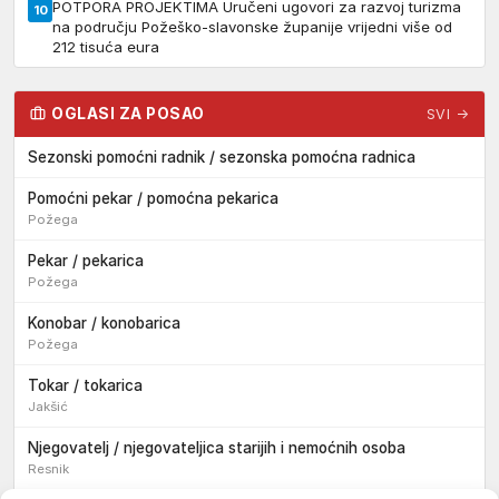
POTPORA PROJEKTIMA Uručeni ugovori za razvoj turizma
10
na području Požeško-slavonske županije vrijedni više od
212 tisuća eura
OGLASI ZA POSAO
SVI →
Sezonski pomoćni radnik / sezonska pomoćna radnica
Pomoćni pekar / pomoćna pekarica
Požega
Pekar / pekarica
Požega
Konobar / konobarica
Požega
Tokar / tokarica
Jakšić
Njegovatelj / njegovateljica starijih i nemoćnih osoba
Resnik