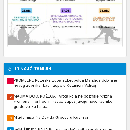
10 NAJČITANIJIH
PROMJENE Požeška župa sv.Leopolda Mandića dobila je
1
novog župnika, kao i župe u Kuzmici i Velikoj
MAGMA D.O.O. POŽEGA Tvrtka koja ne poznaje ‘krizna
2
vremena’ – prihod im raste, zapošljavaju nove radnike,
grade veliku halu…
Mlada misa fra Davida Grbeša u Kuzmici
3
IVAN ŠEDEVI BAJA Poznati hodočasnik-pješak krenuo