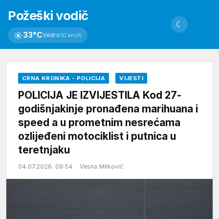
Požeški vodič
☾
☀
33°C
Vedro
10 km/h
CRNA KRONIKA - POLICIJA
VIJESTI
POLICIJA JE IZVIJESTILA Kod 27-
godišnjakinje pronađena marihuana i
speed a u prometnim nesrećama
ozlijeđeni motociklist i putnica u
teretnjaku
04.07.2026. 09:54
Vesna Milković