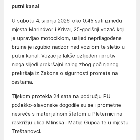
putni kana
l
U subotu 4. srpnja 2026. oko 0.45 sati između
mjesta Marindvor i Krivaj, 25-godišnji vozač koji
je upravljao motociklom, uslijed neprilagođene
brzine je izgubio nadzor nad vozilom te sletio u
putni kanal. Vozač je lakše ozlijeđen i protiv
njega slijedi prekršajni nalog zbog počinjenog
prekršaja iz Zakona o sigurnosti prometa na
cestama.
Tijekom protekla 24 sata na području PU
požeško-slavonske dogodile su se i prometne
nesreće s materijalnom štetom u Pleternici na
raskrižju ulica Mlinska i Matije Gupca te u mjestu
Treštanovci.