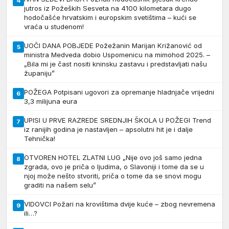
4
jutros iz Požeških Sesveta na 4100 kilometara dugo
hodočašće hrvatskim i europskim svetištima – kući se
vraća u studenom!
UOČI DANA POBJEDE Požežanin Marijan Križanović od
5
ministra Medveda dobio Uspomenicu na mimohod 2025. –
„Bila mi je čast nositi kninsku zastavu i predstavljati našu
županiju”
POŽEGA Potpisani ugovori za opremanje hladnjače vrijedni
6
3,3 milijuna eura
UPISI U PRVE RAZREDE SREDNJIH ŠKOLA U POŽEGI Trend
7
iz ranijih godina je nastavljen – apsolutni hit je i dalje
Tehnička!
OTVOREN HOTEL ZLATNI LUG „Nije ovo još samo jedna
8
zgrada, ovo je priča o ljudima, o Slavoniji i tome da se u
njoj može nešto stvoriti, priča o tome da se snovi mogu
graditi na našem selu”
VIDOVCI Požari na krovištima dvije kuće – zbog nevremena
9
ili…?