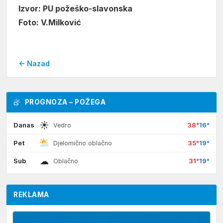
Izvor: PU požeško-slavonska
Foto: V.Milković
← Nazad
PROGNOZA – POŽEGA
☀
Danas
38°
16°
Vedro
Pet
35°
19°
Djelomično oblačno
☁
Sub
31°
19°
Oblačno
REKLAMA