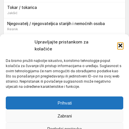
Tokar / tokarica
Jakšić
Njegovatelj / njegovateljica starijih i nemoćnih osoba
Resnik
Konobar / konobarica
Upravljajte pristankom za
Požega
kolačiće
Bravar / bravarica
Da bismo pružili najbolje iskustvo, koristimo tehnologije poput
Jakšić
kolačića za čuvanje i/ili pristup informacijama o uređaju. Suglasnost s
ovim tehnologijama će nam omogućiti da obrađujemo podatke kao
Vozač / vozačica teretnog vozila s poluprikolicom
što su ponašanje pri pregledavanju ili jedinstveni ID-ovi na ovoj web
Požega
stranici. Nepristanak ili povlačenje suglasnosti može negativno
utjecati na određene karakteristike i funkcije.
Pomoćnik/ica u nastavi
Prihvati
Zabrani
Uvjeti korištenja
Impressum
Politika kolačića (EU)
Pogledaj postavke