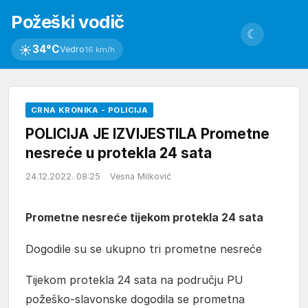
Požeški vodič
☾
☀
34°C
Vedro
16 km/h
CRNA KRONIKA - POLICIJA
POLICIJA JE IZVIJESTILA Prometne
nesreće u protekla 24 sata
24.12.2022. 08:25
Vesna Milković
Prometne nesreće tijekom protekla 24 sata
Dogodile su se ukupno tri prometne nesreće
Tijekom protekla 24 sata na području PU
požeško-slavonske dogodila se prometna