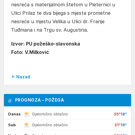
nesreća s materijalnom štetom u Pleternici u
Ulici Prilaz te dva bijega s mjesta prometne
nesreće u mjestu Velika u Ulici dr. Franje
Tuđmana i na Trgu sv. Augustina.
Izvor: PU požeško-slavonska
Foto: V.Milković
← Nazad
PROGNOZA – POŽEGA
Danas
35°
18°
Djelomično oblačno
Sub
31°
19°
Djelomično oblačno