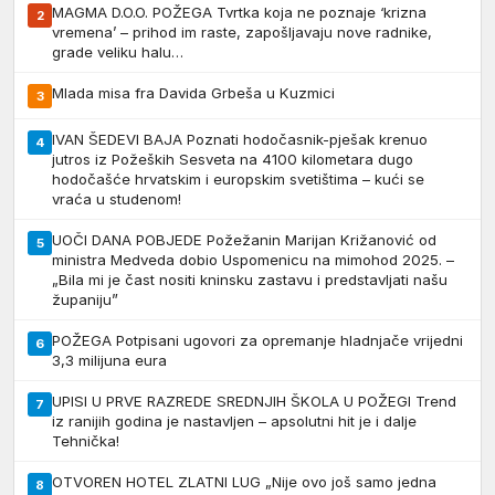
MAGMA D.O.O. POŽEGA Tvrtka koja ne poznaje ‘krizna
2
vremena’ – prihod im raste, zapošljavaju nove radnike,
grade veliku halu…
Mlada misa fra Davida Grbeša u Kuzmici
3
IVAN ŠEDEVI BAJA Poznati hodočasnik-pješak krenuo
4
jutros iz Požeških Sesveta na 4100 kilometara dugo
hodočašće hrvatskim i europskim svetištima – kući se
vraća u studenom!
UOČI DANA POBJEDE Požežanin Marijan Križanović od
5
ministra Medveda dobio Uspomenicu na mimohod 2025. –
„Bila mi je čast nositi kninsku zastavu i predstavljati našu
županiju”
POŽEGA Potpisani ugovori za opremanje hladnjače vrijedni
6
3,3 milijuna eura
UPISI U PRVE RAZREDE SREDNJIH ŠKOLA U POŽEGI Trend
7
iz ranijih godina je nastavljen – apsolutni hit je i dalje
Tehnička!
OTVOREN HOTEL ZLATNI LUG „Nije ovo još samo jedna
8