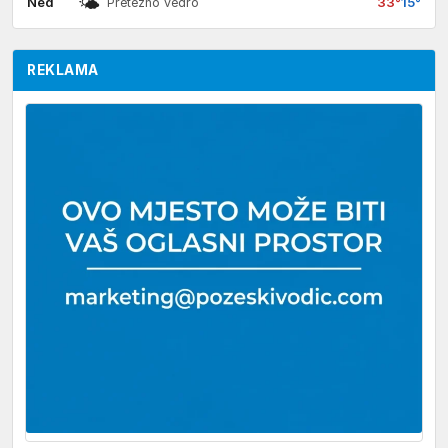
🌤
Ned
33°
15°
Pretežno vedro
REKLAMA