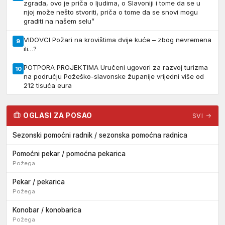
zgrada, ovo je priča o ljudima, o Slavoniji i tome da se u
njoj može nešto stvoriti, priča o tome da se snovi mogu
graditi na našem selu”
VIDOVCI Požari na krovištima dvije kuće – zbog nevremena
9
ili…?
POTPORA PROJEKTIMA Uručeni ugovori za razvoj turizma
10
na području Požeško-slavonske županije vrijedni više od
212 tisuća eura
OGLASI ZA POSAO
SVI →
Sezonski pomoćni radnik / sezonska pomoćna radnica
Pomoćni pekar / pomoćna pekarica
Požega
Pekar / pekarica
Požega
Konobar / konobarica
Požega