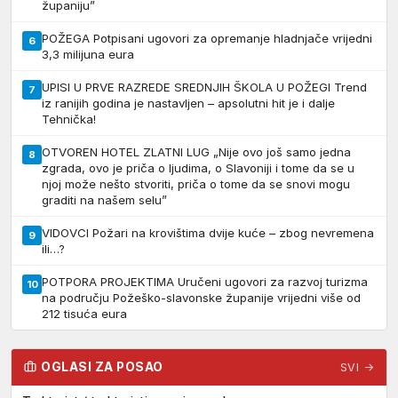
županiju”
POŽEGA Potpisani ugovori za opremanje hladnjače vrijedni
6
3,3 milijuna eura
UPISI U PRVE RAZREDE SREDNJIH ŠKOLA U POŽEGI Trend
7
iz ranijih godina je nastavljen – apsolutni hit je i dalje
Tehnička!
OTVOREN HOTEL ZLATNI LUG „Nije ovo još samo jedna
8
zgrada, ovo je priča o ljudima, o Slavoniji i tome da se u
njoj može nešto stvoriti, priča o tome da se snovi mogu
graditi na našem selu”
VIDOVCI Požari na krovištima dvije kuće – zbog nevremena
9
ili…?
POTPORA PROJEKTIMA Uručeni ugovori za razvoj turizma
10
na području Požeško-slavonske županije vrijedni više od
212 tisuća eura
OGLASI ZA POSAO
SVI →