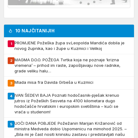
10 NAJČITANIJIH
PROMJENE Požeška župa sv.Leopolda Mandića dobila je
1
novog župnika, kao i župe u Kuzmici i Velikoj
MAGMA D.O.O. POŽEGA Tvrtka koja ne poznaje ‘krizna
2
vremena’ – prihod im raste, zapošljavaju nove radnike,
grade veliku halu…
Mlada misa fra Davida Grbeša u Kuzmici
3
IVAN ŠEDEVI BAJA Poznati hodočasnik-pješak krenuo
4
jutros iz Požeških Sesveta na 4100 kilometara dugo
hodočašće hrvatskim i europskim svetištima – kući se
vraća u studenom!
UOČI DANA POBJEDE Požežanin Marijan Križanović od
5
ministra Medveda dobio Uspomenicu na mimohod 2025. –
„Bila mi je čast nositi kninsku zastavu i predstavljati našu