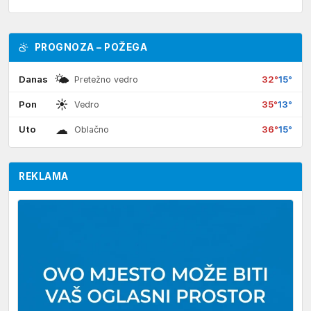
PROGNOZA – POŽEGA
🌤
Danas
32°
15°
Pretežno vedro
☀
Pon
35°
13°
Vedro
☁
Uto
36°
15°
Oblačno
REKLAMA