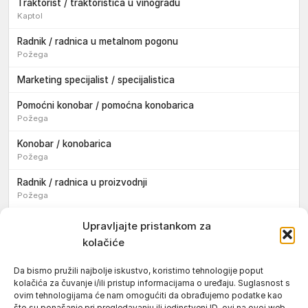
Traktorist / traktoristica u vinogradu
Kaptol
Radnik / radnica u metalnom pogonu
Požega
Marketing specijalist / specijalistica
Pomoćni konobar / pomoćna konobarica
Požega
Konobar / konobarica
Požega
Radnik / radnica u proizvodnji
Požega
Sezonski pomoćni radnik / sezonska pomoćna radnica
Upravljajte pristankom za
kolačiće
Pomoćni pekar / pomoćna pekarica
Požega
Da bismo pružili najbolje iskustvo, koristimo tehnologije poput
kolačića za čuvanje i/ili pristup informacijama o uređaju. Suglasnost s
Pekar / pekarica
ovim tehnologijama će nam omogućiti da obrađujemo podatke kao
Požega
što su ponašanje pri pregledavanju ili jedinstveni ID-ovi na ovoj web