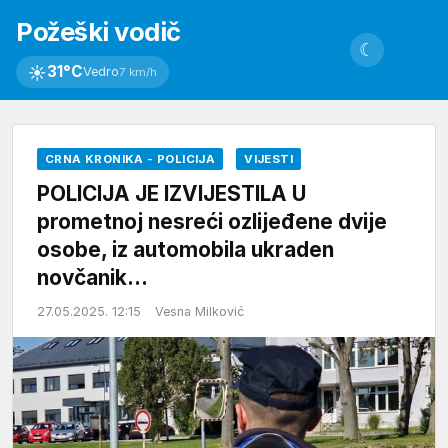
Požeški vodič
☾
☀
31°C
Vedro
7 km/h
CRNA KRONIKA - POLICIJA
VIJESTI
POLICIJA JE IZVIJESTILA U
prometnoj nesreći ozlijeđene dvije
osobe, iz automobila ukraden
novčanik…
27.05.2025. 12:15
Vesna Milković