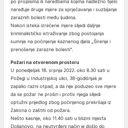
po propisima ili naredbama kojima nadležno tijelo
naređuje druge mjere za sprječavanje i suzbijanje
zaraznih bolesti među ljudima.
Nakon isteka izrečene mjere slijedi daljnje
kriminalističko istraživanje zbog postojanja
sumnje na počinjenje kaznenog djela „Širenje i
prenošenje zarazne bolesti“.
Požari na otvorenom prostoru
U ponedjeljak 18. srpnja 2022. oko 8.30 sati u
Požegi u Industrijskoj ulici, 38-godišnjak je
zapalio razni otpad, a da nije poduzeo sve mjere
da se požar ne proširi i protiv njega slijedi
optužni prijedlog zbog počinjenog prekršaja iz
Zakona o zaštiti od požara.
Nešto kasnije, oko 11.40 sati u blizini mjesta
Doljanovci, na neutvrđeni način je došlo do