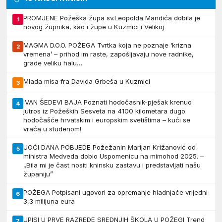
PROMJENE Požeška župa sv.Leopolda Mandića dobila je
1
novog župnika, kao i župe u Kuzmici i Velikoj
MAGMA D.O.O. POŽEGA Tvrtka koja ne poznaje ‘krizna
2
vremena’ – prihod im raste, zapošljavaju nove radnike,
grade veliku halu…
Mlada misa fra Davida Grbeša u Kuzmici
3
IVAN ŠEDEVI BAJA Poznati hodočasnik-pješak krenuo
4
jutros iz Požeških Sesveta na 4100 kilometara dugo
hodočašće hrvatskim i europskim svetištima – kući se
vraća u studenom!
UOČI DANA POBJEDE Požežanin Marijan Križanović od
5
ministra Medveda dobio Uspomenicu na mimohod 2025. –
„Bila mi je čast nositi kninsku zastavu i predstavljati našu
županiju”
POŽEGA Potpisani ugovori za opremanje hladnjače vrijedni
6
3,3 milijuna eura
UPISI U PRVE RAZREDE SREDNJIH ŠKOLA U POŽEGI Trend
7