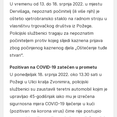
U vremenu od 13. do 18. srpnja 2022. u mjestu
Dervišaga, nepoznati počinitelj (ili više njih) je
oštetio vjetrobransko staklo na radnom stroju u
vlasništvu trgovačkog društva iz Požege.
Policijski službenici tragaju za nepoznatim
počiniteljem protiv kojeg slijedi kaznena prijava
zbog počinjenog kaznenog djela „Oštećenje tuđe
stvari“.
Pozitivan na COVID-19 zatečen u prometu
U ponedjeljak 18. srpnja 2022. oko 13.30 sati u
Požegi u Ulici kralja Zvonimira, policijski
službenici su zaustavili teretni automobil kojim je
upravljao 45-godišnjak iako mu je izrečena
sigurnosna mjera COVID-19 liječenje u kući
(pozitivan na korona virus) čime nije postupio