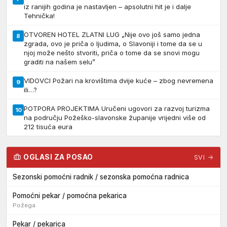
iz ranijih godina je nastavljen – apsolutni hit je i dalje
Tehnička!
OTVOREN HOTEL ZLATNI LUG „Nije ovo još samo jedna
8
zgrada, ovo je priča o ljudima, o Slavoniji i tome da se u
njoj može nešto stvoriti, priča o tome da se snovi mogu
graditi na našem selu”
VIDOVCI Požari na krovištima dvije kuće – zbog nevremena
9
ili…?
POTPORA PROJEKTIMA Uručeni ugovori za razvoj turizma
10
na području Požeško-slavonske županije vrijedni više od
212 tisuća eura
OGLASI ZA POSAO
SVI →
Sezonski pomoćni radnik / sezonska pomoćna radnica
Pomoćni pekar / pomoćna pekarica
Požega
Pekar / pekarica