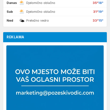
Danas
35°
18°
Djelomično oblačno
Sub
31°
19°
Djelomično oblačno
🌤
Ned
33°
15°
Pretežno vedro
REKLAMA