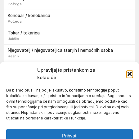
Požega
Konobar / konobarica
Požega
Tokar / tokarica
Jakšić
Njegovatelj / njegovateljica starijih i nemoćnih osoba
Resnik
Konobar / konobarica
Upravljajte pristankom za
Požega
kolačiće
Bravar / bravarica
Da bismo pružili najbolje iskustvo, koristimo tehnologije poput
Jakšić
kolačića za čuvanje i/ili pristup informacijama o uređaju. Suglasnost s
ovim tehnologijama će nam omogućiti da obrađujemo podatke kao
Vozač / vozačica teretnog vozila s poluprikolicom
što su ponašanje pri pregledavanju ili jedinstveni ID-ovi na ovoj web
Požega
stranici. Nepristanak ili povlačenje suglasnosti može negativno
utjecati na određene karakteristike i funkcije.
Pomoćnik/ica u nastavi
Prihvati