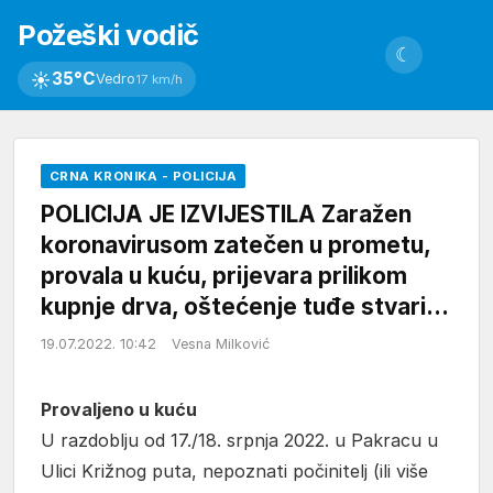
Požeški vodič
☾
☀
35°C
Vedro
17 km/h
CRNA KRONIKA - POLICIJA
POLICIJA JE IZVIJESTILA Zaražen
koronavirusom zatečen u prometu,
provala u kuću, prijevara prilikom
kupnje drva, oštećenje tuđe stvari…
19.07.2022. 10:42
Vesna Milković
Provaljeno u kuću
U razdoblju od 17./18. srpnja 2022. u Pakracu u
Ulici Križnog puta, nepoznati počinitelj (ili više