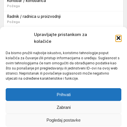
Konobar / konobarica
Požega
Radnik / radnica u proizvodnji
Požega
Sezonski pomoćni radnik / sezonska pomoćna radnica
Upravljajte pristankom za
kolačiće
Pomoćni pekar / pomoćna pekarica
Požega
Da bismo pružili najbolje iskustvo, koristimo tehnologije poput
kolačića za čuvanje i/ili pristup informacijama o uređaju. Suglasnost s
Pekar / pekarica
ovim tehnologijama će nam omogućiti da obrađujemo podatke kao
Požega
što su ponašanje pri pregledavanju ili jedinstveni ID-ovi na ovoj web
stranici. Nepristanak ili povlačenje suglasnosti može negativno
Konobar / konobarica
utjecati na određene karakteristike i funkcije.
Požega
Prihvati
Zabrani
Uvjeti korištenja
Impressum
Politika kolačića (EU)
Pogledaj postavke
Pravila privatnosti