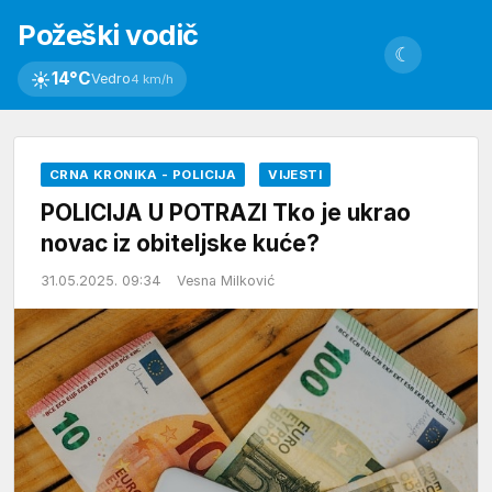
Požeški vodič
☾
☀
14°C
Vedro
4 km/h
CRNA KRONIKA - POLICIJA
VIJESTI
POLICIJA U POTRAZI Tko je ukrao
novac iz obiteljske kuće?
31.05.2025. 09:34
Vesna Milković