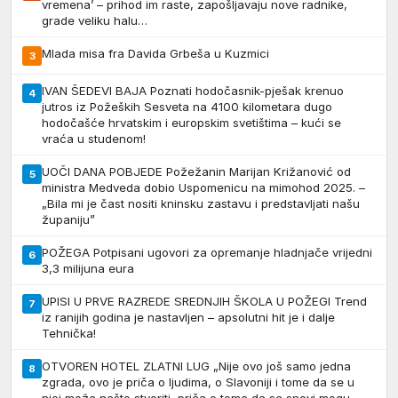
vremena’ – prihod im raste, zapošljavaju nove radnike,
grade veliku halu…
Mlada misa fra Davida Grbeša u Kuzmici
3
IVAN ŠEDEVI BAJA Poznati hodočasnik-pješak krenuo
4
jutros iz Požeških Sesveta na 4100 kilometara dugo
hodočašće hrvatskim i europskim svetištima – kući se
vraća u studenom!
UOČI DANA POBJEDE Požežanin Marijan Križanović od
5
ministra Medveda dobio Uspomenicu na mimohod 2025. –
„Bila mi je čast nositi kninsku zastavu i predstavljati našu
županiju”
POŽEGA Potpisani ugovori za opremanje hladnjače vrijedni
6
3,3 milijuna eura
UPISI U PRVE RAZREDE SREDNJIH ŠKOLA U POŽEGI Trend
7
iz ranijih godina je nastavljen – apsolutni hit je i dalje
Tehnička!
OTVOREN HOTEL ZLATNI LUG „Nije ovo još samo jedna
8
zgrada, ovo je priča o ljudima, o Slavoniji i tome da se u
njoj može nešto stvoriti, priča o tome da se snovi mogu