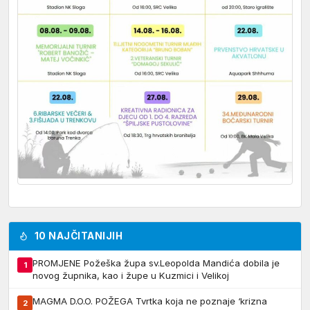
10 NAJČITANIJIH
PROMJENE Požeška župa sv.Leopolda Mandića dobila je
1
novog župnika, kao i župe u Kuzmici i Velikoj
MAGMA D.O.O. POŽEGA Tvrtka koja ne poznaje ‘krizna
2