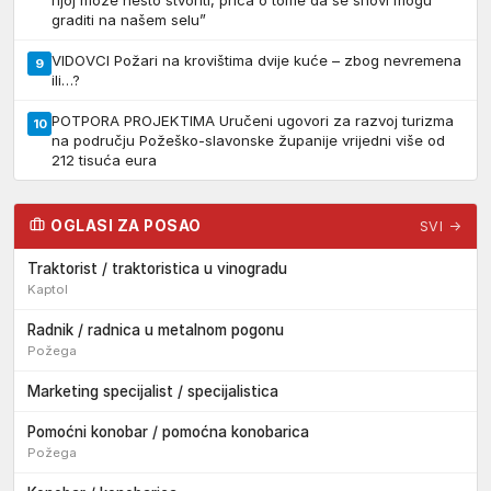
graditi na našem selu”
VIDOVCI Požari na krovištima dvije kuće – zbog nevremena
9
ili…?
POTPORA PROJEKTIMA Uručeni ugovori za razvoj turizma
10
na području Požeško-slavonske županije vrijedni više od
212 tisuća eura
OGLASI ZA POSAO
SVI →
Traktorist / traktoristica u vinogradu
Kaptol
Radnik / radnica u metalnom pogonu
Požega
Marketing specijalist / specijalistica
Pomoćni konobar / pomoćna konobarica
Požega