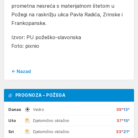
prometna nesreća s materijalnom štetom u
Požegi na raskrižju ulica Pavla Radića, Zrinske i
Frankopanske.
Izvor: PU požeško-slavonska
Foto: pixnio
← Nazad
PROGNOZA – POŽEGA
☀
Danas
35°
13°
Vedro
Uto
37°
15°
Djelomično oblačno
Sri
33°
21°
Djelomično oblačno