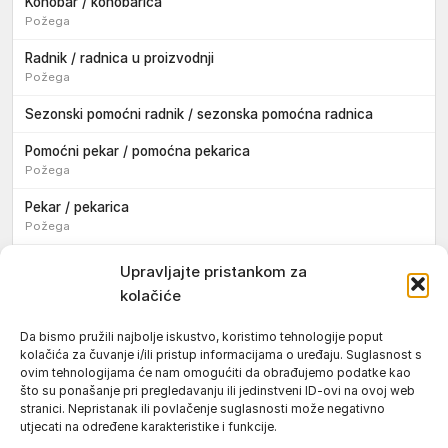
Konobar / konobarica
Požega
Radnik / radnica u proizvodnji
Požega
Sezonski pomoćni radnik / sezonska pomoćna radnica
Pomoćni pekar / pomoćna pekarica
Požega
Pekar / pekarica
Požega
Konobar / konobarica
Upravljajte pristankom za
Požega
kolačiće
Velika
Da bismo pružili najbolje iskustvo, koristimo tehnologije poput
kolačića za čuvanje i/ili pristup informacijama o uređaju. Suglasnost s
Tokar / tokarica
ovim tehnologijama će nam omogućiti da obrađujemo podatke kao
Jakšić
što su ponašanje pri pregledavanju ili jedinstveni ID-ovi na ovoj web
stranici. Nepristanak ili povlačenje suglasnosti može negativno
Njegovatelj / njegovateljica starijih i nemoćnih osoba
utjecati na određene karakteristike i funkcije.
Resnik