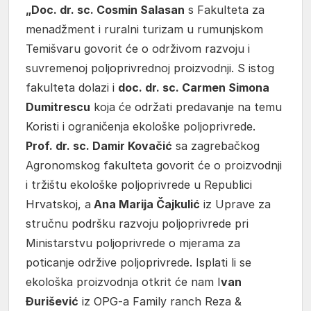
„Doc. dr. sc. Cosmin Salasan
s Fakulteta za
menadžment i ruralni turizam u rumunjskom
Temišvaru govorit će o održivom razvoju i
suvremenoj poljoprivrednoj proizvodnji. S istog
fakulteta dolazi i
doc. dr. sc. Carmen Simona
Dumitrescu
koja će održati predavanje na temu
Koristi i ograničenja ekološke poljoprivrede.
Prof. dr. sc. Damir Kovačić
sa zagrebačkog
Agronomskog fakulteta govorit će o proizvodnji
i tržištu ekološke poljoprivrede u Republici
Hrvatskoj, a
Ana Marija Čajkulić
iz Uprave za
stručnu podršku razvoju poljoprivrede pri
Ministarstvu poljoprivrede o mjerama za
poticanje održive poljoprivrede. Isplati li se
ekološka proizvodnja otkrit će nam I
van
Đurišević
iz OPG-a Family ranch Reza &