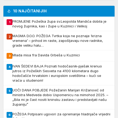
10 NAJČITANIJIH
PROMJENE Požeška župa sv.Leopolda Mandića dobila je
1
novog župnika, kao i župe u Kuzmici i Velikoj
MAGMA D.O.O. POŽEGA Tvrtka koja ne poznaje ‘krizna
2
vremena’ – prihod im raste, zapošljavaju nove radnike,
grade veliku halu…
Mlada misa fra Davida Grbeša u Kuzmici
3
IVAN ŠEDEVI BAJA Poznati hodočasnik-pješak krenuo
4
jutros iz Požeških Sesveta na 4100 kilometara dugo
hodočašće hrvatskim i europskim svetištima – kući se
vraća u studenom!
UOČI DANA POBJEDE Požežanin Marijan Križanović od
5
ministra Medveda dobio Uspomenicu na mimohod 2025. –
„Bila mi je čast nositi kninsku zastavu i predstavljati našu
županiju”
POŽEGA Potpisani ugovori za opremanje hladnjače vrijedni
6