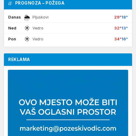
PROGNOZA – POŽEGA
🌦
Danas
29°
18°
Pljuskovi
☀
Ned
32°
13°
Vedro
☀
Pon
34°
16°
Vedro
REKLAMA