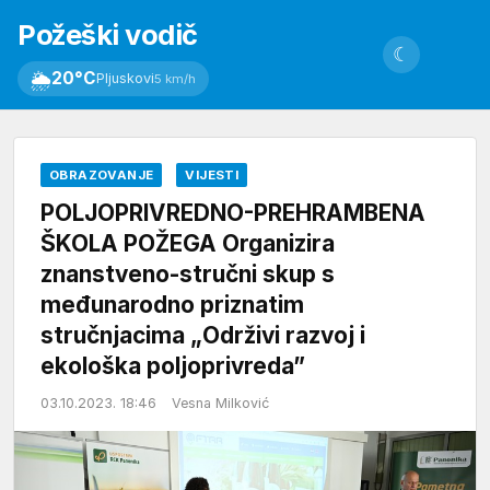
Požeški vodič
☾
🌦
20°C
Pljuskovi
5 km/h
OBRAZOVANJE
VIJESTI
POLJOPRIVREDNO-PREHRAMBENA
ŠKOLA POŽEGA Organizira
znanstveno-stručni skup s
međunarodno priznatim
stručnjacima „Održivi razvoj i
ekološka poljoprivreda”
03.10.2023. 18:46
Vesna Milković