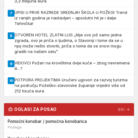
3,3 milijuna eura
UPISI U PRVE RAZREDE SREDNJIH ŠKOLA U POŽEGI Trend
7
iz ranijih godina je nastavljen – apsolutni hit je i dalje
Tehnička!
OTVOREN HOTEL ZLATNI LUG „Nije ovo još samo jedna
8
zgrada, ovo je priča o ljudima, o Slavoniji i tome da se u
njoj može nešto stvoriti, priča o tome da se snovi mogu
graditi na našem selu”
VIDOVCI Požari na krovištima dvije kuće – zbog nevremena
9
ili…?
POTPORA PROJEKTIMA Uručeni ugovori za razvoj turizma
10
na području Požeško-slavonske županije vrijedni više od
212 tisuća eura
OGLASI ZA POSAO
SVI →
Pomoćni konobar / pomoćna konobarica
Požega