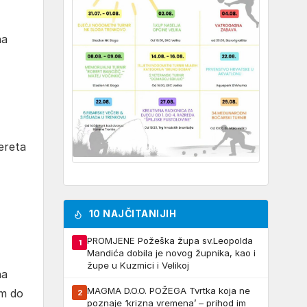
na
ereta
10 NAJČITANIJIH
PROMJENE Požeška župa sv.Leopolda
1
Mandića dobila je novog župnika, kao i
župe u Kuzmici i Velikoj
na
MAGMA D.O.O. POŽEGA Tvrtka koja ne
om do
2
poznaje ‘krizna vremena’ – prihod im