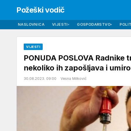
Požeški vodič
NASLOVNICA
VIJESTI
GOSPODARSTVO
POLIT
▾
▾
VIJESTI
PONUDA POSLOVA Radnike traži
nekoliko ih zapošljava i umiro
30.08.2023. 09:00
Vesna Milković