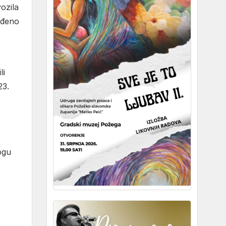
ozila
eđeno
li
23.
ogu