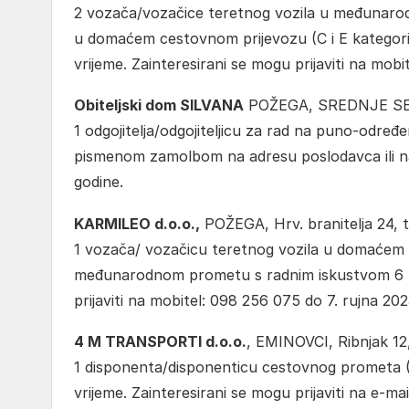
2 vozača/vozačice teretnog vozila u međunarod
u domaćem cestovnom prijevozu (C i E kategori
vrijeme. Zainteresirani se mogu prijaviti na mobi
Obiteljski dom SILVANA
POŽEGA, SREDNJE SELO
1 odgojitelja/odgojiteljicu za rad na puno-određ
pismenom zamolbom na adresu poslodavca ili n
godine.
KARMILEO d.o.o.,
POŽEGA, Hrv. branitelja 24, t
1 vozača/ vozačicu teretnog vozila u domaćem 
međunarodnom prometu s radnim iskustvom 6 mj
prijaviti na mobitel: 098 256 075 do 7. rujna 202
4 M TRANSPORTI d.o.o.
, EMINOVCI, Ribnjak 12,
1 disponenta/disponenticu cestovnog prometa 
vrijeme. Zainteresirani se mogu prijaviti na e-ma