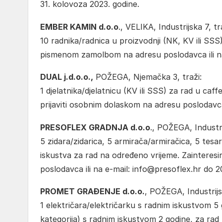
31. kolovoza 2023. godine.
EMBER KAMIN d.o.o
., VELIKA, Industrijska 7, tr
10 radnika/radnica u proizvodnji (NK, KV ili SSS
pismenom zamolbom na adresu poslodavca ili na
DUAL j.d.o.o.,
POŽEGA, Njemačka 3, traži:
1 djelatnika/djelatnicu (KV ili SSS) za rad u c
prijaviti osobnim dolaskom na adresu poslodavca
PRESOFLEX GRADNJA d.o.o
., POŽEGA, Industri
5 zidara/zidarica, 5 armirača/armiračica, 5 tes
iskustva za rad na određeno vrijeme. Zainteres
poslodavca ili na e-mail: info@presoflex.hr do 2
PROMET GRAĐENJE d.o.o.
, POŽEGA, Industrijs
1 električara/električarku s radnim iskustvom 5 
kategorija) s radnim iskustvom 2 godine, za rad