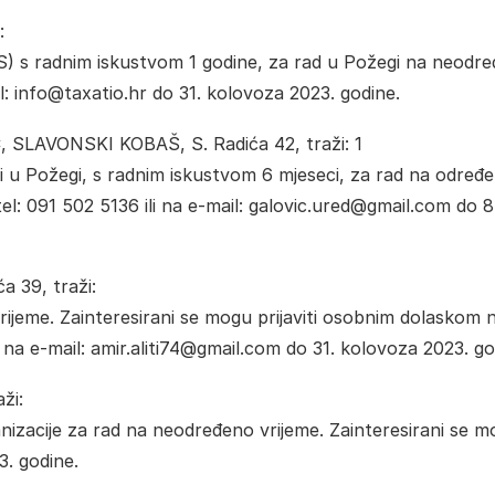
:
S) s radnim iskustvom 1 godine, za rad u Požegi na neodr
il: info@taxatio.hr do 31. kolovoza 2023. godine.
Ć
, SLAVONSKI KOBAŠ, S. Radića 42, traži: 1
i u Požegi, s radnim iskustvom 6 mjeseci, za rad na određ
tel: 091 502 5136 ili na e-mail: galovic.ured@gmail.com do 8
 39, traži:
jeme. Zainteresirani se mogu prijaviti osobnim dolaskom 
 na e-mail: amir.aliti74@gmail.com do 31. kolovoza 2023. go
ži:
izacije za rad na neodređeno vrijeme. Zainteresirani se 
3. godine.