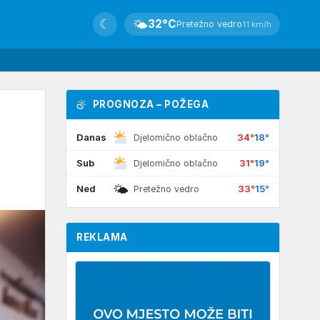
☾
🌤
32°C
Pretežno vedro
11 km/h
PROGNOZA – POŽEGA
Danas
34°
18°
Djelomično oblačno
Sub
31°
19°
Djelomično oblačno
🌤
Ned
33°
15°
Pretežno vedro
REKLAMA