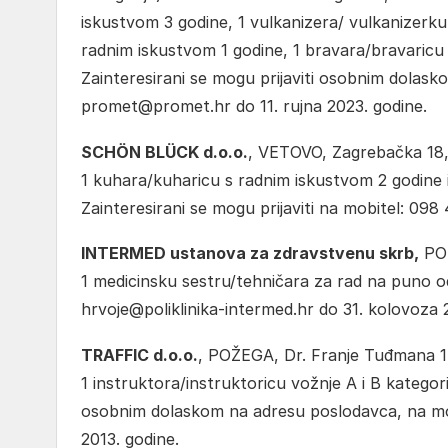
iskustvom 3 godine, 1 vulkanizera/ vulkanizerku
radnim iskustvom 1 godine, 1 bravara/bravaricu
Zainteresirani se mogu prijaviti osobnim dolask
promet@promet.hr do 11. rujna 2023. godine.
SCHÖN BLÜCK d.o.o.
, VETOVO, Zagrebačka 18, 
1 kuhara/kuharicu s radnim iskustvom 2 godine
Zainteresirani se mogu prijaviti na mobitel: 098
INTERMED ustanova za zdravstvenu skrb,
POŽ
1 medicinsku sestru/tehničara za rad na puno od
hrvoje@poliklinika-intermed.hr do 31. kolovoza 
TRAFFIC d.o.o.
, POŽEGA, Dr. Franje Tuđmana 14
1 instruktora/instruktoricu vožnje A i B kategori
osobnim dolaskom na adresu poslodavca, na mobit
2013. godine.