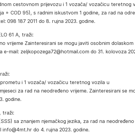
nom cestovnom prijevozu i 1 vozača/ vozačicu teretnog v
ja + COD 95), s radnim iskustvom 1 godine, za rad na odr
tel: 098 187 2011 do 8. rujna 2023. godine.
 61 A, traži:
eno vrijeme Zainteresirani se mogu javiti osobnim dolaskom i
a e-mail: zeljkopozega72@hotmail.com do 31. kolovoza 20
raži:
prometu i 1 vozača/ vozačicu teretnog vozila u
eseci za rad na neodređeno vrijeme. Zainteresirani se m
3. godine.
 traži:
(SSS) sa znanjem njemačkog jezika, za rad na neodređeno
il info@4mt.hr do 4. rujna 2023. godine.