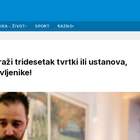
IKA - ŽIVOT
SPORT
RAZNO
▾
▾
 tridesetak tvrtki ili ustanova,
vljenike!