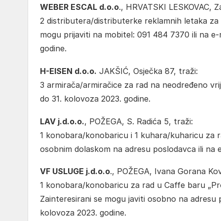
WEBER ESCAL d.o.o
., HRVATSKI LESKOVAC, Zas
2 distributera/distributerke reklamnih letaka z
mogu prijaviti na mobitel: 091 484 7370 ili na 
godine.
H-EISEN d.o.o.
JAKŠIĆ, Osječka 87, traži:
3 armirača/armiračice za rad na neodređeno vrij
do 31. kolovoza 2023. godine.
LAV j.d.o.o.
, POŽEGA, S. Radića 5, traži:
1 konobara/konobaricu i 1 kuhara/kuharicu za ra
osobnim dolaskom na adresu poslodavca ili na e-
VF USLUGE j.d.o.o
., POŽEGA, Ivana Gorana Kova
1 konobara/konobaricu za rad u Caffe baru „Pr
Zainteresirani se mogu javiti osobno na adresu 
kolovoza 2023. godine.