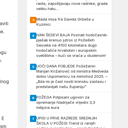
raste, zapošljavaju nove radnike, grade
veliku halu…
Mlada misa fra Davida Grbeša u
3
viti
Kuzmici
e.
IVAN ŠEDEVI BAJA Poznati hodočasnik-
4
pješak krenuo jutros iz Požeških
Sesveta na 4100 kilometara dugo
hodočašće hrvatskim i europskim
ogu
svetištima – kući se vraća u studenom!
.
UOČI DANA POBJEDE Požežanin
5
Marijan Križanović od ministra Medveda
dobio Uspomenicu na mimohod 2025. –
adnog
„Bila mi je čast nositi kninsku zastavu i
predstavljati našu županiju”
POŽEGA Potpisani ugovori za
6
opremanje hladnjače vrijedni 3,3
milijuna eura
 E
UPISI U PRVE RAZREDE SREDNJIH
7
ŠKOLA U POŽEGI Trend iz ranijih
nim