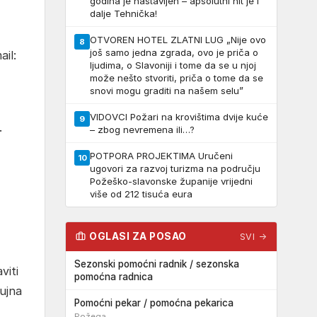
godina je nastavljen – apsolutni hit je i
dalje Tehnička!
OTVOREN HOTEL ZLATNI LUG „Nije ovo
8
još samo jedna zgrada, ovo je priča o
il:
ljudima, o Slavoniji i tome da se u njoj
može nešto stvoriti, priča o tome da se
snovi mogu graditi na našem selu”
VIDOVCI Požari na krovištima dvije kuće
9
.
– zbog nevremena ili…?
POTPORA PROJEKTIMA Uručeni
10
ugovori za razvoj turizma na području
Požeško-slavonske županije vrijedni
više od 212 tisuća eura
OGLASI ZA POSAO
SVI →
Sezonski pomoćni radnik / sezonska
viti
pomoćna radnica
rujna
Pomoćni pekar / pomoćna pekarica
Požega