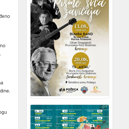
eđeno
eno
.
na
dine.
mogu