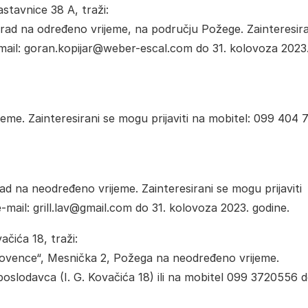
tavnice 38 A, traži:
a rad na određeno vrijeme, na području Požege. Zainteresira
e-mail: goran.kopijar@weber-escal.com do 31. kolovoza 2023
eme. Zainteresirani se mogu prijaviti na mobitel: 099 404 
d na neodređeno vrijeme. Zainteresirani se mogu prijaviti
mail: grill.lav@gmail.com do 31. kolovoza 2023. godine.
čića 18, traži:
ovence“, Mesnička 2, Požega na neodređeno vrijeme.
poslodavca (I. G. Kovačića 18) ili na mobitel 099 3720556 d