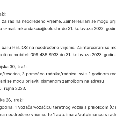
aži:
) za rad na neodređeno vrijeme. Zainteresirani se mogu prija
 e-mail: mkundakcic@color.hr do 31. kolovoza 2023. godin
affe baru HELIOS na neodređeno vrijeme. Zainteresirani se m
 ili na mobitel: 099 486 8933 do 31. kolovoza 2023. godine
jska 30, traži:
ara/tesarica, 3 pomoćna radnika/radnice, svi s 1 godinom r
irani se mogu prijaviti pismenom zamolbom na adresu
0. rujna 2023.
ka 28, traži:
godina, 1 vozača/vozačicu teretnog vozila s prikolicom (C i
 na neodređeno vrijeme, te 1 autolimara/autolimaricu s rad