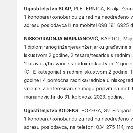
Ugostiteljstvo SLAP,
PLETERNICA, Kralja Zvonim
1 konobara/konobaricu za rad na neodređeno vri
adresu poslodavca ili na mobitel 098 181 6925 d
NISKOGRADNJA MARIJANOVIĆ
, KAPTOL, Majst
1 diplomiranog inženjera/inženjerku građevine s 
iskustvom 2 godine, 2 tesara/tesarice s radnim 
2 bravara/bravarice s radnim iskustvom 2 godin
(C i E kategorija) s radnim iskustvom 2 godine,
godine i 4 pomoćna radnika/radnice u niskograd
vrijeme. Zainteresirani se mogu prijaviti na mob
marijanovic.hr do 31. kolovoza 2023. godine.
Ugostiteljstvo KODEKS,
POŽEGA, Sv. Florijana 4
1 konobara/konobaricu za rad na neodređeno vri
adresu poslodavca, na telefon: 034 275 114, mo