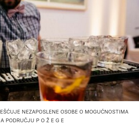
VJEŠĆUJE NEZAPOSLENE OSOBE O MOGUĆNOSTIMA
A PODRUČJU P O Ž E G E