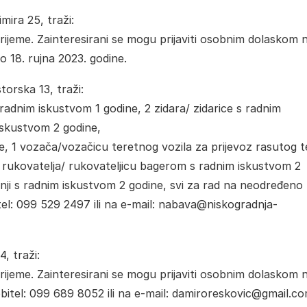
ira 25, traži:
jeme. Zainteresirani se mogu prijaviti osobnim dolaskom 
o 18. rujna 2023. godine.
orska 13, traži:
radnim iskustvom 1 godine, 2 zidara/ zidarice s radnim
iskustvom 2 godine,
e, 1 vozača/vozačicu teretnog vozila za prijevoz rasutog t
 1 rukovatelja/ rukovateljicu bagerom s radnim iskustvom 2
nji s radnim iskustvom 2 godine, svi za rad na neodređeno
itel: 099 529 2497 ili na e-mail: nabava@niskogradnja-
, traži:
jeme. Zainteresirani se mogu prijaviti osobnim dolaskom 
bitel: 099 689 8052 ili na e-mail: damiroreskovic@gmail.c