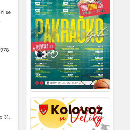
ni se
.
7978
o 31.