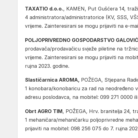
TAXATIO d.o.o.
, KAMEN, Put Gušćera 14, traži
4 administratora/administratorice (KV, SSS, VŠ
vrijeme. Zainteresirani se mogu prijaviti na e-ma
POLJOPRIVREDNO GOSPODARSTVO GALOVI
prodavača/prodavačicu svježe piletine na tržnic
vrijeme. Zainteresirani se mogu prijaviti na mobi
rujna 2023. godine.
Slastičarnica AROMA,
POŽEGA, Stjepana Radića
1 konobara/konobaricu za rad na neodređeno vri
adresu poslodavca, na mobitel: 099 271 0000 ili
Obrt AGRO TIM
, POŽEGA, Hrv. branitelja 24, tra
1 mehaničara/mehaničarku poljoprivredne mehan
prijaviti na mobitel: 098 256 075 do 7. rujna 202