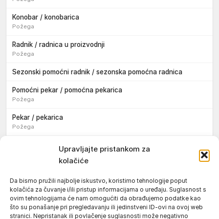
Konobar / konobarica
Požega
Radnik / radnica u proizvodnji
Požega
Sezonski pomoćni radnik / sezonska pomoćna radnica
Pomoćni pekar / pomoćna pekarica
Požega
Pekar / pekarica
Požega
Konobar / konobarica
Upravljajte pristankom za
Požega
kolačiće
Velika
Da bismo pružili najbolje iskustvo, koristimo tehnologije poput
kolačića za čuvanje i/ili pristup informacijama o uređaju. Suglasnost s
Tokar / tokarica
ovim tehnologijama će nam omogućiti da obrađujemo podatke kao
Jakšić
što su ponašanje pri pregledavanju ili jedinstveni ID-ovi na ovoj web
stranici. Nepristanak ili povlačenje suglasnosti može negativno
Njegovatelj / njegovateljica starijih i nemoćnih osoba