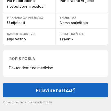
Na neodređeno;
Puno radno vrijeme
novootvoreni poslovi
NAKNADA ZA PRIJEVOZ
SMJEŠTAJ
U cijelosti
Nema smještaja
RADNO ISKUSTVO
BROJ TRAŽENIH
Nije važno
1 radnik
OPIS POSLA
Doktor dentalne medicine
Prijavi se na HZZ
Oglas preuzet s
burzarada.hzz.hr