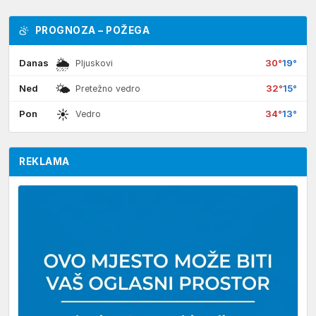
PROGNOZA – POŽEGA
🌦
Danas
30°
19°
Pljuskovi
🌤
Ned
32°
15°
Pretežno vedro
☀
Pon
34°
13°
Vedro
REKLAMA