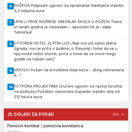
POŽEGA Potpisani ugovori za opremanje hladnjače vrijedni
6
3,3 milijuna eura
UPISI U PRVE RAZREDE SREDNJIH ŠKOLA U POŽEGI Trend
7
iz ranijih godina je nastavljen – apsolutni hit je i dalje
Tehnička!
OTVOREN HOTEL ZLATNI LUG „Nije ovo još samo jedna
8
zgrada, ovo je priča o ljudima, o Slavoniji i tome da se u
njoj može nešto stvoriti, priča o tome da se snovi mogu
graditi na našem selu”
VIDOVCI Požari na krovištima dvije kuće – zbog nevremena
9
ili…?
POTPORA PROJEKTIMA Uručeni ugovori za razvoj turizma
10
na području Požeško-slavonske županije vrijedni više od
212 tisuća eura
OGLASI ZA POSAO
SVI →
Pomoćni konobar / pomoćna konobarica
Požega