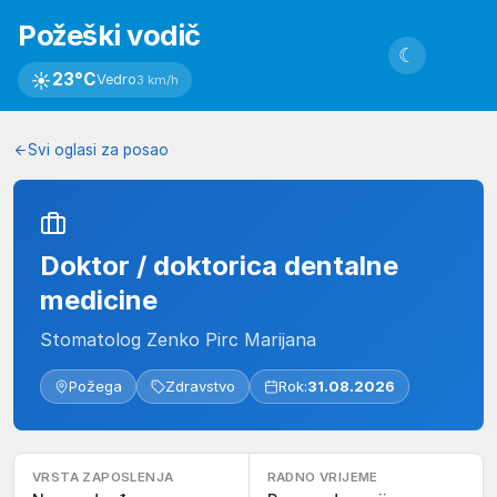
Požeški vodič
☾
☀
23°C
Vedro
3 km/h
Svi oglasi za posao
Doktor / doktorica dentalne
medicine
Stomatolog Zenko Pirc Marijana
Požega
Zdravstvo
Rok:
31.08.2026
VRSTA ZAPOSLENJA
RADNO VRIJEME