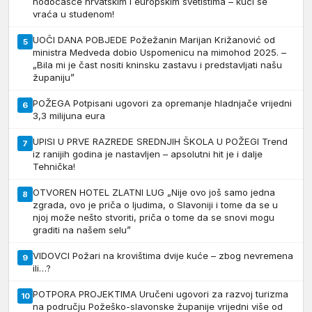
hodočašće hrvatskim i europskim svetištima – kući se
vraća u studenom!
UOČI DANA POBJEDE Požežanin Marijan Križanović od
5
ministra Medveda dobio Uspomenicu na mimohod 2025. –
„Bila mi je čast nositi kninsku zastavu i predstavljati našu
županiju”
POŽEGA Potpisani ugovori za opremanje hladnjače vrijedni
6
3,3 milijuna eura
UPISI U PRVE RAZREDE SREDNJIH ŠKOLA U POŽEGI Trend
7
iz ranijih godina je nastavljen – apsolutni hit je i dalje
Tehnička!
OTVOREN HOTEL ZLATNI LUG „Nije ovo još samo jedna
8
zgrada, ovo je priča o ljudima, o Slavoniji i tome da se u
njoj može nešto stvoriti, priča o tome da se snovi mogu
graditi na našem selu”
VIDOVCI Požari na krovištima dvije kuće – zbog nevremena
9
ili…?
POTPORA PROJEKTIMA Uručeni ugovori za razvoj turizma
10
na području Požeško-slavonske županije vrijedni više od