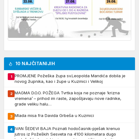
10 NAJČITANIJIH
PROMJENE Požeška župa sv.Leopolda Mandića dobila je
1
novog župnika, kao i župe u Kuzmici i Velikoj
MAGMA D.O.O. POŽEGA Tvrtka koja ne poznaje ‘krizna
2
vremena’ – prihod im raste, zapošljavaju nove radnike,
grade veliku halu…
Mlada misa fra Davida Grbeša u Kuzmici
3
IVAN ŠEDEVI BAJA Poznati hodočasnik-pješak krenuo
4
jutros iz Požeških Sesveta na 4100 kilometara dugo