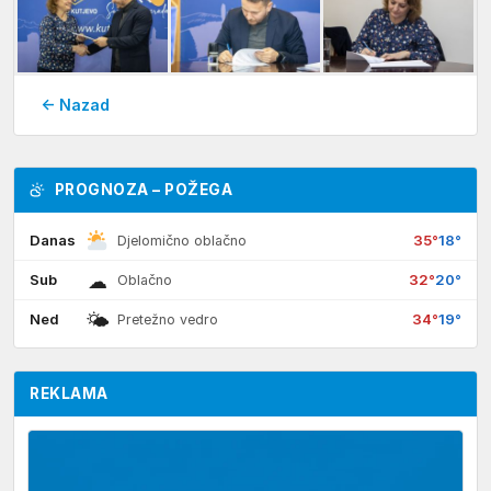
← Nazad
PROGNOZA – POŽEGA
Danas
35°
18°
Djelomično oblačno
☁
Sub
32°
20°
Oblačno
🌤
Ned
34°
19°
Pretežno vedro
REKLAMA