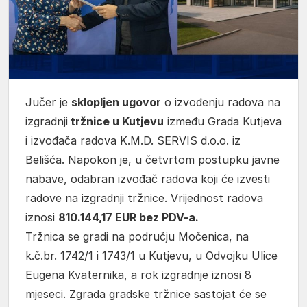
Jučer je
sklopljen ugovor
o izvođenju radova na
izgradnji
tržnice u Kutjevu
između Grada Kutjeva
i izvođača radova K.M.D. SERVIS d.o.o. iz
Belišća. Napokon je, u četvrtom postupku javne
nabave, odabran izvođač radova koji će izvesti
radove na izgradnji tržnice. Vrijednost radova
iznosi
810.144,17 EUR bez PDV-a.
Tržnica se gradi na području Močenica, na
k.č.br. 1742/1 i 1743/1 u Kutjevu, u Odvojku Ulice
Eugena Kvaternika, a rok izgradnje iznosi 8
mjeseci. Zgrada gradske tržnice sastojat će se