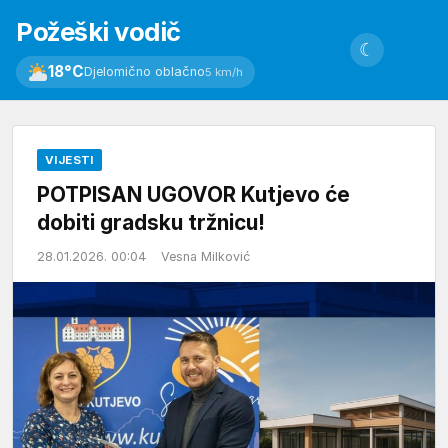
Požeški vodič
☾
18°C
Djelomično oblačno
5 km/h
VIJESTI
POTPISAN UGOVOR Kutjevo će
dobiti gradsku tržnicu!
28.01.2026. 00:04
Vesna Milković