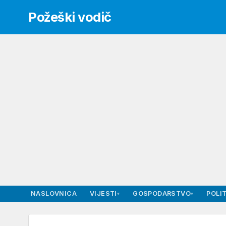
Požeški vodič
NASLOVNICA
VIJESTI
GOSPODARSTVO
POLIT
▾
▾