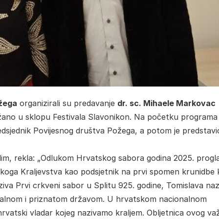
ožega
organizirali su predavanje
dr. sc. Mihaele Markovac
ržano u sklopu Festivala Slavonikon. Na početku programa
edsjednik Povijesnog društva Požega, a potom je predstavio
im, rekla: „Odlukom Hrvatskog sabora godina 2025. progl
skoga Kraljevstva kao podsjetnik na prvi spomen krunidbe k
iva Prvi crkveni sabor u Splitu 925. godine, Tomislava naz
talnom i priznatom državom. U hrvatskom nacionalnom
hrvatski vladar kojeg nazivamo kraljem. Obljetnica ovog v