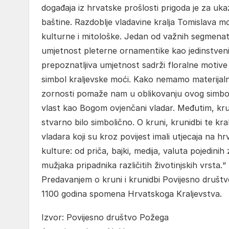
događaja iz hrvatske prošlosti prigoda je za uka
baštine. Razdoblje vladavine kralja Tomislava mo
kulturne i mitološke. Jedan od važnih segmenat
umjetnost pleterne ornamentike kao jedinstveni 
prepoznatljiva umjetnost sadrži floralne motive 
simbol kraljevske moći. Kako nemamo materijaln
zornosti pomaže nam u oblikovanju ovog simboli
vlast kao Bogom ovjenčani vladar. Međutim, krun
stvarno bilo simbolično. O kruni, krunidbi te k
vladara koji su kroz povijest imali utjecaja na h
kulture: od priča, bajki, medija, valuta pojedin
mužjaka pripadnika različitih životinjskih vrsta.“
Predavanjem o kruni i krunidbi Povijesno društv
1100 godina spomena Hrvatskoga Kraljevstva.
Izvor: Povijesno društvo Požega