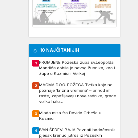
10 NAJČITANIJIH
PROMJENE Požeška župa sv.Leopolda
1
Mandića dobila je novog župnika, kao i
župe u Kuzmici i Velikoj
MAGMA D.O.O. POŽEGA Tvrtka koja ne
2
poznaje ‘krizna vremena’ – prihod im
raste, zapošljavaju nove radnike, grade
veliku halu…
Mlada misa fra Davida Grbeša u
3
Kuzmici
IVAN ŠEDEVI BAJA Poznati hodočasnik-
4
pješak krenuo jutros iz Požeških