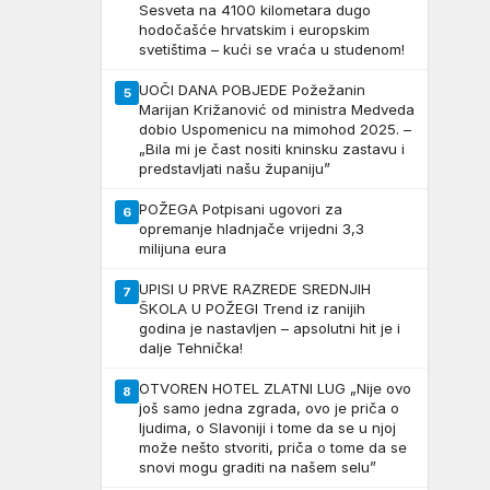
Sesveta na 4100 kilometara dugo
hodočašće hrvatskim i europskim
svetištima – kući se vraća u studenom!
UOČI DANA POBJEDE Požežanin
5
Marijan Križanović od ministra Medveda
dobio Uspomenicu na mimohod 2025. –
„Bila mi je čast nositi kninsku zastavu i
predstavljati našu županiju”
POŽEGA Potpisani ugovori za
6
opremanje hladnjače vrijedni 3,3
milijuna eura
UPISI U PRVE RAZREDE SREDNJIH
7
ŠKOLA U POŽEGI Trend iz ranijih
godina je nastavljen – apsolutni hit je i
dalje Tehnička!
OTVOREN HOTEL ZLATNI LUG „Nije ovo
8
još samo jedna zgrada, ovo je priča o
ljudima, o Slavoniji i tome da se u njoj
može nešto stvoriti, priča o tome da se
snovi mogu graditi na našem selu”