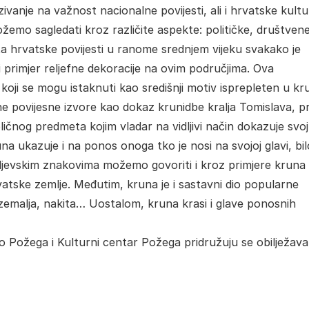
zivanje na važnost nacionalne povijesti, ali i hrvatske kult
žemo sagledati kroz različite aspekte: političke, društvene
a hrvatske povijesti u ranome srednjem vijeku svakako je
primjer reljefne dekoracije na ovim područjima. Ova
koji se mogu istaknuti kao središnji motiv isprepleten u kr
e povijesne izvore kao dokaz krunidbe kralja Tomislava, pr
čnog predmeta kojim vladar na vidljivi način dokazuje svo
a ukazuje i na ponos onoga tko je nosi na svojoj glavi, bil
raljevskim znakovima možemo govoriti i kroz primjere kruna
rvatske zemlje. Međutim, kruna je i sastavni dio popularne
ih zemalja, nakita… Uostalom, kruna krasi i glave ponosnih
o Požega i Kulturni centar Požega pridružuju se obilježava