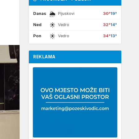
🌦
Danas
30°
19°
Pljuskovi
☀
Ned
32°
14°
Vedro
☀
Pon
34°
13°
Vedro
REKLAMA