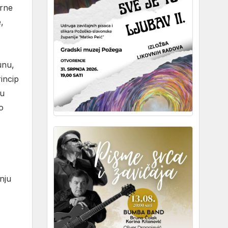
urne
,
unu,
incip
ju
o
nju