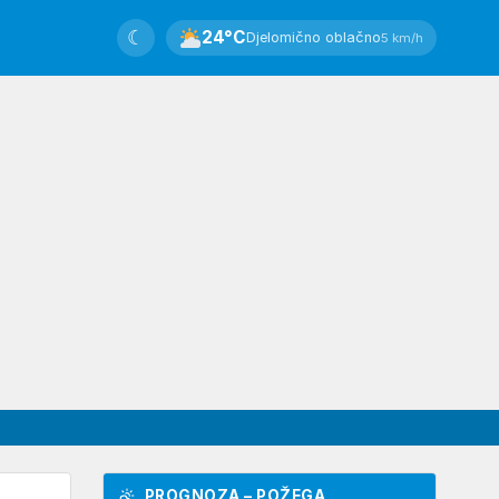
☾
24°C
Djelomično oblačno
5 km/h
PROGNOZA – POŽEGA