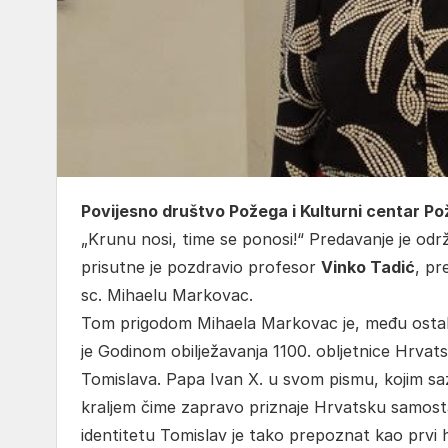
Povijesno društvo Požega i Kulturni centar P
„Krunu nosi, time se ponosi!“ Predavanje je od
prisutne je pozdravio profesor
Vinko Tadić
, pr
sc. Mihaelu Markovac.
Tom prigodom Mihaela Markovac je, među ostal
je Godinom obilježavanja 1100. obljetnice Hrvat
Tomislava. Papa Ivan X. u svom pismu, kojim saz
kraljem čime zapravo priznaje Hrvatsku samos
identitetu Tomislav je tako prepoznat kao prvi 