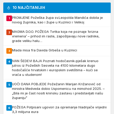
10 NAJČITANIJIH
PROMJENE Požeška župa sv.Leopolda Mandića dobila je
1
novog župnika, kao i župe u Kuzmici i Velikoj
MAGMA D.O.O. POŽEGA Tvrtka koja ne poznaje ‘krizna
2
vremena’ – prihod im raste, zapošljavaju nove radnike,
grade veliku halu…
Mlada misa fra Davida Grbeša u Kuzmici
3
IVAN ŠEDEVI BAJA Poznati hodočasnik-pješak krenuo
4
jutros iz Požeških Sesveta na 4100 kilometara dugo
hodočašće hrvatskim i europskim svetištima – kući se
vraća u studenom!
UOČI DANA POBJEDE Požežanin Marijan Križanović od
5
ministra Medveda dobio Uspomenicu na mimohod 2025. –
„Bila mi je čast nositi kninsku zastavu i predstavljati našu
županiju”
POŽEGA Potpisani ugovori za opremanje hladnjače vrijedni
6
3,3 milijuna eura