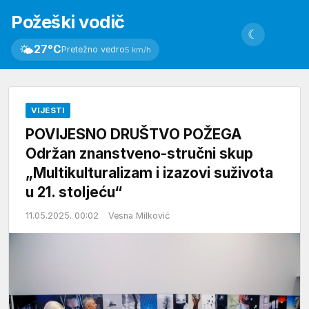
Požeški vodič
☾
🌤
27°C
Pretežno vedro
5 km/h
VIJESTI
POVIJESNO DRUŠTVO POŽEGA
Održan znanstveno-stručni skup
„Multikulturalizam i izazovi suživota
u 21. stoljeću“
11.05.2025. 00:02
Vesna Milković