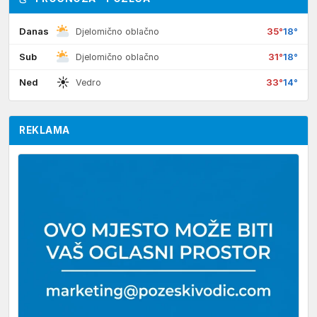
Danas
35°
18°
Djelomično oblačno
Sub
31°
18°
Djelomično oblačno
☀
Ned
33°
14°
Vedro
REKLAMA