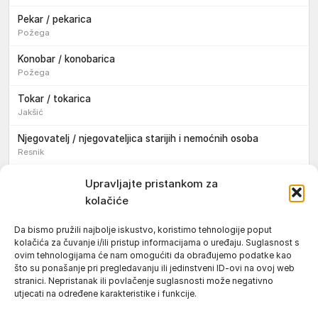
Pekar / pekarica
Požega
Konobar / konobarica
Požega
Tokar / tokarica
Jakšić
Njegovatelj / njegovateljica starijih i nemoćnih osoba
Resnik
Konobar / konobarica
Upravljajte pristankom za
Požega
kolačiće
Bravar / bravarica
Da bismo pružili najbolje iskustvo, koristimo tehnologije poput
Jakšić
kolačića za čuvanje i/ili pristup informacijama o uređaju. Suglasnost s
ovim tehnologijama će nam omogućiti da obrađujemo podatke kao
Vozač / vozačica teretnog vozila s poluprikolicom
što su ponašanje pri pregledavanju ili jedinstveni ID-ovi na ovoj web
Požega
stranici. Nepristanak ili povlačenje suglasnosti može negativno
utjecati na određene karakteristike i funkcije.
Pomoćnik/ica u nastavi