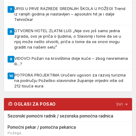
UPISI U PRVE RAZREDE SREDNJIH ŠKOLA U POŽEGI Trend
7
iz ranijih godina je nastavljen – apsolutni hit je i dalje
Tehnička!
OTVOREN HOTEL ZLATNI LUG „Nije ovo još samo jedna
8
zgrada, ovo je priča o ljudima, o Slavoniji i tome da se u
njoj može nešto stvoriti, priča o tome da se snovi mogu
graditi na našem selu”
VIDOVCI Požari na krovištima dvije kuće – zbog nevremena
9
ili…?
POTPORA PROJEKTIMA Uručeni ugovori za razvoj turizma
10
na području Požeško-slavonske županije vrijedni više od
212 tisuća eura
OGLASI ZA POSAO
SVI →
Sezonski pomoćni radnik / sezonska pomoćna radnica
Pomoćni pekar / pomoćna pekarica
Požega