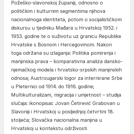
Požeško-slavonskoj županiji, odnosno o
političkim i kulturnim segmentima njihova
nacionalnoga identiteta, potom o socijalističkom
diskursu u tjedniku Mađara u Hrvatskoj 1952. i
1953. godine te o suživotu uz granicu Republike
Hrvatske s Bosnom i Hercegovinom. Nakon
toga održana su izlaganja: Politika pomirenja i
manjinska prava – komparativna analiza dansko-
njemačkog modela i hrvatsko-srpskih manjinskih
odnosa; Austrougarski logor za internirane Srbe
u Pleternici od 1914. do 1916. godine;
Multikulturalizam, migracija i umjetnost – studija
slučaja: ikonopisac Jovan Četirević Grabovan u
Slavoniji i Hrvatskoj u posljednjoj četvrtini 18.
stoljeća; Slovačka nacionalna manjina u
Hrvatskoj u kontekstu održivosti