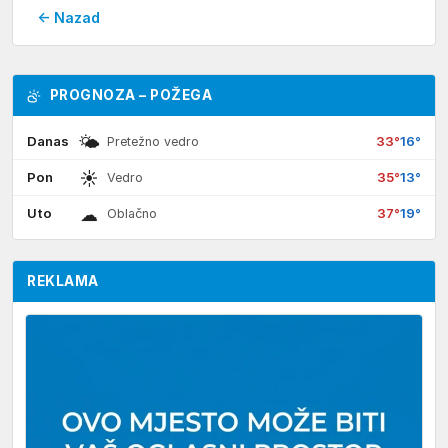
← Nazad
PROGNOZA – POŽEGA
🌤
Danas
33°
16°
Pretežno vedro
☀
Pon
35°
13°
Vedro
☁
Uto
37°
19°
Oblačno
REKLAMA