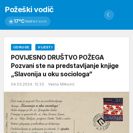
Požeški vodič
☾
☀
17°C
Vedro
4 km/h
UDRUGE
VIJESTI
POVIJESNO DRUŠTVO POŽEGA
Pozvani ste na predstavljanje knjige
„Slavonija u oku sociologa”
04.03.2024. 12:33
Vesna Milković