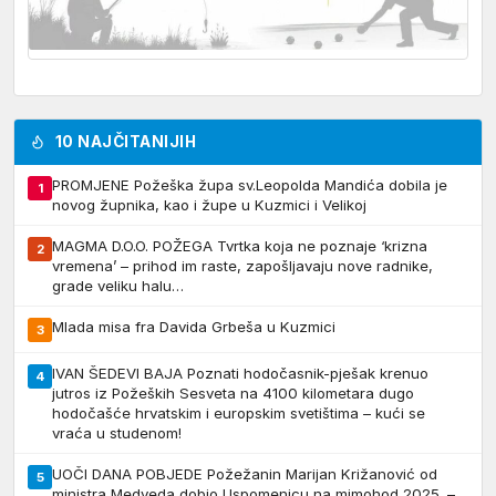
10 NAJČITANIJIH
PROMJENE Požeška župa sv.Leopolda Mandića dobila je
1
novog župnika, kao i župe u Kuzmici i Velikoj
MAGMA D.O.O. POŽEGA Tvrtka koja ne poznaje ‘krizna
2
vremena’ – prihod im raste, zapošljavaju nove radnike,
grade veliku halu…
Mlada misa fra Davida Grbeša u Kuzmici
3
IVAN ŠEDEVI BAJA Poznati hodočasnik-pješak krenuo
4
jutros iz Požeških Sesveta na 4100 kilometara dugo
hodočašće hrvatskim i europskim svetištima – kući se
vraća u studenom!
UOČI DANA POBJEDE Požežanin Marijan Križanović od
5
ministra Medveda dobio Uspomenicu na mimohod 2025. –