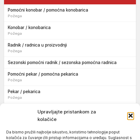
Pomoćni konobar / pomoćna konobarica
Požega
Konobar / konobarica
Požega
Radnik / radnica u proizvodnji
Požega
Sezonski pomoćni radnik / sezonska pomoćna radnica
Pomoćni pekar / pomoćna pekarica
Požega
Pekar / pekarica
Požega
Konobar / konobarica
Upravljajte pristankom za
Požega
kolačiće
Velika
Da bismo pružili najbolje iskustvo, koristimo tehnologije poput
kolačića za čuvanje i/ili pristup informacijama o uređaju. Suglasnost s
Tokar / tokarica