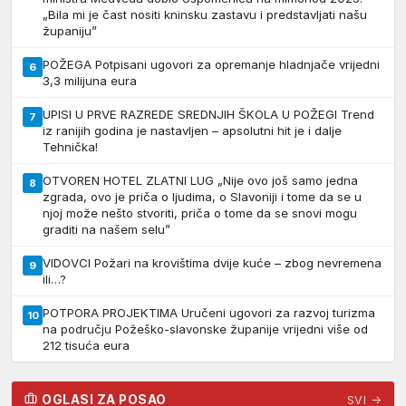
„Bila mi je čast nositi kninsku zastavu i predstavljati našu
županiju”
POŽEGA Potpisani ugovori za opremanje hladnjače vrijedni
6
3,3 milijuna eura
UPISI U PRVE RAZREDE SREDNJIH ŠKOLA U POŽEGI Trend
7
iz ranijih godina je nastavljen – apsolutni hit je i dalje
Tehnička!
OTVOREN HOTEL ZLATNI LUG „Nije ovo još samo jedna
8
zgrada, ovo je priča o ljudima, o Slavoniji i tome da se u
njoj može nešto stvoriti, priča o tome da se snovi mogu
graditi na našem selu”
VIDOVCI Požari na krovištima dvije kuće – zbog nevremena
9
ili…?
POTPORA PROJEKTIMA Uručeni ugovori za razvoj turizma
10
na području Požeško-slavonske županije vrijedni više od
212 tisuća eura
OGLASI ZA POSAO
SVI →