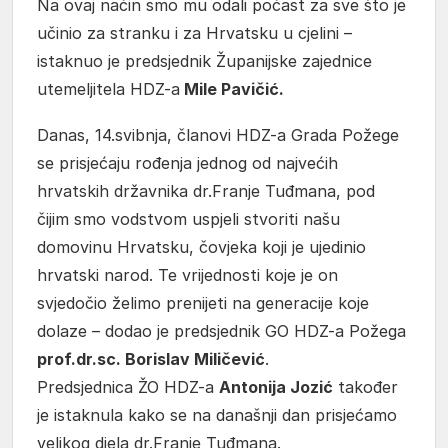
Na ovaj način smo mu odali počast za sve što je
učinio za stranku i za Hrvatsku u cjelini –
istaknuo je predsjednik Županijske zajednice
utemeljitela HDZ-a
Mile Pavičić.
Danas, 14.svibnja, članovi HDZ-a Grada Požege
se prisjećaju rođenja jednog od najvećih
hrvatskih državnika dr.Franje Tuđmana, pod
čijim smo vodstvom uspjeli stvoriti našu
domovinu Hrvatsku, čovjeka koji je ujedinio
hrvatski narod. Te vrijednosti koje je on
svjedočio želimo prenijeti na generacije koje
dolaze – dodao je predsjednik GO HDZ-a Požega
prof.dr.sc. Borislav Miličević
.
Predsjednica ŽO HDZ-a
Antonija Jozić
također
je istaknula kako se na današnji dan prisjećamo
velikog djela dr.Franje Tuđmana.