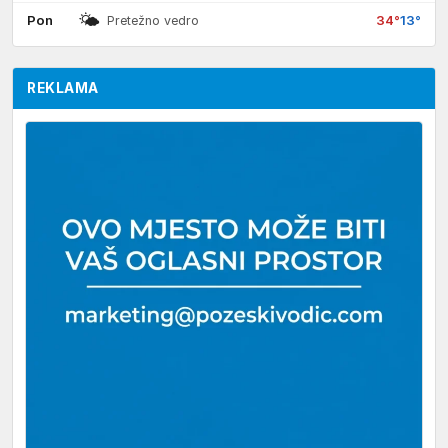
🌤
Pon
34°
13°
Pretežno vedro
REKLAMA