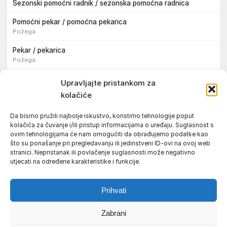
Sezonski pomoćni radnik / sezonska pomoćna radnica
Pomoćni pekar / pomoćna pekarica
Požega
Pekar / pekarica
Požega
Konobar / konobarica
Upravljajte pristankom za
Požega
kolačiće
Velika
Da bismo pružili najbolje iskustvo, koristimo tehnologije poput
kolačića za čuvanje i/ili pristup informacijama o uređaju. Suglasnost s
Tokar / tokarica
ovim tehnologijama će nam omogućiti da obrađujemo podatke kao
Jakšić
što su ponašanje pri pregledavanju ili jedinstveni ID-ovi na ovoj web
stranici. Nepristanak ili povlačenje suglasnosti može negativno
Njegovatelj / njegovateljica starijih i nemoćnih osoba
utjecati na određene karakteristike i funkcije.
Resnik
Prihvati
Zabrani
Uvjeti korištenja
Impressum
Politika kolačića (EU)