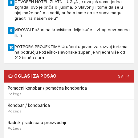
OTVOREN HOTEL ZLATNI LUG „Nije ovo još samo jedna
8
zgrada, ovo je priča o ljudima, o Slavoniji i tome da se u
njoj može nešto stvoriti, priča o tome da se snovi mogu
graditi na našem selu”
VIDOVCI Požari na krovištima dvije kuće – zbog nevremena
9
ili…?
POTPORA PROJEKTIMA Uručeni ugovori za razvoj turizma
10
na području Požeško-slavonske županije vrijedni više od
212 tisuća eura
OGLASI ZA POSAO
SVI →
Pomoćni konobar / pomoćna konobarica
Požega
Konobar / konobarica
Požega
Radnik / radnica u proizvodnji
Požega