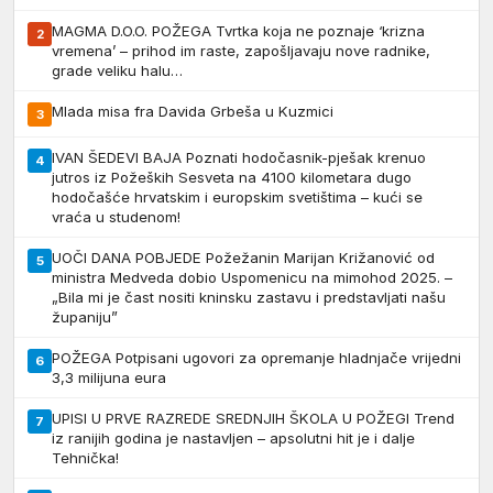
MAGMA D.O.O. POŽEGA Tvrtka koja ne poznaje ‘krizna
2
vremena’ – prihod im raste, zapošljavaju nove radnike,
grade veliku halu…
Mlada misa fra Davida Grbeša u Kuzmici
3
IVAN ŠEDEVI BAJA Poznati hodočasnik-pješak krenuo
4
jutros iz Požeških Sesveta na 4100 kilometara dugo
hodočašće hrvatskim i europskim svetištima – kući se
vraća u studenom!
UOČI DANA POBJEDE Požežanin Marijan Križanović od
5
ministra Medveda dobio Uspomenicu na mimohod 2025. –
„Bila mi je čast nositi kninsku zastavu i predstavljati našu
županiju”
POŽEGA Potpisani ugovori za opremanje hladnjače vrijedni
6
3,3 milijuna eura
UPISI U PRVE RAZREDE SREDNJIH ŠKOLA U POŽEGI Trend
7
iz ranijih godina je nastavljen – apsolutni hit je i dalje
Tehnička!