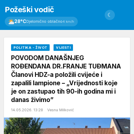
Požeški vodič
☾
28°C
Djelomično oblačno
4 km/h
POLITIKA - ŽIVOT
VIJESTI
POVODOM DANAŠNJEG
ROĐENDANA DR.FRANJE TUĐMANA
Članovi HDZ-a položili cvijeće i
zapalili lampione – „Vrijednosti koje
je on zastupao tih 90-ih godina mi i
danas živimo”
14.05.2026. 13:28
Vesna Milković