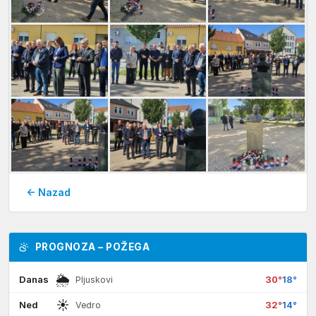
← Nazad
PROGNOZA – POŽEGA
🌦
Danas
30°
18°
Pljuskovi
☀
Ned
32°
14°
Vedro