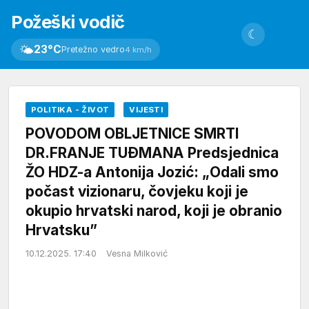
Požeški vodič
☾
🌤
23°C
Pretežno vedro
4 km/h
POLITIKA - ŽIVOT
VIJESTI
POVODOM OBLJETNICE SMRTI
DR.FRANJE TUĐMANA Predsjednica
ŽO HDZ-a Antonija Jozić: „Odali smo
počast vizionaru, čovjeku koji je
okupio hrvatski narod, koji je obranio
Hrvatsku”
10.12.2025. 17:40
Vesna Milković