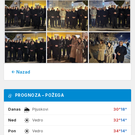
← Nazad
PROGNOZA – POŽEGA
🌦
Danas
30°
18°
Pljuskovi
☀
Ned
32°
14°
Vedro
☀
Pon
34°
14°
Vedro