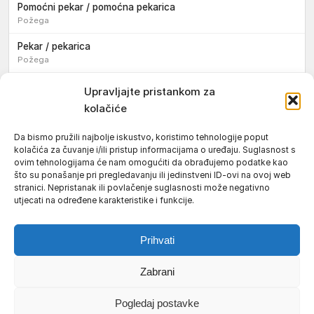
Pomoćni pekar / pomoćna pekarica
Požega
Pekar / pekarica
Požega
Konobar / konobarica
Upravljajte pristankom za
Požega
kolačiće
Velika
Da bismo pružili najbolje iskustvo, koristimo tehnologije poput
kolačića za čuvanje i/ili pristup informacijama o uređaju. Suglasnost s
Tokar / tokarica
ovim tehnologijama će nam omogućiti da obrađujemo podatke kao
Jakšić
što su ponašanje pri pregledavanju ili jedinstveni ID-ovi na ovoj web
stranici. Nepristanak ili povlačenje suglasnosti može negativno
Njegovatelj / njegovateljica starijih i nemoćnih osoba
utjecati na određene karakteristike i funkcije.
Resnik
Prihvati
Zabrani
Uvjeti korištenja
Impressum
Politika kolačića (EU)
Pogledaj postavke
Pravila privatnosti