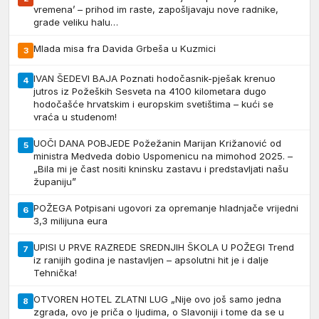
vremena’ – prihod im raste, zapošljavaju nove radnike,
grade veliku halu…
Mlada misa fra Davida Grbeša u Kuzmici
3
IVAN ŠEDEVI BAJA Poznati hodočasnik-pješak krenuo
4
jutros iz Požeških Sesveta na 4100 kilometara dugo
hodočašće hrvatskim i europskim svetištima – kući se
vraća u studenom!
UOČI DANA POBJEDE Požežanin Marijan Križanović od
5
ministra Medveda dobio Uspomenicu na mimohod 2025. –
„Bila mi je čast nositi kninsku zastavu i predstavljati našu
županiju”
POŽEGA Potpisani ugovori za opremanje hladnjače vrijedni
6
3,3 milijuna eura
UPISI U PRVE RAZREDE SREDNJIH ŠKOLA U POŽEGI Trend
7
iz ranijih godina je nastavljen – apsolutni hit je i dalje
Tehnička!
OTVOREN HOTEL ZLATNI LUG „Nije ovo još samo jedna
8
zgrada, ovo je priča o ljudima, o Slavoniji i tome da se u