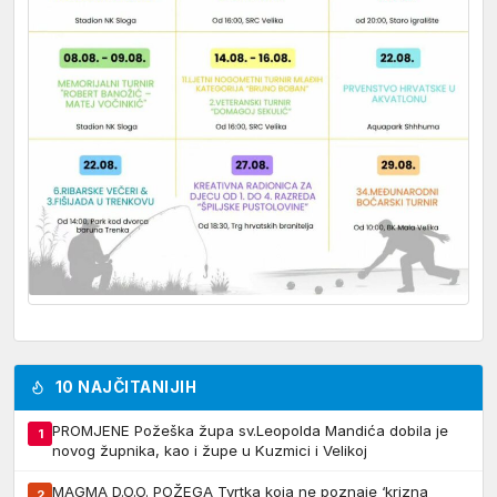
10 NAJČITANIJIH
PROMJENE Požeška župa sv.Leopolda Mandića dobila je
1
novog župnika, kao i župe u Kuzmici i Velikoj
MAGMA D.O.O. POŽEGA Tvrtka koja ne poznaje ‘krizna
2