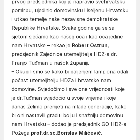
prvog predsjednika koji je napravio svehrvatsku
pomirbu, ujedinio domovinsku i iseljenu Hrvatsku
i utkao temelje naše nezavisne demokratske
Republike Hrvatske. Svake godine ga se sa
sjetom sjećamo kao našeg oca i kao oca jedine
nam Hrvatske – rekao je
Robert Ostrun,
predsjednik Zajednice utemeljitelja HDZ-a dr.
Franjo Tuđman u našok županiji.
– Okupili smo se kako bi paljenjem lampiona odali
počast utemeljitelju HDZa i hrvatske nam
domovine. Svjedočimo i sve one vrijednosti koje
je dr.Tuđman svjedočio u svoje vrijeme i koje
danas želimo prenijeti na mlade generacije, kako
bi oni nastavili graditi bolju i snažniju domovinu
nam Hrvatsku – dodao je predsjednik GO HDZ-a
Požega
prof.dr.sc.Borislav Miličević.