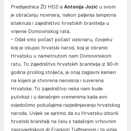
Predsjednica ŽO HDZ-a
Antonija
Jozić
u svom
je obraćanju novinara, nakon paljenja lampiona
istaknula i zajedništvo hrvatskih branitelja u
vrijeme Domovinskog rata.
– Odali smo počast počast vizionaru, čovjeku
koji je okupio hrvatski narod, koji je obranio
Hrvatsku u nametnutom nam Domovinskom
ratu. To zajedništvo hrvatskih branitelja iz 90-ih
godina prošlog stoljeća, je onaj zaglavni kamen
na kojem je stvorena neovisna i suverena
Hrvatske. To zajedništvo neka nam bude
putokaz i u današnjim vremenima kada evo
svjedočimo pokušajima razjedinjavanja hrvatskog
naroda. Uvijek se sjetimo da su Hrvatsku izborili
hrvatski branitelji na čelu s tadašnjim vrhovnim
zapovjednikom dr.Franjom Tuđmanom i ta vizija,