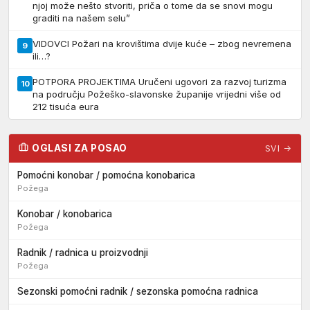
njoj može nešto stvoriti, priča o tome da se snovi mogu
graditi na našem selu”
VIDOVCI Požari na krovištima dvije kuće – zbog nevremena
9
ili…?
POTPORA PROJEKTIMA Uručeni ugovori za razvoj turizma
10
na području Požeško-slavonske županije vrijedni više od
212 tisuća eura
OGLASI ZA POSAO
SVI →
Pomoćni konobar / pomoćna konobarica
Požega
Konobar / konobarica
Požega
Radnik / radnica u proizvodnji
Požega
Sezonski pomoćni radnik / sezonska pomoćna radnica