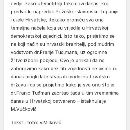
ovdje, kako utemeljitelji tako i ovi danas, koji
predvode napredak Požeško-slavonske županije
i cijele Hrvatske, itekako promiču sva ona
temeljna načela koja su vrijedila u Hrvatskoj
demokratskoj zajednici. Isto tako, prisjetimo se
na koji način su hrvatski branitelji, pod mudrim
vodstvom dr.Franje Tuđ,mana, uz ogromne
žrtve izborili pobjedu. Ovo je prilika i da ne
zaboravimo kako bez tih vrijednosti ne bismo ni
danas mogli dalje stvarati modernu hrvatsku
državu i da se prisjetimo kako je sve ono što je
dr.Franjo Tuđman zacrtao tada u tim vremenima
danas u Hrvatskoj ostvareno – istaknula je
M.Vučković
Tekst i foto: V.Milković