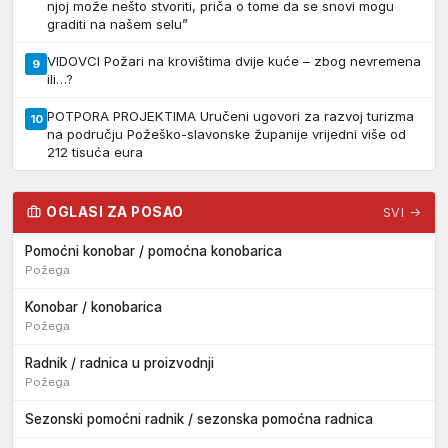
njoj može nešto stvoriti, priča o tome da se snovi mogu
graditi na našem selu”
VIDOVCI Požari na krovištima dvije kuće – zbog nevremena
9
ili…?
POTPORA PROJEKTIMA Uručeni ugovori za razvoj turizma
10
na području Požeško-slavonske županije vrijedni više od
212 tisuća eura
OGLASI ZA POSAO
SVI →
Pomoćni konobar / pomoćna konobarica
Požega
Konobar / konobarica
Požega
Radnik / radnica u proizvodnji
Požega
Sezonski pomoćni radnik / sezonska pomoćna radnica