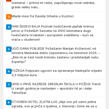
vremena’ – prihod im raste, zapošljavaju nove radnike,
grade veliku halu…
Mlada misa fra Davida Grbeša u Kuzmici
3
IVAN ŠEDEVI BAJA Poznati hodočasnik-pješak krenuo
4
jutros iz Požeških Sesveta na 4100 kilometara dugo
hodočašće hrvatskim i europskim svetištima – kući se
vraća u studenom!
UOČI DANA POBJEDE Požežanin Marijan Križanović od
5
ministra Medveda dobio Uspomenicu na mimohod 2025. –
„Bila mi je čast nositi kninsku zastavu i predstavljati našu
županiju”
POŽEGA Potpisani ugovori za opremanje hladnjače vrijedni
6
3,3 milijuna eura
UPISI U PRVE RAZREDE SREDNJIH ŠKOLA U POŽEGI Trend
7
iz ranijih godina je nastavljen – apsolutni hit je i dalje
Tehnička!
OTVOREN HOTEL ZLATNI LUG „Nije ovo još samo jedna
8
zgrada, ovo je priča o ljudima, o Slavoniji i tome da se u