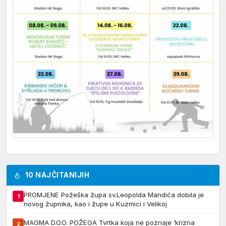
10 NAJČITANIJIH
PROMJENE Požeška župa sv.Leopolda Mandića dobila je
1
novog župnika, kao i župe u Kuzmici i Velikoj
MAGMA D.O.O. POŽEGA Tvrtka koja ne poznaje ‘krizna
2