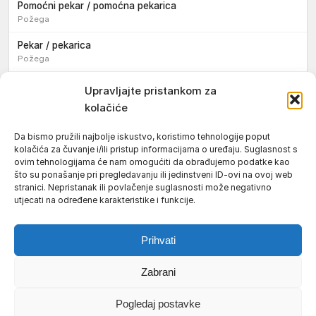
Pomoćni pekar / pomoćna pekarica
Požega
Pekar / pekarica
Požega
Konobar / konobarica
Upravljajte pristankom za
Požega
kolačiće
Velika
Da bismo pružili najbolje iskustvo, koristimo tehnologije poput
kolačića za čuvanje i/ili pristup informacijama o uređaju. Suglasnost s
Tokar / tokarica
ovim tehnologijama će nam omogućiti da obrađujemo podatke kao
Jakšić
što su ponašanje pri pregledavanju ili jedinstveni ID-ovi na ovoj web
stranici. Nepristanak ili povlačenje suglasnosti može negativno
Njegovatelj / njegovateljica starijih i nemoćnih osoba
utjecati na određene karakteristike i funkcije.
Resnik
Prihvati
Zabrani
Uvjeti korištenja
Impressum
Politika kolačića (EU)
Pogledaj postavke
Pravila privatnosti