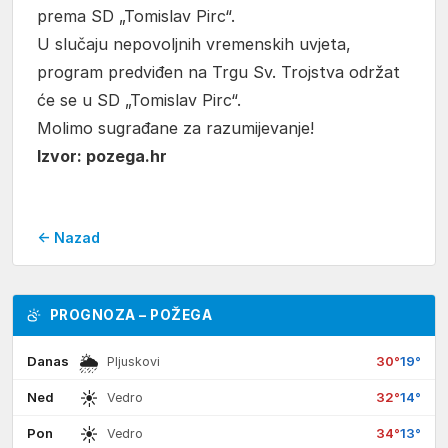
prema SD „Tomislav Pirc“.
U slučaju nepovoljnih vremenskih uvjeta,
program predviđen na Trgu Sv. Trojstva održat
će se u SD „Tomislav Pirc“.
Molimo sugrađane za razumijevanje!
Izvor: pozega.hr
← Nazad
PROGNOZA – POŽEGA
🌦
Danas
30°
19°
Pljuskovi
☀
Ned
32°
14°
Vedro
☀
Pon
34°
13°
Vedro