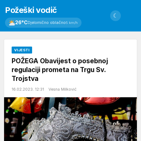
Požeški vodič
☾
26°C
Djelomično oblačno
5 km/h
VIJESTI
POŽEGA Obavijest o posebnoj
regulaciji prometa na Trgu Sv.
Trojstva
16.02.2023. 12:31
Vesna Milković