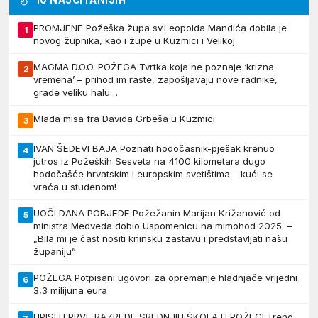
10 NAJČITANIJIH
PROMJENE Požeška župa sv.Leopolda Mandića dobila je
1
novog župnika, kao i župe u Kuzmici i Velikoj
MAGMA D.O.O. POŽEGA Tvrtka koja ne poznaje ‘krizna
2
vremena’ – prihod im raste, zapošljavaju nove radnike,
grade veliku halu…
Mlada misa fra Davida Grbeša u Kuzmici
3
IVAN ŠEDEVI BAJA Poznati hodočasnik-pješak krenuo
4
jutros iz Požeških Sesveta na 4100 kilometara dugo
hodočašće hrvatskim i europskim svetištima – kući se
vraća u studenom!
UOČI DANA POBJEDE Požežanin Marijan Križanović od
5
ministra Medveda dobio Uspomenicu na mimohod 2025. –
„Bila mi je čast nositi kninsku zastavu i predstavljati našu
županiju”
POŽEGA Potpisani ugovori za opremanje hladnjače vrijedni
6
3,3 milijuna eura
UPISI U PRVE RAZREDE SREDNJIH ŠKOLA U POŽEGI Trend