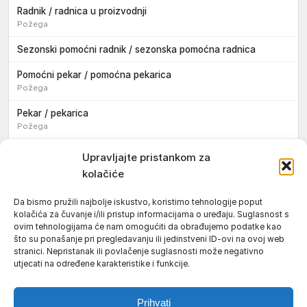
Radnik / radnica u proizvodnji
Požega
Sezonski pomoćni radnik / sezonska pomoćna radnica
Pomoćni pekar / pomoćna pekarica
Požega
Pekar / pekarica
Požega
Konobar / konobarica
Upravljajte pristankom za
Požega
kolačiće
Velika
Da bismo pružili najbolje iskustvo, koristimo tehnologije poput
kolačića za čuvanje i/ili pristup informacijama o uređaju. Suglasnost s
Tokar / tokarica
ovim tehnologijama će nam omogućiti da obrađujemo podatke kao
Jakšić
što su ponašanje pri pregledavanju ili jedinstveni ID-ovi na ovoj web
stranici. Nepristanak ili povlačenje suglasnosti može negativno
Njegovatelj / njegovateljica starijih i nemoćnih osoba
utjecati na određene karakteristike i funkcije.
Resnik
Prihvati