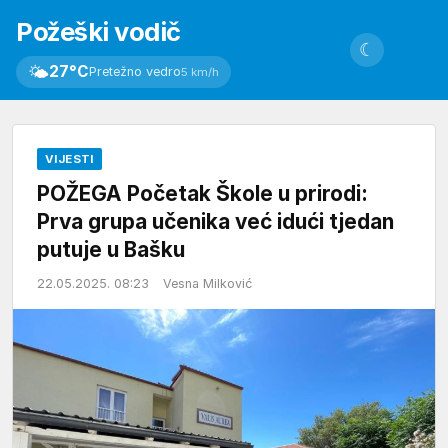
Požeški vodič
☾
🌤
27°C
Pretežno vedro
5 km/h
VIJESTI
POŽEGA Početak Škole u prirodi:
Prva grupa učenika već idući tjedan
putuje u Bašku
22.05.2025. 08:23
Vesna Milković