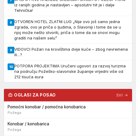
7
iz ranijih godina je nastavljen – apsolutni hit je i dalje
Tehnička!
OTVOREN HOTEL ZLATNI LUG „Nije ovo još samo jedna
8
zgrada, ovo je priča o ljudima, o Slavoniji i tome da se u
njoj može nešto stvoriti, priča o tome da se snovi mogu
graditi na našem selu”
VIDOVCI Požari na krovištima dvije kuće – zbog nevremena
9
ili…?
POTPORA PROJEKTIMA Uručeni ugovori za razvoj turizma
10
na području Požeško-slavonske županije vrijedni više od
212 tisuća eura
OGLASI ZA POSAO
SVI →
Pomoćni konobar / pomoćna konobarica
Požega
Konobar / konobarica
Požega