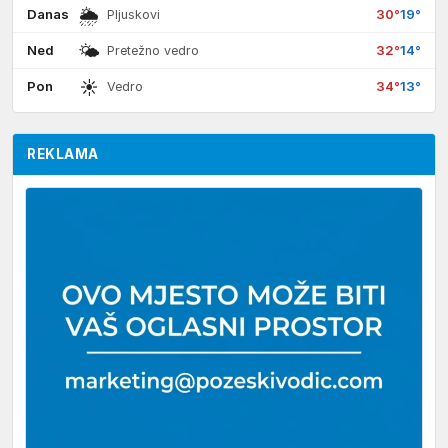
🌦
Danas
30°
19°
Pljuskovi
🌤
Ned
32°
14°
Pretežno vedro
☀
Pon
34°
13°
Vedro
REKLAMA