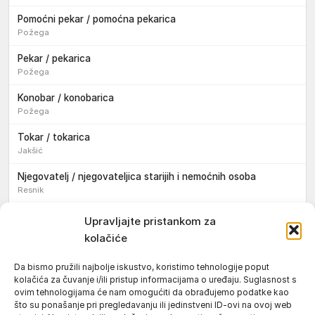
Pomoćni pekar / pomoćna pekarica
Požega
Pekar / pekarica
Požega
Konobar / konobarica
Požega
Tokar / tokarica
Jakšić
Njegovatelj / njegovateljica starijih i nemoćnih osoba
Resnik
Konobar / konobarica
Upravljajte pristankom za
Požega
kolačiće
Bravar / bravarica
Da bismo pružili najbolje iskustvo, koristimo tehnologije poput
Jakšić
kolačića za čuvanje i/ili pristup informacijama o uređaju. Suglasnost s
ovim tehnologijama će nam omogućiti da obrađujemo podatke kao
Vozač / vozačica teretnog vozila s poluprikolicom
što su ponašanje pri pregledavanju ili jedinstveni ID-ovi na ovoj web
Požega