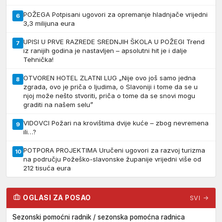
POŽEGA Potpisani ugovori za opremanje hladnjače vrijedni
6
3,3 milijuna eura
UPISI U PRVE RAZREDE SREDNJIH ŠKOLA U POŽEGI Trend
7
iz ranijih godina je nastavljen – apsolutni hit je i dalje
Tehnička!
OTVOREN HOTEL ZLATNI LUG „Nije ovo još samo jedna
8
zgrada, ovo je priča o ljudima, o Slavoniji i tome da se u
njoj može nešto stvoriti, priča o tome da se snovi mogu
graditi na našem selu”
VIDOVCI Požari na krovištima dvije kuće – zbog nevremena
9
ili…?
POTPORA PROJEKTIMA Uručeni ugovori za razvoj turizma
10
na području Požeško-slavonske županije vrijedni više od
212 tisuća eura
OGLASI ZA POSAO
SVI →
Sezonski pomoćni radnik / sezonska pomoćna radnica