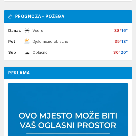
PROGNOZA – POŽEGA
☀
Danas
38°
16°
Vedro
Pet
35°
18°
Djelomično oblačno
☁
Sub
30°
20°
Oblačno
REKLAMA