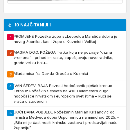
10 NAJČITANIJIH
PROMJENE Požeška župa sv.Leopolda Mandića dobila je
1
novog župnika, kao i župe u Kuzmici i Velikoj
MAGMA D.O.O. POŽEGA Tvrtka koja ne poznaje ‘krizna
2
vremena’ – prihod im raste, zapošljavaju nove radnike,
grade veliku halu…
Mlada misa fra Davida Grbeša u Kuzmici
3
IVAN ŠEDEVI BAJA Poznati hodočasnik-pješak krenuo
4
jutros iz Požeških Sesveta na 4100 kilometara dugo
hodočašće hrvatskim i europskim svetištima – kući se
vraća u studenom!
UOČI DANA POBJEDE Požežanin Marijan Križanović od
5
ministra Medveda dobio Uspomenicu na mimohod 2025. –
„Bila mi je čast nositi kninsku zastavu i predstavljati našu
županiju”