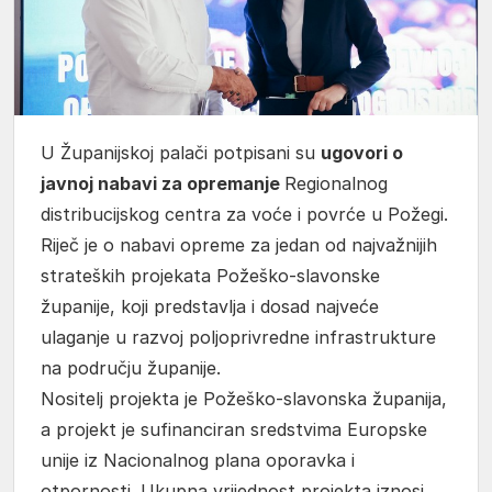
U Županijskoj palači potpisani su
ugovori o
javnoj nabavi za opremanje
Regionalnog
distribucijskog centra za voće i povrće u Požegi.
Riječ je o nabavi opreme za jedan od najvažnijih
strateških projekata Požeško-slavonske
županije, koji predstavlja i dosad najveće
ulaganje u razvoj poljoprivredne infrastrukture
na području županije.
Nositelj projekta je Požeško-slavonska županija,
a projekt je sufinanciran sredstvima Europske
unije iz Nacionalnog plana oporavka i
otpornosti. Ukupna vrijednost projekta iznosi