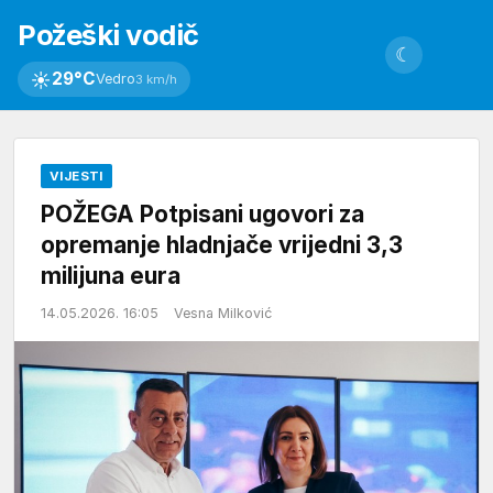
Požeški vodič
☾
☀
29°C
Vedro
3 km/h
VIJESTI
POŽEGA Potpisani ugovori za
opremanje hladnjače vrijedni 3,3
milijuna eura
14.05.2026. 16:05
Vesna Milković