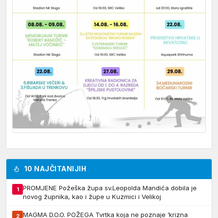
10 NAJČITANIJIH
PROMJENE Požeška župa sv.Leopolda Mandića dobila je
1
novog župnika, kao i župe u Kuzmici i Velikoj
MAGMA D.O.O. POŽEGA Tvrtka koja ne poznaje ‘krizna
2