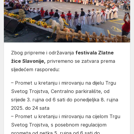
Zbog pripreme i održavanja
festivala Zlatne
žice Slavonije,
privremeno se zatvara prema
sljedećem rasporedu:
– Promet u kretanju i mirovanju na dijelu Trgu
Svetog Trojstva, Centralno parkiralište, od
srijede 3. rujna od 6 sati do ponedjeljka 8. rujna
2025. do 24 sata
– Promet u kretanju i mirovanju na cijelom Trgu
Svetog Trojstva, s posebnom regulacijom
prometa od petka 5. rujna od 6 sati do