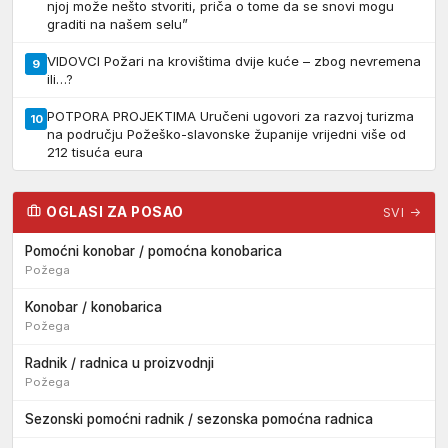
njoj može nešto stvoriti, priča o tome da se snovi mogu
graditi na našem selu”
VIDOVCI Požari na krovištima dvije kuće – zbog nevremena
9
ili…?
POTPORA PROJEKTIMA Uručeni ugovori za razvoj turizma
10
na području Požeško-slavonske županije vrijedni više od
212 tisuća eura
OGLASI ZA POSAO
SVI →
Pomoćni konobar / pomoćna konobarica
Požega
Konobar / konobarica
Požega
Radnik / radnica u proizvodnji
Požega
Sezonski pomoćni radnik / sezonska pomoćna radnica