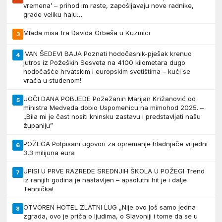
vremena’ – prihod im raste, zapošljavaju nove radnike,
grade veliku halu…
Mlada misa fra Davida Grbeša u Kuzmici
3
IVAN ŠEDEVI BAJA Poznati hodočasnik-pješak krenuo
4
jutros iz Požeških Sesveta na 4100 kilometara dugo
hodočašće hrvatskim i europskim svetištima – kući se
vraća u studenom!
UOČI DANA POBJEDE Požežanin Marijan Križanović od
5
ministra Medveda dobio Uspomenicu na mimohod 2025. –
„Bila mi je čast nositi kninsku zastavu i predstavljati našu
županiju”
POŽEGA Potpisani ugovori za opremanje hladnjače vrijedni
6
3,3 milijuna eura
UPISI U PRVE RAZREDE SREDNJIH ŠKOLA U POŽEGI Trend
7
iz ranijih godina je nastavljen – apsolutni hit je i dalje
Tehnička!
OTVOREN HOTEL ZLATNI LUG „Nije ovo još samo jedna
8
zgrada, ovo je priča o ljudima, o Slavoniji i tome da se u