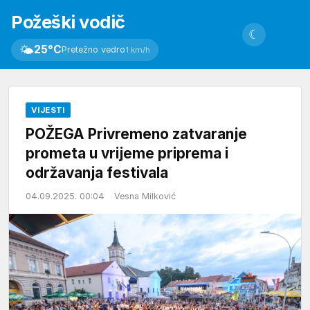
Požeški vodič
☾
🌤
25°C
Pretežno vedro
1 km/h
VIJESTI
POŽEGA Privremeno zatvaranje
prometa u vrijeme priprema i
održavanja festivala
04.09.2025. 00:04
Vesna Milković