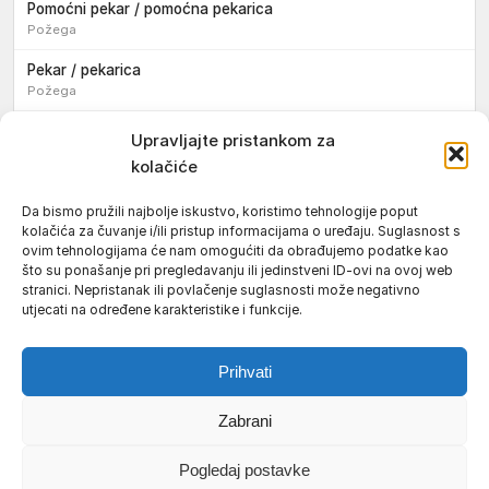
Pomoćni pekar / pomoćna pekarica
Požega
Pekar / pekarica
Požega
Konobar / konobarica
Upravljajte pristankom za
Požega
kolačiće
Velika
Da bismo pružili najbolje iskustvo, koristimo tehnologije poput
kolačića za čuvanje i/ili pristup informacijama o uređaju. Suglasnost s
Tokar / tokarica
ovim tehnologijama će nam omogućiti da obrađujemo podatke kao
Jakšić
što su ponašanje pri pregledavanju ili jedinstveni ID-ovi na ovoj web
stranici. Nepristanak ili povlačenje suglasnosti može negativno
Njegovatelj / njegovateljica starijih i nemoćnih osoba
utjecati na određene karakteristike i funkcije.
Resnik
Prihvati
Zabrani
Uvjeti korištenja
Impressum
Politika kolačića (EU)
Pogledaj postavke
Pravila privatnosti