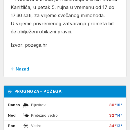
Kanižlića, u petak 5. rujna u vremenu od 17 do
17:30 sati, za vrijeme svečanog mimohoda.
U vrijeme privremenog zatvaranja prometa bit
će obilježeni obilazni pravci.
Izvor: pozega.hr
← Nazad
PROGNOZA – POŽEGA
🌦
Danas
30°
19°
Pljuskovi
🌤
Ned
32°
14°
Pretežno vedro
☀
Pon
34°
13°
Vedro