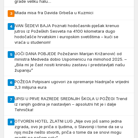
grade veliku halu…
Mlada misa fra Davida Grbeša u Kuzmici
3
IVAN ŠEDEVI BAJA Poznati hodočasnik-pješak krenuo
4
jutros iz Požeških Sesveta na 4100 kilometara dugo
hodočašće hrvatskim i europskim svetištima – kući se
vraća u studenom!
UOČI DANA POBJEDE Požežanin Marijan Križanović od
5
ministra Medveda dobio Uspomenicu na mimohod 2025. –
„Bila mi je čast nositi kninsku zastavu i predstavljati našu
županiju”
POŽEGA Potpisani ugovori za opremanje hladnjače vrijedni
6
3,3 milijuna eura
UPISI U PRVE RAZREDE SREDNJIH ŠKOLA U POŽEGI Trend
7
iz ranijih godina je nastavljen – apsolutni hit je i dalje
Tehnička!
OTVOREN HOTEL ZLATNI LUG „Nije ovo još samo jedna
8
zgrada, ovo je priča o ljudima, o Slavoniji i tome da se u
njoj može nešto stvoriti, priča o tome da se snovi mogu
graditi na našem selu”