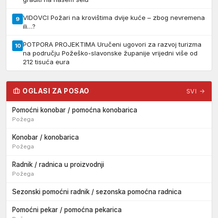
VIDOVCI Požari na krovištima dvije kuće – zbog nevremena
9
ili…?
POTPORA PROJEKTIMA Uručeni ugovori za razvoj turizma
10
na području Požeško-slavonske županije vrijedni više od
212 tisuća eura
OGLASI ZA POSAO
SVI →
Pomoćni konobar / pomoćna konobarica
Požega
Konobar / konobarica
Požega
Radnik / radnica u proizvodnji
Požega
Sezonski pomoćni radnik / sezonska pomoćna radnica
Pomoćni pekar / pomoćna pekarica