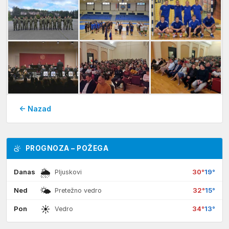
← Nazad
PROGNOZA – POŽEGA
🌦
Danas
30°
19°
Pljuskovi
🌤
Ned
32°
15°
Pretežno vedro
☀
Pon
34°
13°
Vedro