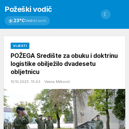
Požeški vodič
☾
☀
23°C
Vedro
3 km/h
VIJESTI
POŽEGA Središte za obuku i doktrinu
logistike obilježilo dvadesetu
obljetnicu
10.10.2025. 15:43
Vesna Milković