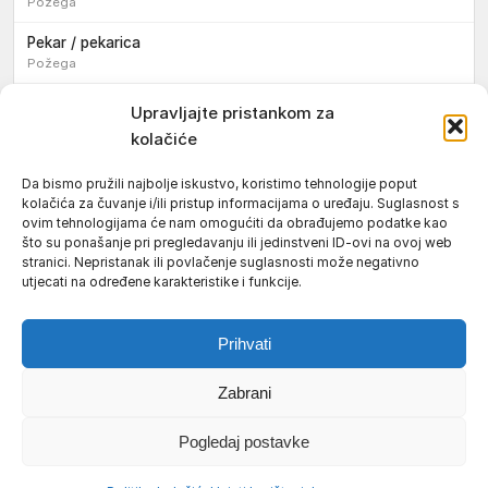
Požega
Pekar / pekarica
Požega
Konobar / konobarica
Upravljajte pristankom za
Požega
kolačiće
Velika
Da bismo pružili najbolje iskustvo, koristimo tehnologije poput
kolačića za čuvanje i/ili pristup informacijama o uređaju. Suglasnost s
Tokar / tokarica
ovim tehnologijama će nam omogućiti da obrađujemo podatke kao
Jakšić
što su ponašanje pri pregledavanju ili jedinstveni ID-ovi na ovoj web
stranici. Nepristanak ili povlačenje suglasnosti može negativno
Njegovatelj / njegovateljica starijih i nemoćnih osoba
utjecati na određene karakteristike i funkcije.
Resnik
Prihvati
Zabrani
Uvjeti korištenja
Impressum
Politika kolačića (EU)
Pogledaj postavke
Pravila privatnosti
© 2026 Požeški vodič. Sva prava pridržana.