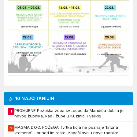
10 NAJČITANIJIH
PROMJENE Požeška župa sv.Leopolda Mandića dobila je
1
novog župnika, kao i župe u Kuzmici i Velikoj
MAGMA D.O.O. POŽEGA Tvrtka koja ne poznaje ‘krizna
2
vremena’ – prihod im raste, zapošljavaju nove radnike,