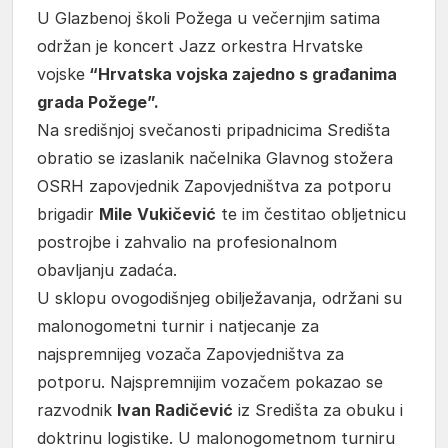
U Glazbenoj školi Požega u večernjim satima
održan je koncert Jazz orkestra Hrvatske
vojske
“Hrvatska vojska zajedno s građanima
grada Požege”.
Na središnjoj svečanosti pripadnicima Središta
obratio se izaslanik načelnika Glavnog stožera
OSRH zapovjednik Zapovjedništva za potporu
brigadir
Mile
Vukičević
te im čestitao obljetnicu
postrojbe i zahvalio na profesionalnom
obavljanju zadaća.
U sklopu ovogodišnjeg obilježavanja, održani su
malonogometni turnir i natjecanje za
najspremnijeg vozača Zapovjedništva za
potporu. Najspremnijim vozačem pokazao se
razvodnik
Ivan Radičević
iz Središta za obuku i
doktrinu logistike. U malonogometnom turniru