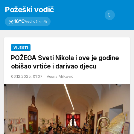
Požeški vodič
☾
☀
16°C
Vedro
3 km/h
VIJESTI
POŽEGA Sveti Nikola i ove je godine
obišao vrtiće i darivao djecu
06.12.2025. 01:07
Vesna Milković