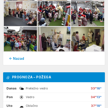
← Nazad
PROGNOZA – POŽEGA
🌤
Danas
33°
16°
Pretežno vedro
☀
Pon
34°
13°
Vedro
☁
Uto
37°
18°
Oblačno