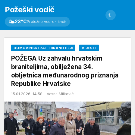
Požeški vodič
☾
🌤
23°C
Pretežno vedro
4 km/h
DOMOVINSKI RAT I BRANITELJI
VIJESTI
POŽEGA Uz zahvalu hrvatskim
braniteljima, obilježena 34.
obljetnica međunarodnog priznanja
Republike Hrvatske
15.01.2026. 14:58
Vesna Milković