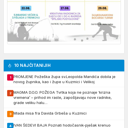
10 NAJČITANIJIH
PROMJENE Požeška župa sv.Leopolda Mandića dobila je
1
novog župnika, kao i župe u Kuzmici i Velikoj
MAGMA D.O.O. POŽEGA Tvrtka koja ne poznaje ‘krizna
2
vremena’ – prihod im raste, zapošljavaju nove radnike,
grade veliku halu…
Mlada misa fra Davida Grbeša u Kuzmici
3
IVAN ŠEDEVI BAJA Poznati hodočasnik-pješak krenuo
4