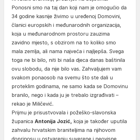
Ponosni smo na taj dan koji nam je omogućio da
34 godine kasnije živimo u uređenoj Domovini,
članici europskih i međunarodnih organizacija,
koja u međunarodnom prostoru zauzima
zavidno mjesto, s obzirom na to koliko smo
mala zemlja, ali nama najveća i najljepša. Svega
toga ne bi bilo, niti bi naša djeca danas baštinila
ovu slobodu, da nije bilo vas. Zahvaljujem vam
svakom ponaosob na svemu što ste dali u
proteklim godinama, ne samo kada se Domovinu
branilo, nego i kada ju je trebalo izgrađivati –
rekao je Miličević.
Prijmu je prisustvovala i požeško-slavonska
županica
Antonija Jozić,
koja je također uputila
zahvalu hrvatskim braniteljima na njihovom
doprinosu u ostvarenju suverene i neovisne