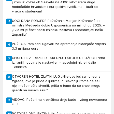
jutros iz Požeških Sesveta na 4100 kilometara dugo
hodočašće hrvatskim i europskim svetištima – kući se
vraća u studenom!
UOČI DANA POBJEDE Požežanin Marijan Križanović od
5
ministra Medveda dobio Uspomenicu na mimohod 2025. –
„Bila mi je čast nositi kninsku zastavu i predstavljati našu
županiju”
POŽEGA Potpisani ugovori za opremanje hladnjače vrijedni
6
3,3 milijuna eura
UPISI U PRVE RAZREDE SREDNJIH ŠKOLA U POŽEGI Trend
7
iz ranijih godina je nastavljen – apsolutni hit je i dalje
Tehnička!
OTVOREN HOTEL ZLATNI LUG „Nije ovo još samo jedna
8
zgrada, ovo je priča o ljudima, o Slavoniji i tome da se u
njoj može nešto stvoriti, priča o tome da se snovi mogu
graditi na našem selu”
VIDOVCI Požari na krovištima dvije kuće – zbog nevremena
9
ili…?
POTPORA PROJEKTIMA Uručeni ugovori za razvoj turizma