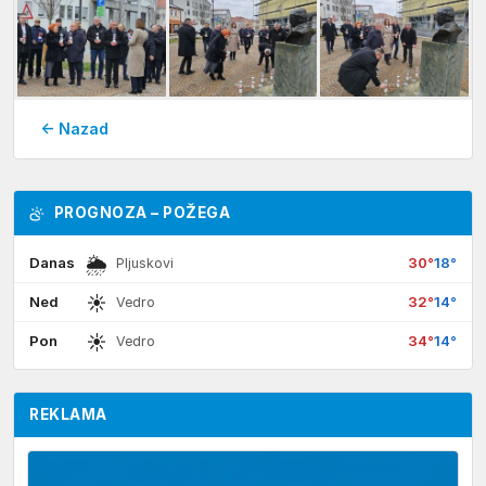
← Nazad
PROGNOZA – POŽEGA
🌦
Danas
30°
18°
Pljuskovi
☀
Ned
32°
14°
Vedro
☀
Pon
34°
14°
Vedro
REKLAMA