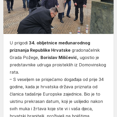
U prigodi
34. obljetnice
međunarodnog
priznanja Republike Hrvatske
gradonačelnik
Grada Požege,
Borislav Miličević,
ugostio je
predstavnike udruga proisteklih iz Domovinskog
rata.
– S veseljem se prisjećamo događaja od prije 34
godine, kada je hrvatska država priznata od
članica tadašnje Europske zajednice. Bio je to
uistinu prekrasan datum, koji je uslijedio nakon
svih muka i žrtava koje ste vi i vaša djeca,
hrvatski branitelji, proživjeli na bojištima.