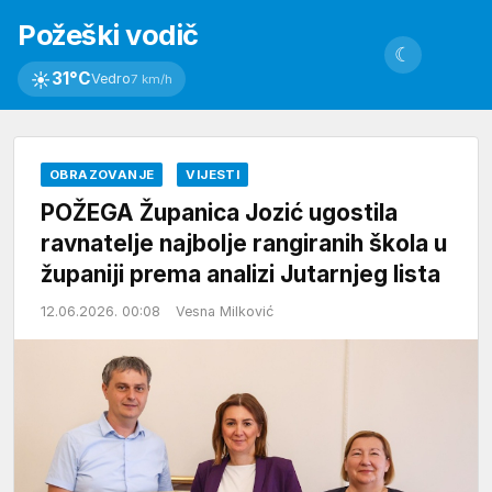
Požeški vodič
☾
☀
31°C
Vedro
7 km/h
OBRAZOVANJE
VIJESTI
POŽEGA Županica Jozić ugostila
ravnatelje najbolje rangiranih škola u
županiji prema analizi Jutarnjeg lista
12.06.2026. 00:08
Vesna Milković