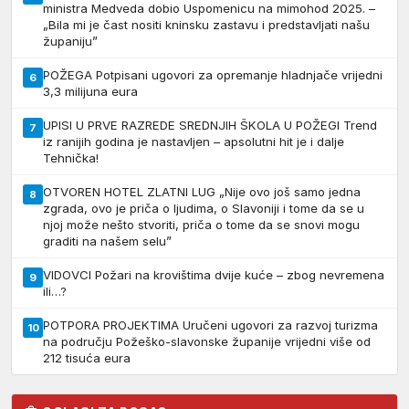
ministra Medveda dobio Uspomenicu na mimohod 2025. –
„Bila mi je čast nositi kninsku zastavu i predstavljati našu
županiju”
POŽEGA Potpisani ugovori za opremanje hladnjače vrijedni
6
3,3 milijuna eura
UPISI U PRVE RAZREDE SREDNJIH ŠKOLA U POŽEGI Trend
7
iz ranijih godina je nastavljen – apsolutni hit je i dalje
Tehnička!
OTVOREN HOTEL ZLATNI LUG „Nije ovo još samo jedna
8
zgrada, ovo je priča o ljudima, o Slavoniji i tome da se u
njoj može nešto stvoriti, priča o tome da se snovi mogu
graditi na našem selu”
VIDOVCI Požari na krovištima dvije kuće – zbog nevremena
9
ili…?
POTPORA PROJEKTIMA Uručeni ugovori za razvoj turizma
10
na području Požeško-slavonske županije vrijedni više od
212 tisuća eura