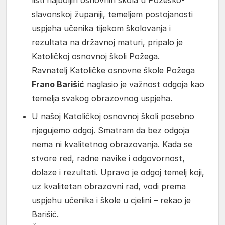
listi najboljih osnovnih škola u Požeško-
slavonskoj županiji, temeljem postojanosti
uspjeha učenika tijekom školovanja i
rezultata na državnoj maturi, pripalo je
Katoličkoj osnovnoj školi Požega.
Ravnatelj Katoličke osnovne škole Požega
Frano Barišić
naglasio je važnost odgoja kao
temelja svakog obrazovnog uspjeha.
U našoj Katoličkoj osnovnoj školi posebno
njegujemo odgoj. Smatram da bez odgoja
nema ni kvalitetnog obrazovanja. Kada se
stvore red, radne navike i odgovornost,
dolaze i rezultati. Upravo je odgoj temelj koji,
uz kvalitetan obrazovni rad, vodi prema
uspjehu učenika i škole u cjelini – rekao je
Barišić.