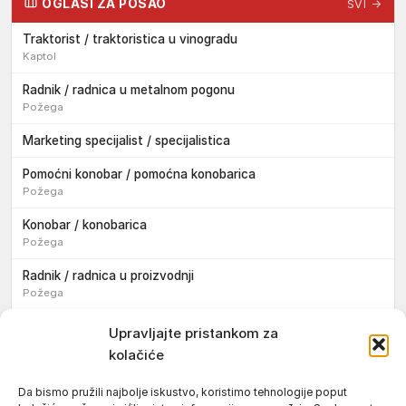
OGLASI ZA POSAO
SVI →
Traktorist / traktoristica u vinogradu
Kaptol
Radnik / radnica u metalnom pogonu
Požega
Marketing specijalist / specijalistica
Pomoćni konobar / pomoćna konobarica
Požega
Konobar / konobarica
Požega
Radnik / radnica u proizvodnji
Požega
Sezonski pomoćni radnik / sezonska pomoćna radnica
Upravljajte pristankom za
kolačiće
Pomoćni pekar / pomoćna pekarica
Požega
Da bismo pružili najbolje iskustvo, koristimo tehnologije poput