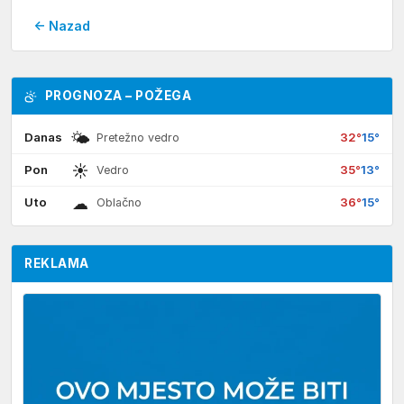
← Nazad
PROGNOZA – POŽEGA
🌤
Danas
32°
15°
Pretežno vedro
☀
Pon
35°
13°
Vedro
☁
Uto
36°
15°
Oblačno
REKLAMA