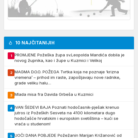
10 NAJČITANIJIH
PROMJENE Požeška župa sv.Leopolda Mandića dobila je
1
novog župnika, kao i župe u Kuzmici i Velikoj
MAGMA D.O.O. POŽEGA Tvrtka koja ne poznaje ‘krizna
2
vremena’ – prihod im raste, zapošljavaju nove radnike,
grade veliku halu…
Mlada misa fra Davida Grbeša u Kuzmici
3
IVAN ŠEDEVI BAJA Poznati hodočasnik-pješak krenuo
4
jutros iz Požeških Sesveta na 4100 kilometara dugo
hodočašće hrvatskim i europskim svetištima – kući se
vraća u studenom!
UOČI DANA POBJEDE Požežanin Marijan Križanović od
5