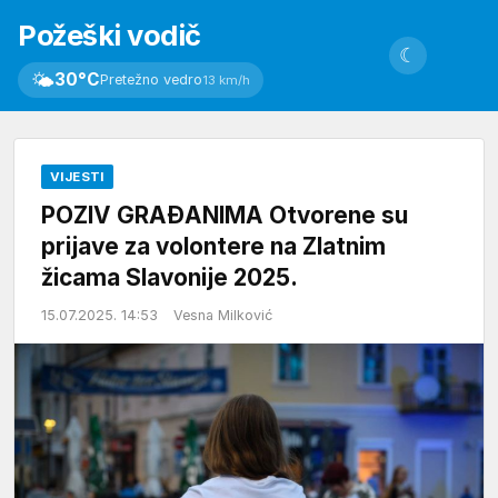
Požeški vodič
☾
🌤
30°C
Pretežno vedro
13 km/h
VIJESTI
POZIV GRAĐANIMA Otvorene su
prijave za volontere na Zlatnim
žicama Slavonije 2025.
15.07.2025. 14:53
Vesna Milković