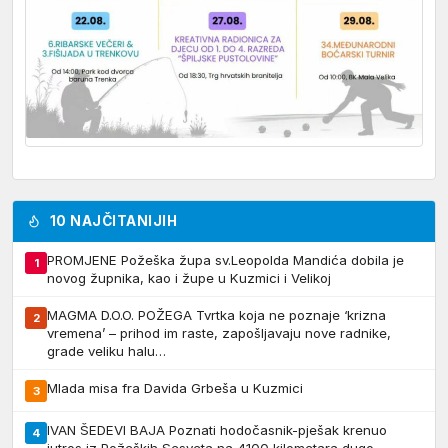
10 NAJČITANIJIH
PROMJENE Požeška župa sv.Leopolda Mandića dobila je
1
novog župnika, kao i župe u Kuzmici i Velikoj
MAGMA D.O.O. POŽEGA Tvrtka koja ne poznaje ‘krizna
2
vremena’ – prihod im raste, zapošljavaju nove radnike,
grade veliku halu…
Mlada misa fra Davida Grbeša u Kuzmici
3
IVAN ŠEDEVI BAJA Poznati hodočasnik-pješak krenuo
4