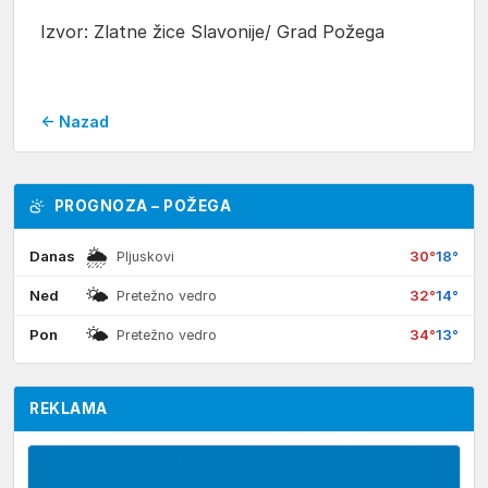
Izvor:
Zlatne žice Slavonije
/ Grad Požega
← Nazad
PROGNOZA – POŽEGA
🌦
Danas
30°
18°
Pljuskovi
🌤
Ned
32°
14°
Pretežno vedro
🌤
Pon
34°
13°
Pretežno vedro
REKLAMA