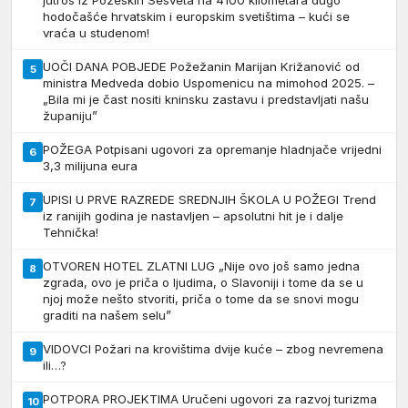
jutros iz Požeških Sesveta na 4100 kilometara dugo
hodočašće hrvatskim i europskim svetištima – kući se
vraća u studenom!
UOČI DANA POBJEDE Požežanin Marijan Križanović od
5
ministra Medveda dobio Uspomenicu na mimohod 2025. –
„Bila mi je čast nositi kninsku zastavu i predstavljati našu
županiju”
POŽEGA Potpisani ugovori za opremanje hladnjače vrijedni
6
3,3 milijuna eura
UPISI U PRVE RAZREDE SREDNJIH ŠKOLA U POŽEGI Trend
7
iz ranijih godina je nastavljen – apsolutni hit je i dalje
Tehnička!
OTVOREN HOTEL ZLATNI LUG „Nije ovo još samo jedna
8
zgrada, ovo je priča o ljudima, o Slavoniji i tome da se u
njoj može nešto stvoriti, priča o tome da se snovi mogu
graditi na našem selu”
VIDOVCI Požari na krovištima dvije kuće – zbog nevremena
9
ili…?
POTPORA PROJEKTIMA Uručeni ugovori za razvoj turizma
10