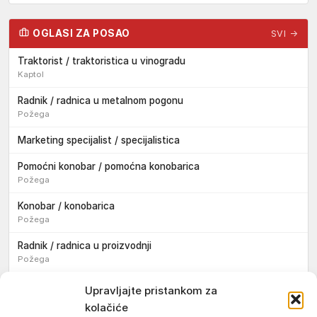
OGLASI ZA POSAO
SVI →
Traktorist / traktoristica u vinogradu
Kaptol
Radnik / radnica u metalnom pogonu
Požega
Marketing specijalist / specijalistica
Pomoćni konobar / pomoćna konobarica
Požega
Konobar / konobarica
Požega
Radnik / radnica u proizvodnji
Požega
Sezonski pomoćni radnik / sezonska pomoćna radnica
Upravljajte pristankom za
kolačiće
Pomoćni pekar / pomoćna pekarica