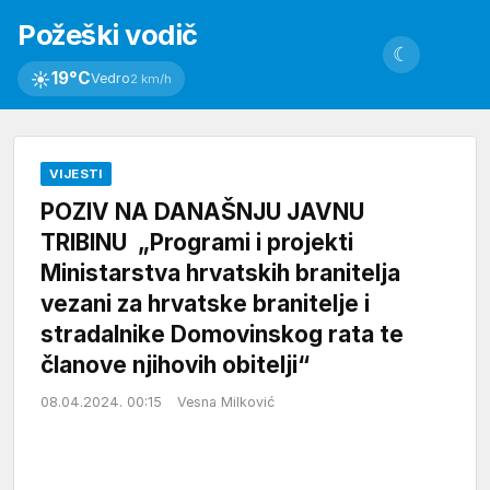
Požeški vodič
☾
☀
19°C
Vedro
2 km/h
VIJESTI
POZIV NA DANAŠNJU JAVNU
TRIBINU „Programi i projekti
Ministarstva hrvatskih branitelja
vezani za hrvatske branitelje i
stradalnike Domovinskog rata te
članove njihovih obitelji“
08.04.2024. 00:15
Vesna Milković