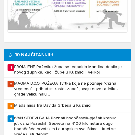
10 NAJČITANIJIH
PROMJENE Požeška župa sv.Leopolda Mandića dobila je
1
novog župnika, kao i župe u Kuzmici i Velikoj
MAGMA D.O.O. POŽEGA Tvrtka koja ne poznaje ‘krizna
2
vremena’ – prihod im raste, zapošljavaju nove radnike,
grade veliku halu…
Mlada misa fra Davida Grbeša u Kuzmici
3
IVAN ŠEDEVI BAJA Poznati hodočasnik-pješak krenuo
4
jutros iz Požeških Sesveta na 4100 kilometara dugo
hodočašće hrvatskim i europskim svetištima – kući se
vraća u studenom!