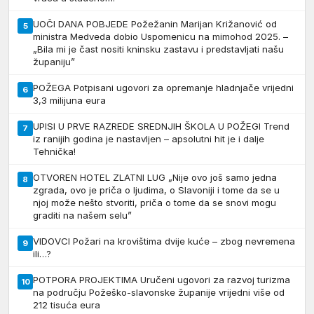
UOČI DANA POBJEDE Požežanin Marijan Križanović od
5
ministra Medveda dobio Uspomenicu na mimohod 2025. –
„Bila mi je čast nositi kninsku zastavu i predstavljati našu
županiju”
POŽEGA Potpisani ugovori za opremanje hladnjače vrijedni
6
3,3 milijuna eura
UPISI U PRVE RAZREDE SREDNJIH ŠKOLA U POŽEGI Trend
7
iz ranijih godina je nastavljen – apsolutni hit je i dalje
Tehnička!
OTVOREN HOTEL ZLATNI LUG „Nije ovo još samo jedna
8
zgrada, ovo je priča o ljudima, o Slavoniji i tome da se u
njoj može nešto stvoriti, priča o tome da se snovi mogu
graditi na našem selu”
VIDOVCI Požari na krovištima dvije kuće – zbog nevremena
9
ili…?
POTPORA PROJEKTIMA Uručeni ugovori za razvoj turizma
10
na području Požeško-slavonske županije vrijedni više od
212 tisuća eura