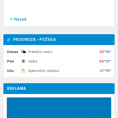
← Nazad
PROGNOZA – POŽEGA
🌤
Danas
32°
15°
Pretežno vedro
☀
Pon
34°
13°
Vedro
Uto
37°
15°
Djelomično oblačno
REKLAMA