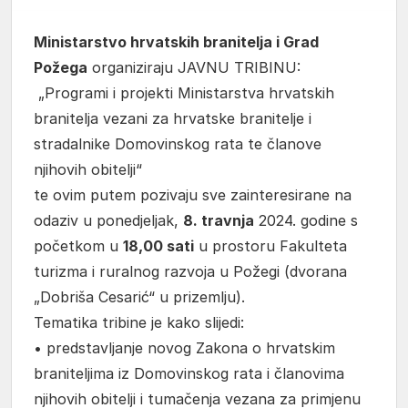
Ministarstvo hrvatskih branitelja i Grad
Požega
organiziraju JAVNU TRIBINU:
„Programi i projekti Ministarstva hrvatskih
branitelja vezani za hrvatske branitelje i
stradalnike Domovinskog rata te članove
njihovih obitelji“
te ovim putem pozivaju sve zainteresirane na
odaziv u ponedjeljak,
8. travnja
2024. godine s
početkom u
18,00 sati
u prostoru Fakulteta
turizma i ruralnog razvoja u Požegi (dvorana
„Dobriša Cesarić“ u prizemlju).
Tematika tribine je kako slijedi:
• predstavljanje novog Zakona o hrvatskim
braniteljima iz Domovinskog rata i članovima
njihovih obitelji i tumačenja vezana za primjenu