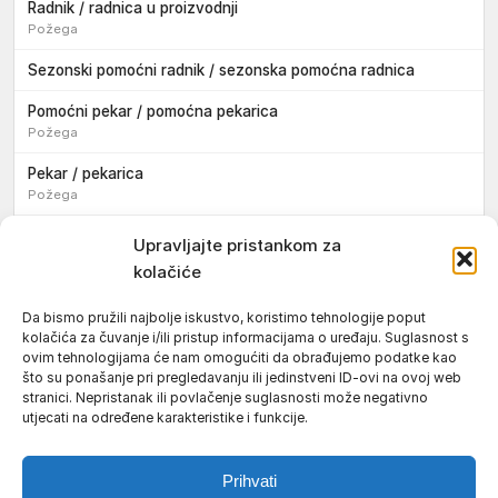
Radnik / radnica u proizvodnji
Požega
Sezonski pomoćni radnik / sezonska pomoćna radnica
Pomoćni pekar / pomoćna pekarica
Požega
Pekar / pekarica
Požega
Konobar / konobarica
Upravljajte pristankom za
Požega
kolačiće
Velika
Da bismo pružili najbolje iskustvo, koristimo tehnologije poput
kolačića za čuvanje i/ili pristup informacijama o uređaju. Suglasnost s
Tokar / tokarica
ovim tehnologijama će nam omogućiti da obrađujemo podatke kao
Jakšić
što su ponašanje pri pregledavanju ili jedinstveni ID-ovi na ovoj web
stranici. Nepristanak ili povlačenje suglasnosti može negativno
Njegovatelj / njegovateljica starijih i nemoćnih osoba
utjecati na određene karakteristike i funkcije.
Resnik
Prihvati