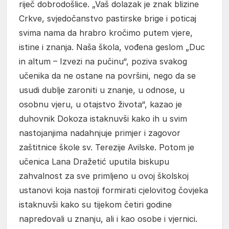
riječ dobrodošlice. „Vaš dolazak je znak blizine
Crkve, svjedočanstvo pastirske brige i poticaj
svima nama da hrabro kročimo putem vjere,
istine i znanja. Naša škola, vođena geslom „Duc
in altum – Izvezi na pučinu“, poziva svakog
učenika da ne ostane na površini, nego da se
usudi dublje zaroniti u znanje, u odnose, u
osobnu vjeru, u otajstvo života“, kazao je
duhovnik Dokoza istaknuvši kako ih u svim
nastojanjima nadahnjuje primjer i zagovor
zaštitnice škole sv. Terezije Avilske. Potom je
učenica Lana Dražetić uputila biskupu
zahvalnost za sve primljeno u ovoj školskoj
ustanovi koja nastoji formirati cjelovitog čovjeka
istaknuvši kako su tijekom četiri godine
napredovali u znanju, ali i kao osobe i vjernici.