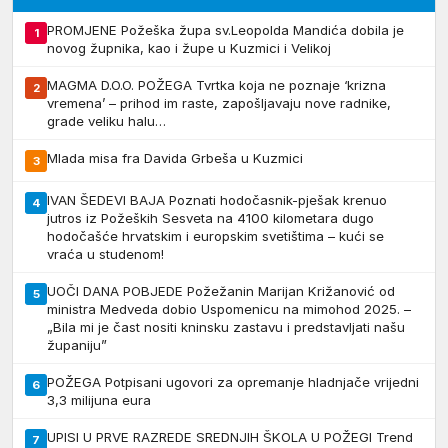
PROMJENE Požeška župa sv.Leopolda Mandića dobila je
1
novog župnika, kao i župe u Kuzmici i Velikoj
MAGMA D.O.O. POŽEGA Tvrtka koja ne poznaje ‘krizna
2
vremena’ – prihod im raste, zapošljavaju nove radnike,
grade veliku halu…
Mlada misa fra Davida Grbeša u Kuzmici
3
IVAN ŠEDEVI BAJA Poznati hodočasnik-pješak krenuo
4
jutros iz Požeških Sesveta na 4100 kilometara dugo
hodočašće hrvatskim i europskim svetištima – kući se
vraća u studenom!
UOČI DANA POBJEDE Požežanin Marijan Križanović od
5
ministra Medveda dobio Uspomenicu na mimohod 2025. –
„Bila mi je čast nositi kninsku zastavu i predstavljati našu
županiju”
POŽEGA Potpisani ugovori za opremanje hladnjače vrijedni
6
3,3 milijuna eura
UPISI U PRVE RAZREDE SREDNJIH ŠKOLA U POŽEGI Trend
7