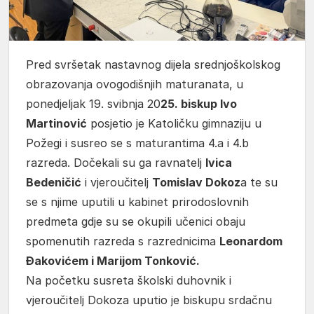
Pred svršetak nastavnog dijela srednjoškolskog
obrazovanja ovogodišnjih maturanata, u
ponedjeljak 19. svibnja 20
25. biskup Ivo
Martinović
posjetio je Katoličku gimnaziju u
Požegi i susreo se s maturantima 4.a i 4.b
razreda. Dočekali su ga ravnatelj
Ivica
Bedeničić
i vjeroučitelj
Tomislav Dokoz
a te su
se s njime uputili u kabinet prirodoslovnih
predmeta gdje su se okupili učenici obaju
spomenutih razreda s razrednicima
Leonardom
Đakovićem i Marijom Tonković.
Na početku susreta školski duhovnik i
vjeroučitelj Dokoza uputio je biskupu srdačnu