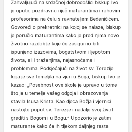
Zahvaljujući na srdačnoj dobrodošlici biskup Ivo
je uputio pozdravnu riječ maturantima i njihovim
profesorima na čelu s ravnateljem Bedeničićem.
Govoreći o prekretnici na kojoj se nalaze, biskup
je poručio maturantima kako je pred njima novo
životno razdoblje koje će zasigurno biti
ispunjeno izazovima, bogatstvom i ljepotom
života, ali i traženjima, nejasnoćama i
problemima. Podsjećajući na život sv. Terezije
koja je sve temeljila na vjeri u Boga, biskup Ivo je
kazao: „Posebnost ove škole je upravo u tome
što je u temelje vašeg odgoja i obrazovanja
stavila Isusa Krista. Kao djeca Božja i vjernici
nastojte poput sv. Terezije i nadalje svoj život
graditi s Bogom i u Bogu.“ Upozorio je zatim
maturante kako će ih tijekom daljnjeg rasta