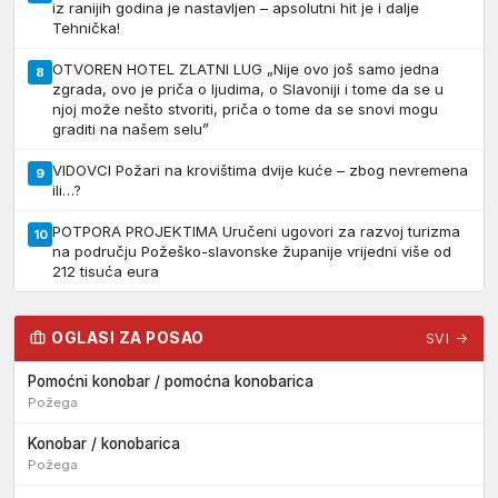
iz ranijih godina je nastavljen – apsolutni hit je i dalje
Tehnička!
OTVOREN HOTEL ZLATNI LUG „Nije ovo još samo jedna
8
zgrada, ovo je priča o ljudima, o Slavoniji i tome da se u
njoj može nešto stvoriti, priča o tome da se snovi mogu
graditi na našem selu”
VIDOVCI Požari na krovištima dvije kuće – zbog nevremena
9
ili…?
POTPORA PROJEKTIMA Uručeni ugovori za razvoj turizma
10
na području Požeško-slavonske županije vrijedni više od
212 tisuća eura
OGLASI ZA POSAO
SVI →
Pomoćni konobar / pomoćna konobarica
Požega
Konobar / konobarica
Požega