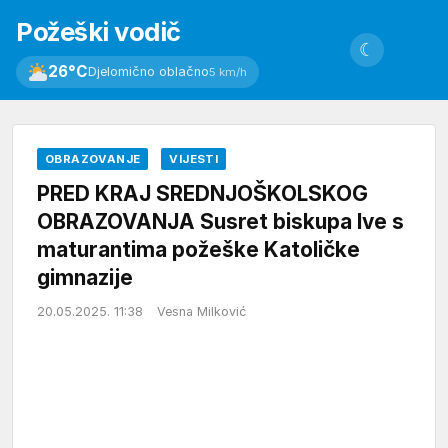
Požeški vodič
☾
26°C
Djelomično oblačno
5 km/h
OBRAZOVANJE
VIJESTI
PRED KRAJ SREDNJOŠKOLSKOG
OBRAZOVANJA Susret biskupa Ive s
maturantima požeške Katoličke
gimnazije
20.05.2025. 11:38
Vesna Milković