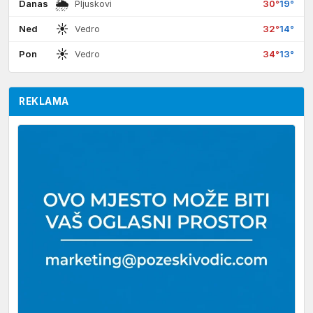
🌦
Danas
30°
19°
Pljuskovi
☀
Ned
32°
14°
Vedro
☀
Pon
34°
13°
Vedro
REKLAMA