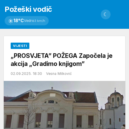
Požeški vodič
☾
☀
18°C
Vedro
3 km/h
VIJESTI
„PROSVJETA” POŽEGA Započela je
akcija „Gradimo knjigom”
02.09.2025. 18:30
Vesna Milković