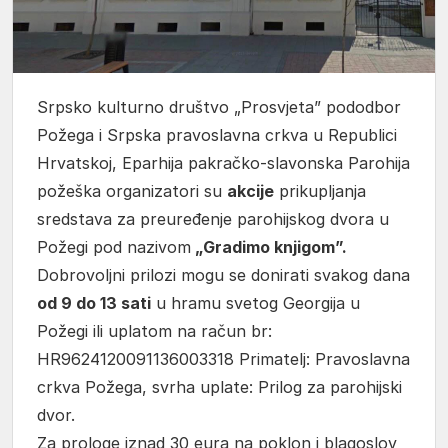
Srpsko kulturno društvo „Prosvjeta” pododbor
Požega i Srpska pravoslavna crkva u Republici
Hrvatskoj, Eparhija pakračko-slavonska Parohija
požeška organizatori su
akcije
prikupljanja
sredstava za preuređenje parohijskog dvora u
Požegi pod nazivom
„Gradimo knjigom”.
Dobrovoljni prilozi mogu se donirati svakog dana
od 9 do 13 sati
u hramu svetog Georgija u
Požegi ili uplatom na račun br:
HR9624120091136003318 Primatelj: Pravoslavna
crkva Požega, svrha uplate: Prilog za parohijski
dvor.
Za prologe iznad 30 eura na poklon i blagoslov