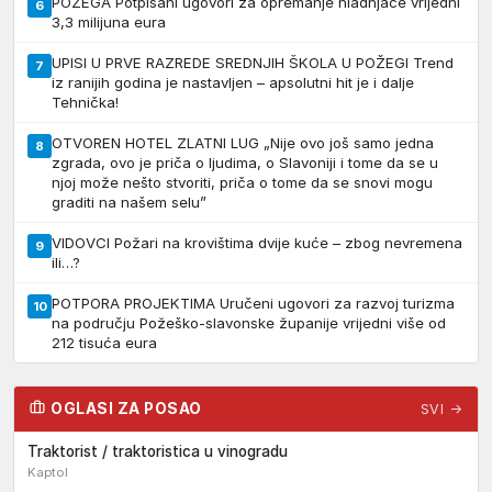
POŽEGA Potpisani ugovori za opremanje hladnjače vrijedni
6
3,3 milijuna eura
UPISI U PRVE RAZREDE SREDNJIH ŠKOLA U POŽEGI Trend
7
iz ranijih godina je nastavljen – apsolutni hit je i dalje
Tehnička!
OTVOREN HOTEL ZLATNI LUG „Nije ovo još samo jedna
8
zgrada, ovo je priča o ljudima, o Slavoniji i tome da se u
njoj može nešto stvoriti, priča o tome da se snovi mogu
graditi na našem selu”
VIDOVCI Požari na krovištima dvije kuće – zbog nevremena
9
ili…?
POTPORA PROJEKTIMA Uručeni ugovori za razvoj turizma
10
na području Požeško-slavonske županije vrijedni više od
212 tisuća eura
OGLASI ZA POSAO
SVI →
Traktorist / traktoristica u vinogradu
Kaptol