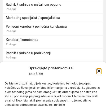
Radnik / radnica u metalnom pogonu
Požega
Marketing specijalist / specijalistica
Pomoćni konobar / pomoćna konobarica
Požega
Konobar / konobarica
Požega
Radnik / radnica u proizvodnji
Požega
Sezonski pomoćni radnik / sezonska pomoćna radnica
Upravljajte pristankom za
kolačiće
Pomoćni pekar / pomoćna pekarica
Požega
Da bismo pružili najbolje iskustvo, koristimo tehnologije poput
kolačića za čuvanje i/ili pristup informacijama o uređaju. Suglasnost s
Pekar / pekarica
ovim tehnologijama će nam omogućiti da obrađujemo podatke kao
Požega
što su ponašanje pri pregledavanju ili jedinstveni ID-ovi na ovoj web
stranici. Nepristanak ili povlačenje suglasnosti može negativno
Konobar / konobarica
utjecati na određene karakteristike i funkcije.
Požega