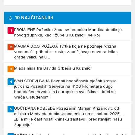
10 NAJČITANIJIH
PROMJENE Požeška župa sv.Leopolda Mandića dobila je
1
novog župnika, kao i župe u Kuzmici i Velikoj
MAGMA D.O.O. POŽEGA Tvrtka koja ne poznaje ‘krizna
2
vremena’ – prihod im raste, zapošljavaju nove radnike,
grade veliku halu…
Mlada misa fra Davida Grbeša u Kuzmici
3
IVAN ŠEDEVI BAJA Poznati hodočasnik-pješak krenuo
4
jutros iz Požeških Sesveta na 4100 kilometara dugo
hodočašće hrvatskim i europskim svetištima – kući se
vraća u studenom!
UOČI DANA POBJEDE Požežanin Marijan Križanović od
5
ministra Medveda dobio Uspomenicu na mimohod 2025. –
„Bila mi je čast nositi kninsku zastavu i predstavljati našu
županiju”