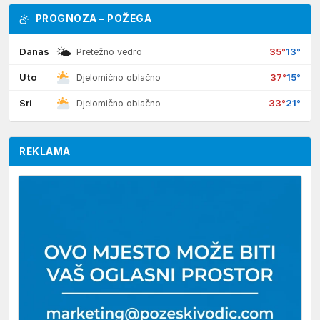
PROGNOZA – POŽEGA
🌤
Danas
35°
13°
Pretežno vedro
Uto
37°
15°
Djelomično oblačno
Sri
33°
21°
Djelomično oblačno
REKLAMA