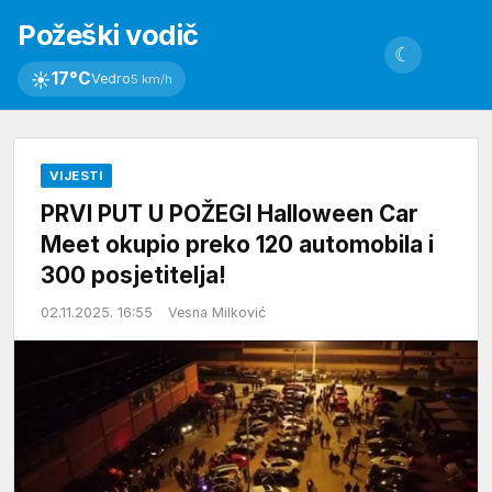
Požeški vodič
☾
☀
17°C
Vedro
5 km/h
VIJESTI
PRVI PUT U POŽEGI Halloween Car
Meet okupio preko 120 automobila i
300 posjetitelja!
02.11.2025. 16:55
Vesna Milković