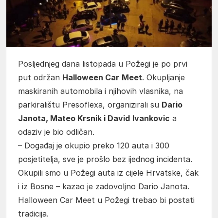
Posljednjeg dana listopada u Požegi je po prvi
put održan
Halloween Car
Meet
. Okupljanje
maskiranih automobila i njihovih vlasnika, na
parkiralištu Presoflexa, organizirali su
Dario
Janota, Mateo Krsnik i David
Ivankovic
a
odaziv je bio odličan.
– Događaj je okupio preko 120 auta i 300
posjetitelja, sve je prošlo bez ijednog incidenta.
Okupili smo u Požegi auta iz cijele Hrvatske, čak
i iz Bosne – kazao je zadovoljno Dario Janota.
Halloween Car Meet u Požegi trebao bi postati
tradicija.