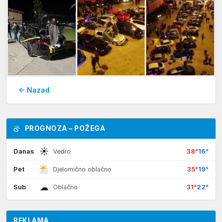
← Nazad
PROGNOZA – POŽEGA
☀
Danas
38°
16°
Vedro
Pet
35°
19°
Djelomično oblačno
☁
Sub
31°
22°
Oblačno
REKLAMA