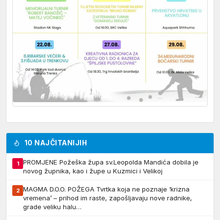
10 NAJČITANIJIH
PROMJENE Požeška župa sv.Leopolda Mandića dobila je
1
novog župnika, kao i župe u Kuzmici i Velikoj
MAGMA D.O.O. POŽEGA Tvrtka koja ne poznaje ‘krizna
2
vremena’ – prihod im raste, zapošljavaju nove radnike,
grade veliku halu…