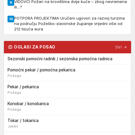
VIDOVCI Požari na krovištima dvije kuće – zbog nevremena
9
ili…?
POTPORA PROJEKTIMA Uručeni ugovori za razvoj turizma
10
na području Požeško-slavonske županije vrijedni više od
212 tisuća eura
OGLASI ZA POSAO
SVI →
Sezonski pomoćni radnik / sezonska pomoćna radnica
Pomoćni pekar / pomoćna pekarica
Požega
Pekar / pekarica
Požega
Konobar / konobarica
Požega
Tokar / tokarica
Jakšić