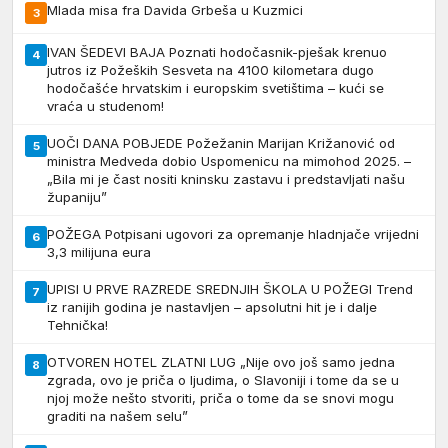
Mlada misa fra Davida Grbeša u Kuzmici
3
IVAN ŠEDEVI BAJA Poznati hodočasnik-pješak krenuo
4
jutros iz Požeških Sesveta na 4100 kilometara dugo
hodočašće hrvatskim i europskim svetištima – kući se
vraća u studenom!
UOČI DANA POBJEDE Požežanin Marijan Križanović od
5
ministra Medveda dobio Uspomenicu na mimohod 2025. –
„Bila mi je čast nositi kninsku zastavu i predstavljati našu
županiju”
POŽEGA Potpisani ugovori za opremanje hladnjače vrijedni
6
3,3 milijuna eura
UPISI U PRVE RAZREDE SREDNJIH ŠKOLA U POŽEGI Trend
7
iz ranijih godina je nastavljen – apsolutni hit je i dalje
Tehnička!
OTVOREN HOTEL ZLATNI LUG „Nije ovo još samo jedna
8
zgrada, ovo je priča o ljudima, o Slavoniji i tome da se u
njoj može nešto stvoriti, priča o tome da se snovi mogu
graditi na našem selu”