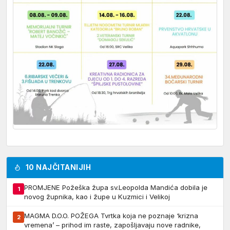
10 NAJČITANIJIH
PROMJENE Požeška župa sv.Leopolda Mandića dobila je
1
novog župnika, kao i župe u Kuzmici i Velikoj
MAGMA D.O.O. POŽEGA Tvrtka koja ne poznaje ‘krizna
2
vremena’ – prihod im raste, zapošljavaju nove radnike,