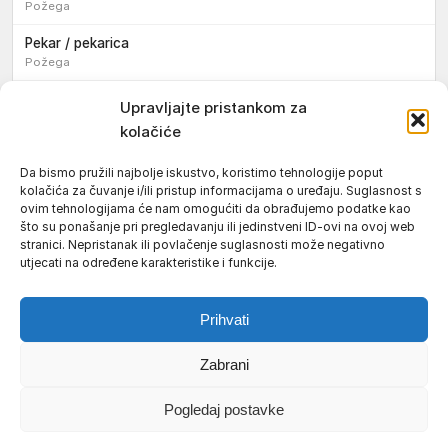
Požega
Pekar / pekarica
Požega
Konobar / konobarica
Upravljajte pristankom za
Požega
kolačiće
Velika
Da bismo pružili najbolje iskustvo, koristimo tehnologije poput
kolačića za čuvanje i/ili pristup informacijama o uređaju. Suglasnost s
Tokar / tokarica
ovim tehnologijama će nam omogućiti da obrađujemo podatke kao
Jakšić
što su ponašanje pri pregledavanju ili jedinstveni ID-ovi na ovoj web
stranici. Nepristanak ili povlačenje suglasnosti može negativno
Njegovatelj / njegovateljica starijih i nemoćnih osoba
utjecati na određene karakteristike i funkcije.
Resnik
Prihvati
Zabrani
Uvjeti korištenja
Impressum
Politika kolačića (EU)
Pogledaj postavke
Pravila privatnosti