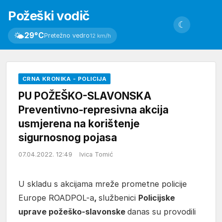
Požeški vodič
☾
🌤
29°C
Pretežno vedro
12 km/h
CRNA KRONIKA - POLICIJA
PU POŽEŠKO-SLAVONSKA
Preventivno-represivna akcija
usmjerena na korištenje
sigurnosnog pojasa
07.04.2022. 12:49
Ivica Tomić
U skladu s akcijama mreže prometne policije
Europe ROADPOL-a
,
službenici
Policijske
uprave požeško-slavonske
danas su provodili