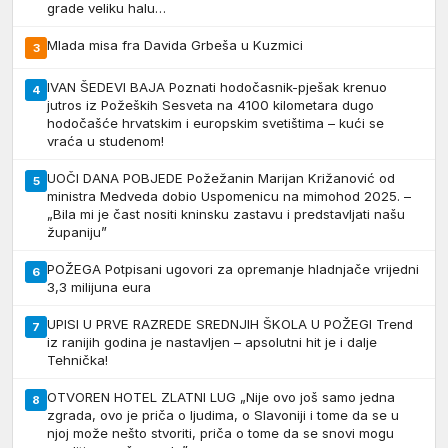
grade veliku halu…
Mlada misa fra Davida Grbeša u Kuzmici
3
IVAN ŠEDEVI BAJA Poznati hodočasnik-pješak krenuo
4
jutros iz Požeških Sesveta na 4100 kilometara dugo
hodočašće hrvatskim i europskim svetištima – kući se
vraća u studenom!
UOČI DANA POBJEDE Požežanin Marijan Križanović od
5
ministra Medveda dobio Uspomenicu na mimohod 2025. –
„Bila mi je čast nositi kninsku zastavu i predstavljati našu
županiju”
POŽEGA Potpisani ugovori za opremanje hladnjače vrijedni
6
3,3 milijuna eura
UPISI U PRVE RAZREDE SREDNJIH ŠKOLA U POŽEGI Trend
7
iz ranijih godina je nastavljen – apsolutni hit je i dalje
Tehnička!
OTVOREN HOTEL ZLATNI LUG „Nije ovo još samo jedna
8
zgrada, ovo je priča o ljudima, o Slavoniji i tome da se u
njoj može nešto stvoriti, priča o tome da se snovi mogu