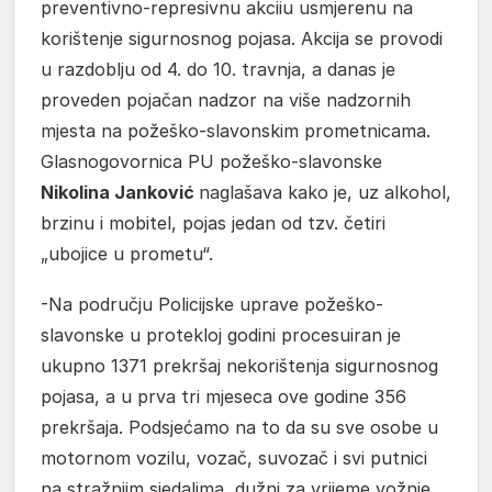
preventivno-represivnu akciiu usmjerenu na
korištenje sigurnosnog pojasa. Akcija se provodi
u razdoblju od 4. do 10. travnja, a danas je
proveden pojačan nadzor na više nadzornih
mjesta na požeško-slavonskim prometnicama.
Glasnogovornica PU požeško-slavonske
Nikolina Janković
naglašava kako je, uz alkohol,
brzinu i mobitel, pojas jedan od tzv. četiri
„ubojice u prometu“.
-Na području Policijske uprave požeško-
slavonske u protekloj godini procesuiran je
ukupno 1371 prekršaj nekorištenja sigurnosnog
pojasa, a u prva tri mjeseca ove godine 356
prekršaja. Podsjećamo na to da su sve osobe u
motornom vozilu, vozač, suvozač i svi putnici
na stražnjim sjedalima, dužni za vrijeme vožnje