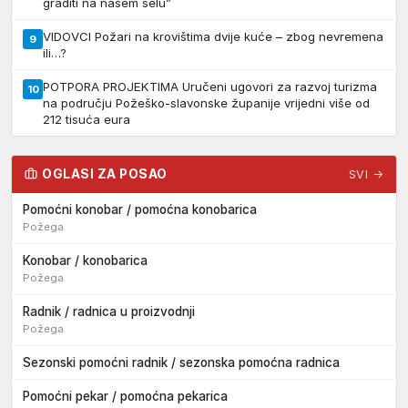
graditi na našem selu”
VIDOVCI Požari na krovištima dvije kuće – zbog nevremena
9
ili…?
POTPORA PROJEKTIMA Uručeni ugovori za razvoj turizma
10
na području Požeško-slavonske županije vrijedni više od
212 tisuća eura
OGLASI ZA POSAO
SVI →
Pomoćni konobar / pomoćna konobarica
Požega
Konobar / konobarica
Požega
Radnik / radnica u proizvodnji
Požega
Sezonski pomoćni radnik / sezonska pomoćna radnica
Pomoćni pekar / pomoćna pekarica