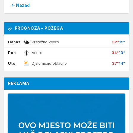
← Nazad
PROGNOZA – POŽEGA
🌤
Danas
32°
15°
Pretežno vedro
☀
Pon
34°
13°
Vedro
Uto
37°
14°
Djelomično oblačno
REKLAMA