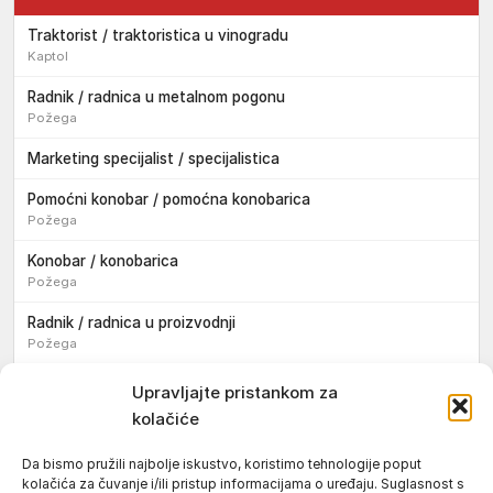
Traktorist / traktoristica u vinogradu
Kaptol
Radnik / radnica u metalnom pogonu
Požega
Marketing specijalist / specijalistica
Pomoćni konobar / pomoćna konobarica
Požega
Konobar / konobarica
Požega
Radnik / radnica u proizvodnji
Požega
Sezonski pomoćni radnik / sezonska pomoćna radnica
Upravljajte pristankom za
kolačiće
Pomoćni pekar / pomoćna pekarica
Požega
Da bismo pružili najbolje iskustvo, koristimo tehnologije poput
kolačića za čuvanje i/ili pristup informacijama o uređaju. Suglasnost s
Pekar / pekarica