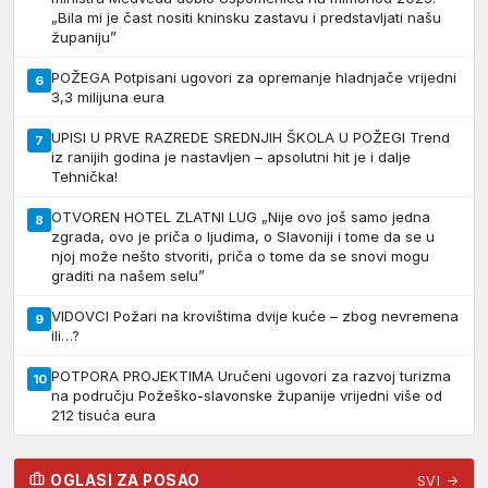
„Bila mi je čast nositi kninsku zastavu i predstavljati našu
županiju”
POŽEGA Potpisani ugovori za opremanje hladnjače vrijedni
6
3,3 milijuna eura
UPISI U PRVE RAZREDE SREDNJIH ŠKOLA U POŽEGI Trend
7
iz ranijih godina je nastavljen – apsolutni hit je i dalje
Tehnička!
OTVOREN HOTEL ZLATNI LUG „Nije ovo još samo jedna
8
zgrada, ovo je priča o ljudima, o Slavoniji i tome da se u
njoj može nešto stvoriti, priča o tome da se snovi mogu
graditi na našem selu”
VIDOVCI Požari na krovištima dvije kuće – zbog nevremena
9
ili…?
POTPORA PROJEKTIMA Uručeni ugovori za razvoj turizma
10
na području Požeško-slavonske županije vrijedni više od
212 tisuća eura
OGLASI ZA POSAO
SVI →