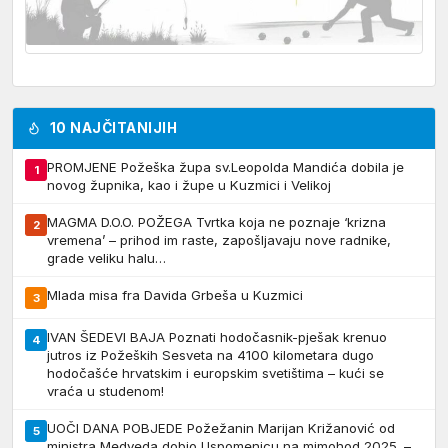
10 NAJČITANIJIH
PROMJENE Požeška župa sv.Leopolda Mandića dobila je
1
novog župnika, kao i župe u Kuzmici i Velikoj
MAGMA D.O.O. POŽEGA Tvrtka koja ne poznaje ‘krizna
2
vremena’ – prihod im raste, zapošljavaju nove radnike,
grade veliku halu…
Mlada misa fra Davida Grbeša u Kuzmici
3
IVAN ŠEDEVI BAJA Poznati hodočasnik-pješak krenuo
4
jutros iz Požeških Sesveta na 4100 kilometara dugo
hodočašće hrvatskim i europskim svetištima – kući se
vraća u studenom!
UOČI DANA POBJEDE Požežanin Marijan Križanović od
5
ministra Medveda dobio Uspomenicu na mimohod 2025. –