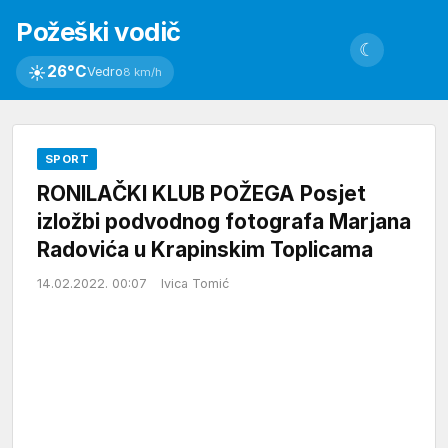
Požeški vodič
☾
☀
26°C
Vedro
8 km/h
SPORT
RONILAČKI KLUB POŽEGA Posjet
izložbi podvodnog fotografa Marjana
Radovića u Krapinskim Toplicama
14.02.2022. 00:07
Ivica Tomić